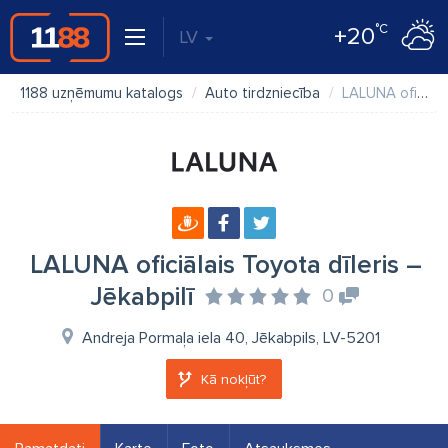
°C
+20
LV
1188 uzņēmumu katalogs
Auto tirdzniecība
LALUNA oficiālais Toyota dīleris – Jēkabpilī
LALUNA oficiālais Toyota dīleris –
Jēkabpilī
0
Andreja Pormaļa iela 40, Jēkabpils, LV-5201
Kā nokļūt?