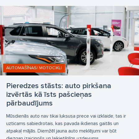
AUTOMAŠĪNAS/ MOTOCIKLI
Pieredzes stāsts: auto pirkšana
izvērtās kā īsts pašcieņas
pārbaudījums
Mūsdienās auto nav tikai luksusa prece vai izklaide, tas ir
uzticams sabiedrotais, kas pavada ikdienas gaitās un
atpakaļ mājās. Diemžēl jauna auto meklējumi var būt
diezgan izaicinošs un laikietilpīgs uzdevums....