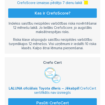
CrefoScore izmaiņas pēdējo 7 dienu laikā
Kas ir CrefoScore?
Indekss saistību neizpildes varbūtības riska novērtēšanai
12 mēnešu laikā. Jo lielāks CrefoScore, jo augstāks
maksātnespējas risks.
Riska klase atspoguļo saistību neizpildes varbūtību
turpmākajos 12 mēnešos. Visi uzņēmumi ir iedalīti 10 riska
klasēs. Kalpo ātrai lēmuma pieņemšanai.
Crefo Cert
LALUNA oficiālais Toyota dīleris – Jēkabpilī
CrefoCert
sertifikāts nav izsniegts
Pasūti CrefoCert