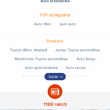
Auto tirdzniecība
TOP atslēgvārdi:
Auto dīleri
Jauni auto
Produkti:
Toyota dīleris Jēkabpilī
Jaunas Toyota automašīnas
Mazlietotas Toyota automašīnas
Auto līzings
Auto apdrošināšana
Auto serviss
Pretkorozijas apstrāde
Auto modeļi
Vairāk
Toyota Yaris Cross
RAV4
Hilux
Land Cruiser
Corolla
Proace
1188 raksti