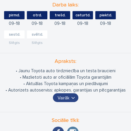
Darba laiks:
pirmd.
otrd.
trešd.
ceturtd.
piektd.
09
18
09
18
09
18
09
18
09
18
sestd.
svētd.
Slēgts
Slēgts
Apraksts:
• Jaunu Toyota auto tirdzniecība un testa braucieni
• Mazlietoti auto ar oficiālām Toyota garantijām
• Aktuālas Toyota kampaņas un piedāvajumi
• Autorizets autoserviss: apkopes, garantijas un pēcgarantijas
remonti
Vairāk
• Oriģinālo Toyota rezerves daļu un aksesuāru tirdzniecība
SIA "LALUNA" ir oficiālais Toyota dīleris Jēkabpilī, piedāvājot
Sociālie tīkli:
pilnu pakalpojumu spektru gan privātpersonām, gan
uzņēmumiem. Mūsu piedāvājumā ietilpst jaunu un mazlietotu