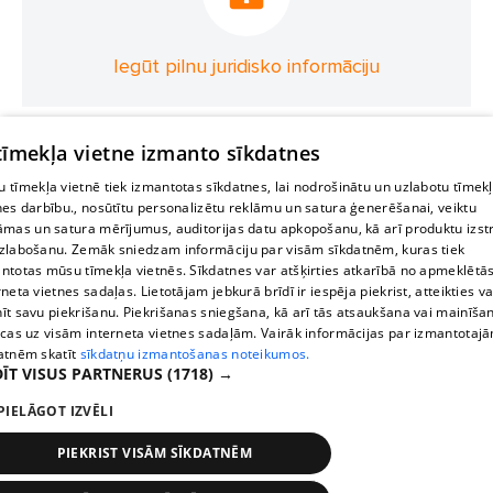
Iegūt pilnu juridisko informāciju
 tīmekļa vietne izmanto sīkdatnes
 tīmekļa vietnē tiek izmantotas sīkdatnes, lai nodrošinātu un uzlabotu tīmek
nes darbību., nosūtītu personalizētu reklāmu un satura ģenerēšanai, veiktu
āmas un satura mērījumus, auditorijas datu apkopošanu, kā arī produktu izst
zlabošanu. Zemāk sniedzam informāciju par visām sīkdatnēm, kuras tiek
ntotas mūsu tīmekļa vietnēs. Sīkdatnes var atšķirties atkarībā no apmeklētā
rneta vietnes sadaļas. Lietotājam jebkurā brīdī ir iespēja piekrist, atteikties va
īt savu piekrišanu. Piekrišanas sniegšana, kā arī tās atsaukšana vai mainīša
ecas uz visām interneta vietnes sadaļām. Vairāk informācijas par izmantotaj
atnēm skatīt
sīkdatņu izmantošanas noteikumos.
ĪT VISUS PARTNERUS
(1718) →
PIELĀGOT IZVĒLI
PIEKRIST VISĀM SĪKDATNĒM