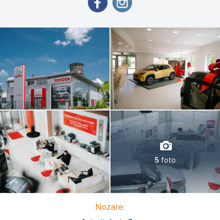
Toyota automašīnu tirdzniecība, izdevīgi līzinga un
apdrošināšanas nosacījumi, kā arī profesionāls serviss. Papildus
tam nodrošinām pretkorozijas apstrādi, tehniskās apkopes un
nolietojuma remontdarbus.
LALUNA – Jūsu uzticamais partneris visos ar automašīnām
saistītajos jautājumos.
5
foto
Nozare: