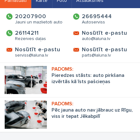
Pamatdati
Karte
Foto
Atsauksmes
20207900
26695444
Jauni un mazlietoti auto
Autoserviss
26114211
Nosūtīt e-pastu
Rezerves daļas
auto@laluna.lv
Nosūtīt e-pastu
Nosūtīt e-pastu
serviss@laluna.lv
parts@laluna.lv
Pieredzes stāsts: auto pirkšana
izvērtās kā īsts pašcieņas
pārbaudījums
Pēc jauna auto nav jābrauc uz Rīgu,
viss ir tepat Jēkabpilī