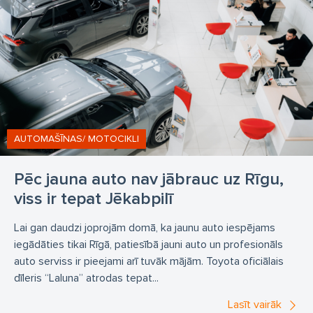
AUTOMAŠĪNAS/ MOTOCIKLI
Pēc jauna auto nav jābrauc uz Rīgu,
viss ir tepat Jēkabpilī
Lai gan daudzi joprojām domā, ka jaunu auto iespējams
iegādāties tikai Rīgā, patiesībā jauni auto un profesionāls
auto serviss ir pieejami arī tuvāk mājām. Toyota oficiālais
dīleris “Laluna” atrodas tepat...
Lasīt vairāk