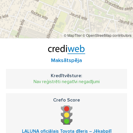
© MapTiler
© OpenStreetMap contributors
Maksātspēja
Kredītvēsture:
Nav reģistrēti negatīvi negadījumi
Crefo Score
LALUNA oficiālais Toyota dīleris – Jēkabpilī