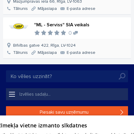
Mazjumpravas iela 66, Rīga, LV-1063
Tālrunis
Mājaslapa
E-pasta adrese
"ML - Serviss" SIA veikals
0
Brīvības gatve 422, Rīga, LV-1024
Tālrunis
Mājaslapa
E-pasta adrese
Piesaki savu uzņēmumu
 tīmekļa vietne izmanto sīkdatnes
Ja tavs uzņēmums nav mūsu datubāzē, aizpildi vienkāršu
formu.