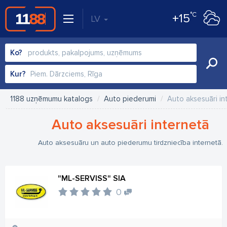
°C
+15
LV
Ko?
Kur?
1188 uzņēmumu katalogs
Auto piederumi
Auto aksesuāri in
Auto aksesuāri internetā
Auto aksesuāru un auto piederumu tirdzniecība internetā.
"ML-SERVISS" SIA
0