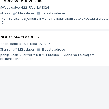
 - Serviss" SIA veikals
rīvības gatve 422, Rīga, LV-1024
ālrunis
Mājaslapa
E-pasta adrese
"ML - Serviss" uzņēmums ir viens no lielākajiem auto aksesuāru tirgotā
ijā.
roBus" SIA "Lasla - 2"
anību dambis 17/4, Rīga, LV-1045
ālrunis
Mājaslapa
E-pasta adrese
ānija Lasla-2, ar veikalu tiklu Eurobus — viens no lielākajiem
rctransporta auto daļ...