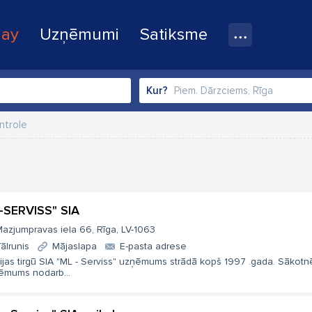
lay
Uzņēmumi
Satiksme
Kur?
ntrole
-SERVISS" SIA
azjumpravas iela 66, Rīga, LV-1063
ālrunis
Mājaslapa
E-pasta adrese
ijas tirgū SIA "ML - Serviss" uzņēmums strādā kopš 1997 .gada. Sākotnē
ēmums nodarb...