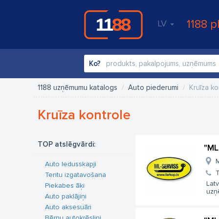
1188 p
LV
Ko?
1188 uzņēmumu katalogs
Auto piederumi
Kruīza ko
Kruīza kontrole
TOP atslēgvārdi:
"ML
M
Auto ledusskapji
T
Tentu izgatavošana
Latv
Piekabes āķi
uzņ
Auto paklājiņi
Auto aksesuāri
Bērnu autokrēsliņi