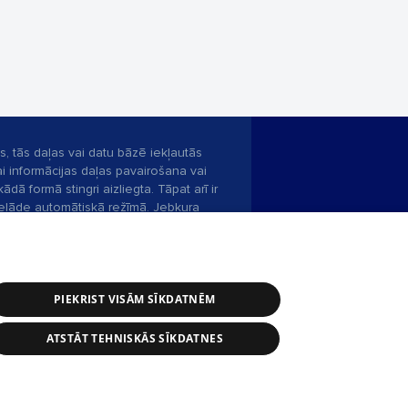
s, tās daļas vai datu bāzē iekļautās
ai informācijas daļas pavairošana vai
ādā formā stingri aizliegta. Tāpat arī ir
pielāde automātiskā režīmā. Jebkura
publicētā materiāla pārpublicēšana ir
zliegta bez 1188 web lapas redakcijas
PIEKRIST VISĀM SĪKDATNĒM
bas dienests: e-pasts -
info@1188.lv
ATSTĀT TEHNISKĀS SĪKDATNES
Helio Media
2004-2026