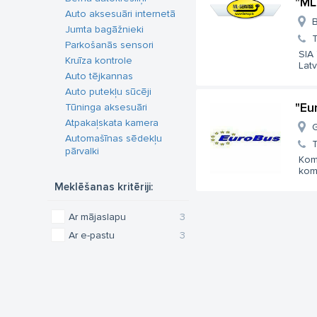
"ML
Auto aksesuāri internetā
B
Jumta bagāžnieki
T
Parkošanās sensori
SIA 
Kruīza kontrole
Latv
Auto tējkannas
Auto putekļu sūcēji
"Eu
Tūninga aksesuāri
Аtpakaļskata kamera
G
Аutomašīnas sēdekļu
T
pārvalki
Komp
kome
Meklēšanas kritēriji:
Ar mājaslapu
3
Ar e-pastu
3