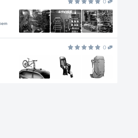
0
jiem
0