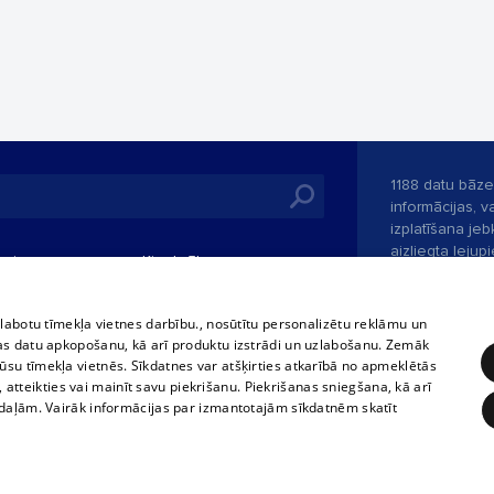
1188 datu bāze
informācijas, v
izplatīšana jebk
aizliegta leju
mi
Kinoteātros
1188 web lapā 
, vilcieni,
TV programma
kategoriski ai
tiskie reisi
atļaujas.
Līguma noteikumi
zlabotu tīmekļa vietnes darbību., nosūtītu personalizētu reklāmu un
u biļetes
as datu apkopošanu, kā arī produktu izstrādi un uzlabošanu. Zemāk
360 Ziņas kontakti
su tīmekļa vietnēs. Sīkdatnes var atšķirties atkarībā no apmeklētās
 biļetes
, atteikties vai mainīt savu piekrišanu. Piekrišanas sniegšana, kā arī
Portāla palīdzī
adaļām. Vairāk informācijas par izmantotajām sīkdatnēm skatīt
Izstrādāts
SIA 