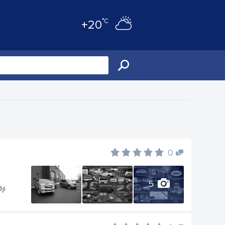
°C
+20
0
5
ji