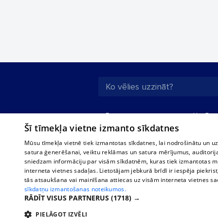
Par mums
Uzņēmu
Šī tīmekļa vietne izmanto sīkdatnes
Reklāma
Autobusi
starptau
Biznesa klientiem
Mūsu tīmekļa vietnē tiek izmantotas sīkdatnes, lai nodrošinātu un u
Autobus
satura ģenerēšanai, veiktu reklāmas un satura mērījumus, auditorij
Tarifi
sniedzam informāciju par visām sīkdatnēm, kuras tiek izmantotas mū
Vilcienu
Privātuma politika
interneta vietnes sadaļas. Lietotājam jebkurā brīdī ir iespēja piekrist
tās atsaukšana vai mainīšana attiecas uz visām interneta vietnes s
Sīkdatņu iestatījumi
sīkdatņu izmantošanas noteikumos.
Politiskā reklāma
RĀDĪT VISUS PARTNERUS
(1718) →
Sīkdatņu lietošanas
PIELĀGOT IZVĒLI