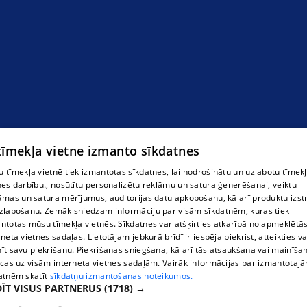
 tīmekļa vietne izmanto sīkdatnes
 tīmekļa vietnē tiek izmantotas sīkdatnes, lai nodrošinātu un uzlabotu tīmek
nes darbību., nosūtītu personalizētu reklāmu un satura ģenerēšanai, veiktu
āmas un satura mērījumus, auditorijas datu apkopošanu, kā arī produktu izst
zlabošanu. Zemāk sniedzam informāciju par visām sīkdatnēm, kuras tiek
ntotas mūsu tīmekļa vietnēs. Sīkdatnes var atšķirties atkarībā no apmeklētā
rneta vietnes sadaļas. Lietotājam jebkurā brīdī ir iespēja piekrist, atteikties va
īt savu piekrišanu. Piekrišanas sniegšana, kā arī tās atsaukšana vai mainīša
ecas uz visām interneta vietnes sadaļām. Vairāk informācijas par izmantotaj
atnēm skatīt
sīkdatņu izmantošanas noteikumos.
ĪT VISUS PARTNERUS
(1718) →