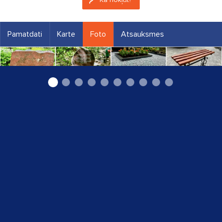
Pamatdati
Karte
Foto
Atsauksmes
"Kapu Pasaule", IK