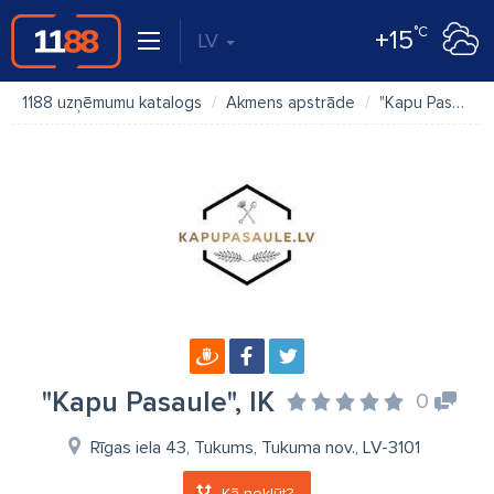
°C
+15
LV
1188 uzņēmumu katalogs
Akmens apstrāde
"Kapu Pasaule", IK
"Kapu Pasaule", IK
0
Rīgas iela 43, Tukums, Tukuma nov., LV-3101
Kā nokļūt?