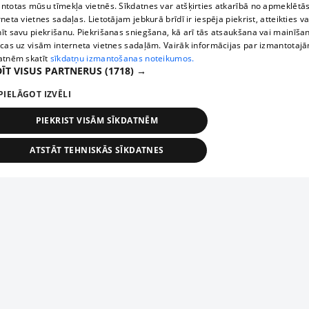
ntotas mūsu tīmekļa vietnēs. Sīkdatnes var atšķirties atkarībā no apmeklētā
rneta vietnes sadaļas. Lietotājam jebkurā brīdī ir iespēja piekrist, atteikties va
īt savu piekrišanu. Piekrišanas sniegšana, kā arī tās atsaukšana vai mainīša
ecas uz visām interneta vietnes sadaļām. Vairāk informācijas par izmantotaj
atnēm skatīt
sīkdatņu izmantošanas noteikumos.
ĪT VISUS PARTNERUS
(1718) →
PIELĀGOT IZVĒLI
PIEKRIST VISĀM SĪKDATNĒM
ATSTĀT TEHNISKĀS SĪKDATNES
TEHNISKĀS/OBLIGĀTĀS
STATISTIKAS
MĒRĶĒŠANA
FUNKCIONĀLĀS
NEKLASIFICĒTĀS
ehniskās/obligātās
Statistikas
Mērķēšana
Funkcionālās
Neklasificēt
niskās/obligātās sīkdatnes nepieciešamas, lai lietotājs varētu brīvi apmeklēt un pārlūk
Piesaki savu uzņēmumu
ekļa vietni un izmantot tās piedāvātās iespējas. Bez šīm sīkdatnēm tīmekļa vietne neva