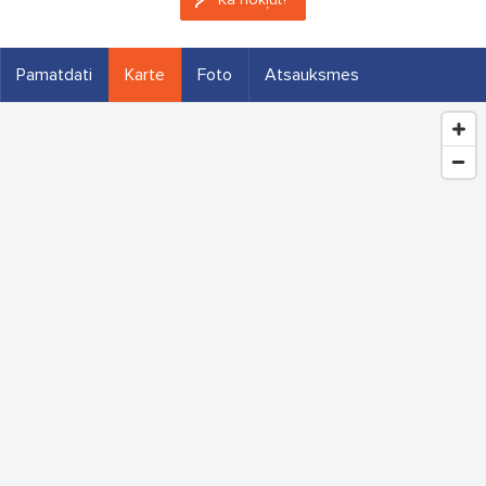
Pamatdati
Karte
Foto
Atsauksmes