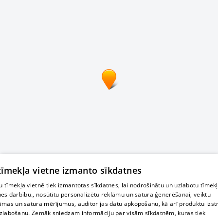
 tīmekļa vietne izmanto sīkdatnes
 tīmekļa vietnē tiek izmantotas sīkdatnes, lai nodrošinātu un uzlabotu tīmek
nes darbību., nosūtītu personalizētu reklāmu un satura ģenerēšanai, veiktu
āmas un satura mērījumus, auditorijas datu apkopošanu, kā arī produktu izst
zlabošanu. Zemāk sniedzam informāciju par visām sīkdatnēm, kuras tiek