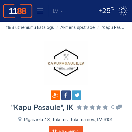
°C
+25
LV
1188 uzņēmumu katalogs
Akmens apstrāde
"Kapu Pasaule", IK
"Kapu Pasaule", IK
0
Rīgas iela 43, Tukums, Tukuma nov., LV-3101
Kā nokļūt?