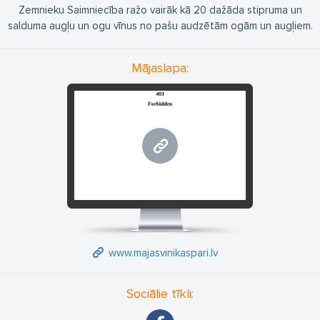
Zemnieku Saimniecība ražo vairāk kā 20 dažāda stipruma un
salduma augļu un ogu vīnus no pašu audzētām ogām un augļiem.
Mājaslapa:
www.majasvinikaspari.lv
www.majasvinikaspari.lv
Sociālie tīkli: