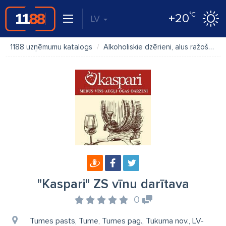
°C
+20
LV
1188 uzņēmumu katalogs
Alkoholiskie dzērieni, alus ražošana
"Kaspari" ZS vīnu darītava
0
Tumes pasts, Tume, Tumes pag., Tukuma nov., LV-