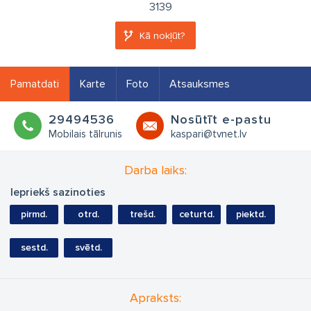
3139
Kā nokļūt?
Pamatdati
Karte
Foto
Atsauksmes
29494536
Nosūtīt e-pastu
Mobilais tālrunis
kaspari@tvnet.lv
Darba laiks:
Iepriekš sazinoties
pirmd.
otrd.
trešd.
ceturtd.
piektd.
sestd.
svētd.
Apraksts: