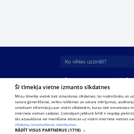
Par mums
Uzņēmu
Šī tīmekļa vietne izmanto sīkdatnes
Reklāma
Autobusi
starptau
Biznesa klientiem
Mūsu tīmekļa vietnē tiek izmantotas sīkdatnes, lai nodrošinātu un u
Autobus
satura ģenerēšanai, veiktu reklāmas un satura mērījumus, auditorij
Tarifi
sniedzam informāciju par visām sīkdatnēm, kuras tiek izmantotas mū
Vilcienu
Privātuma politika
interneta vietnes sadaļas. Lietotājam jebkurā brīdī ir iespēja piekrist
tās atsaukšana vai mainīšana attiecas uz visām interneta vietnes s
Sīkdatņu iestatījumi
sīkdatņu izmantošanas noteikumos.
Politiskā reklāma
RĀDĪT VISUS PARTNERUS
(1718) →