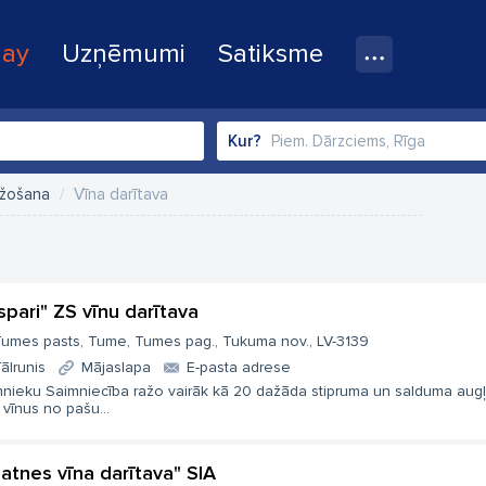
lay
Uzņēmumi
Satiksme
Kur?
ražošana
Vīna darītava
spari" ZS vīnu darītava
umes pasts, Tume, Tumes pag., Tukuma nov., LV-3139
ālrunis
Mājaslapa
E-pasta adrese
nieku Saimniecība ražo vairāk kā 20 dažāda stipruma un salduma aug
vīnus no pašu...
gatnes vīna darītava" SIA