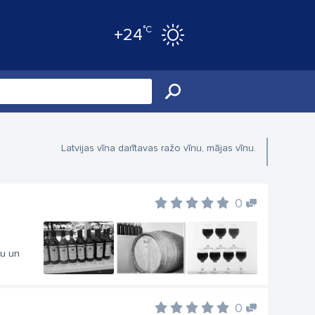
°C
+24
Latvijas vīna darītavas ražo vīnu, mājas vīnu.
0
ļu un
0