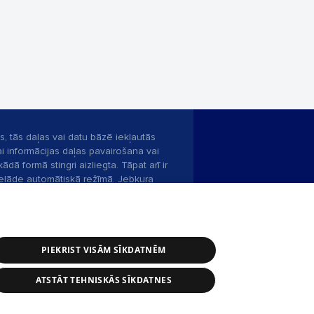
s, tās daļas vai datu bāzē iekļautās
ai informācijas daļas pavairošana vai
ādā formā stingri aizliegta. Tāpat arī ir
pielāde automātiskā režīmā. Jebkura
publicētā materiāla pārpublicēšana ir
zliegta bez 1188 web lapas redakcijas
PIEKRIST VISĀM SĪKDATNĒM
bas dienests: e-pasts -
info@1188.lv
ATSTĀT TEHNISKĀS SĪKDATNES
Helio Media
2004-2026