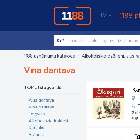
1188 p
LV
Ko?
1188 uzņēmumu katalogs
Alkoholiskie dzērieni, alus 
Vīna darītava
TOP atslēgvārdi:
"Ka
T
Alus darītava
T
Vīna darītava
Zem
Degvīns
ogu 
Alkoholiskie kokteiļi
Konjaks
Brendijs
"Lī