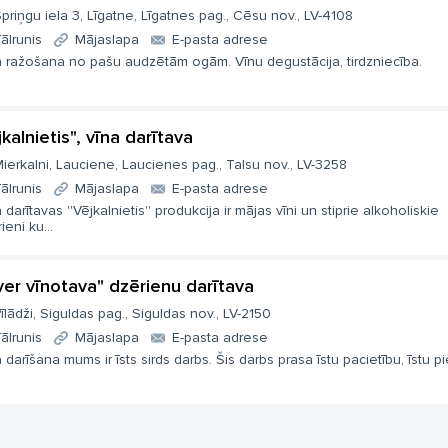
priņgu iela 3, Līgatne, Līgatnes pag., Cēsu nov., LV-4108
ālrunis
Mājaslapa
E-pasta adrese
a ražošana no pašu audzētām ogām. Vīnu degustācija, tirdzniecība.
kalnietis", vīna darītava
ierkalni, Lauciene, Laucienes pag., Talsu nov., LV-3258
ālrunis
Mājaslapa
E-pasta adrese
 darītavas ''Vējkalnietis'' produkcija ir mājas vīni un stiprie alkoholiskie
ieni ku...
lver vīnotava" dzērienu darītava
īlādži, Siguldas pag., Siguldas nov., LV-2150
ālrunis
Mājaslapa
E-pasta adrese
 darīšana mums ir īsts sirds darbs. Šis darbs prasa īstu pacietību, īstu pi