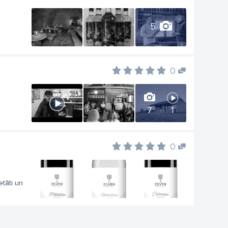
5
0
7
1
0
etāti un