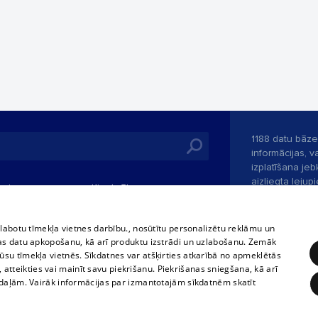
1188 datu bāze
informācijas, v
izplatīšana jebk
aizliegta leju
mi
Kinoteātros
1188 web lapā 
, vilcieni,
TV programma
kategoriski ai
tiskie reisi
atļaujas.
Līguma noteikumi
zlabotu tīmekļa vietnes darbību., nosūtītu personalizētu reklāmu un
u biļetes
as datu apkopošanu, kā arī produktu izstrādi un uzlabošanu. Zemāk
360 Ziņas kontakti
su tīmekļa vietnēs. Sīkdatnes var atšķirties atkarībā no apmeklētās
 biļetes
, atteikties vai mainīt savu piekrišanu. Piekrišanas sniegšana, kā arī
Portāla palīdzī
adaļām. Vairāk informācijas par izmantotajām sīkdatnēm skatīt
Izstrādāts
SIA 