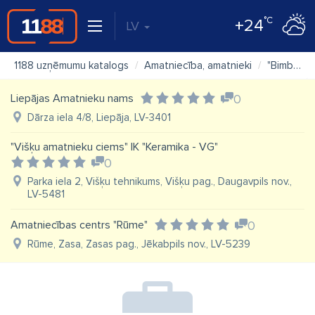
°C
+24
LV
1188 uzņēmumu katalogs
Amatniecība, amatnieki
"Bimbuļi Rimbuļi" SIA veikals - darbnīca
Liepājas Amatnieku nams
0
Dārza iela 4/8, Liepāja, LV-3401
"Višķu amatnieku ciems" IK "Keramika - VG"
0
Parka iela 2, Višķu tehnikums, Višķu pag., Daugavpils nov.,
LV-5481
Amatniecības centrs "Rūme"
0
Rūme, Zasa, Zasas pag., Jēkabpils nov., LV-5239