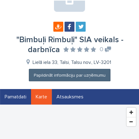
"Bimbuļi Rimbuļi" SIA veikals -
darbnīca
0
Lielā iela 33, Talsi, Talsu nov., LV-3201
Papildināt informāciju par uzņēmumu
Pamatdati
Karte
Atsauksmes