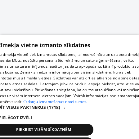
 tīmekļa vietne izmanto sīkdatnes
 tīmekļa vietnē tiek izmantotas sīkdatnes, lai nodrošinātu un uzlabotu tīmek
nes darbību., nosūtītu personalizētu reklāmu un satura ģenerēšanai, veiktu
āmas un satura mērījumus, auditorijas datu apkopošanu, kā arī produktu izst
zlabošanu. Zemāk sniedzam informāciju par visām sīkdatnēm, kuras tiek
ntotas mūsu tīmekļa vietnēs. Sīkdatnes var atšķirties atkarībā no apmeklētā
rneta vietnes sadaļas. Lietotājam jebkurā brīdī ir iespēja piekrist, atteikties va
īt savu piekrišanu. Piekrišanas sniegšana, kā arī tās atsaukšana vai mainīša
ecas uz visām interneta vietnes sadaļām. Vairāk informācijas par izmantotaj
atnēm skatīt
sīkdatņu izmantošanas noteikumos.
ĪT VISUS PARTNERUS
(1718) →
PIELĀGOT IZVĒLI
PIEKRIST VISĀM SĪKDATNĒM