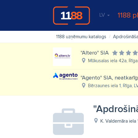
1188 p
LV
1188 uzņēmumu katalogs
Apdrošināš
"Altero" SIA
Mūkusalas iela 42a, Rīga
''Agento'' SIA, neatkarī
Bērzaunes iela 1, Rīga, 
"Apdrošin
K. Valdemāra iela 