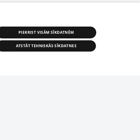
PIEKRIST VISĀM SĪKDATNĒM
ATSTĀT TEHNISKĀS SĪKDATNES
s, tās daļas vai datu bāzē iekļautās
ai informācijas daļas pavairošana vai
ādā formā stingri aizliegta. Tāpat arī ir
tīmekļa vietne nevarēs pilnvērtīgi darboties un sniegt
pielāde automātiskā režīmā. Jebkura
publicētā materiāla pārpublicēšana ir
zliegta bez 1188 web lapas redakcijas