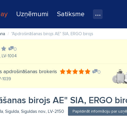
lay
Uzņēmumi
Satiksme
ana
"Apdrošināšanas birojs AE" SIA, ERGO birojs
0
, LV-1004
gs apdrošināšanas brokeris
0
LV-1039
āšanas birojs AE" SIA, ERGO bir
1a, Sigulda, Siguldas nov., LV-2150
Papildināt informāciju par uz