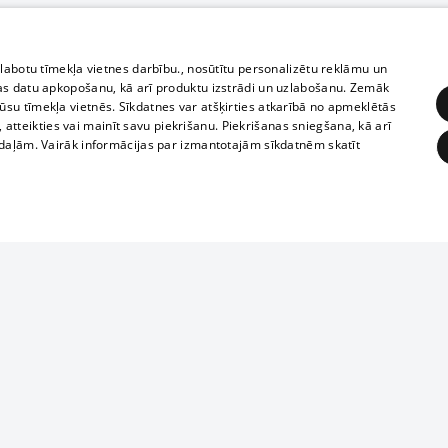
zlabotu tīmekļa vietnes darbību., nosūtītu personalizētu reklāmu un
as datu apkopošanu, kā arī produktu izstrādi un uzlabošanu. Zemāk
su tīmekļa vietnēs. Sīkdatnes var atšķirties atkarībā no apmeklētās
, atteikties vai mainīt savu piekrišanu. Piekrišanas sniegšana, kā arī
adaļām. Vairāk informācijas par izmantotajām sīkdatnēm skatīt
ĒRĶĒŠANA
FUNKCIONĀLĀS
NEKLASIFICĒTĀS
1188 datu bāze
obligātās
Statistikas
Mērķēšana
Funkcionālās
Neklasificētās
informācijas, v
izplatīšana jebk
eklēt un pārlūkot tīmekļa vietni un izmantot tās piedāvātās iespējas. Bez šīm sīkdatnēm 
aizliegta leju
mi
Kinoteātros
1188 web lapā 
, vilcieni,
TV programma
kategoriski ai
ksts
tiskie reisi
atļaujas.