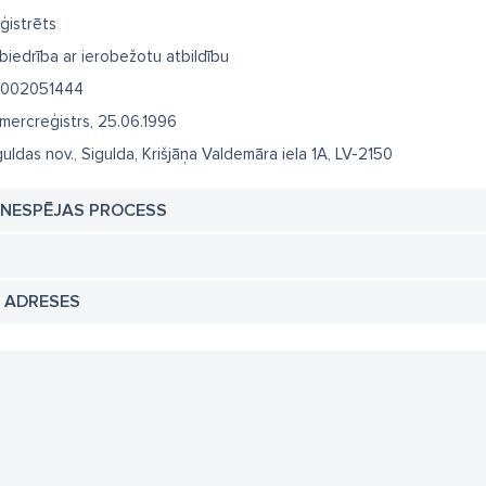
ģistrēts
biedrība ar ierobežotu atbildību
002051444
mercreģistrs, 25.06.1996
guldas nov., Sigulda, Krišjāņa Valdemāra iela 1A, LV-2150
TNESPĒJAS PROCESS
N ADRESES