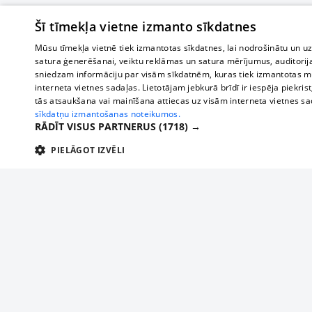
Šī tīmekļa vietne izmanto sīkdatnes
Mūsu tīmekļa vietnē tiek izmantotas sīkdatnes, lai nodrošinātu un u
satura ģenerēšanai, veiktu reklāmas un satura mērījumus, auditorij
sniedzam informāciju par visām sīkdatnēm, kuras tiek izmantotas mū
interneta vietnes sadaļas. Lietotājam jebkurā brīdī ir iespēja piekrist
tās atsaukšana vai mainīšana attiecas uz visām interneta vietnes s
sīkdatņu izmantošanas noteikumos.
RĀDĪT VISUS PARTNERUS
(1718) →
PIELĀGOT IZVĒLI
TEHNISKĀS/OBLIGĀTĀS
STATISTIKAS
M
Tehniskās/
Tehniskās/obligātās sīkdatnes nepieciešamas, lai lietotājs varētu brīvi apm
lietotājam nepieciešamo informāciju.
Par mums
Uzņēmu
Nodrošinātājs
/
Darbības
Reklāma
Autobusi
Nosaukums
Apra
Domēns
ilgums
starptau