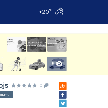
°C
+20
5
ojs
0
ņēmumu