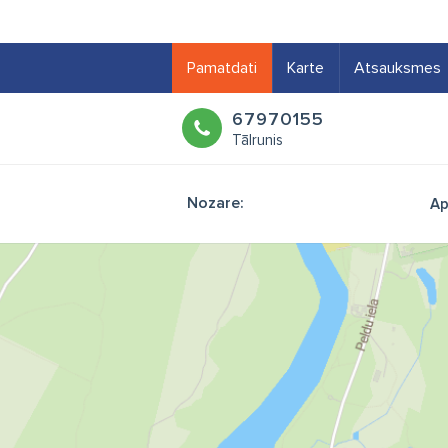
Pamatdati
Karte
Atsauksmes
67970155
Tālrunis
Nozare:
Ap