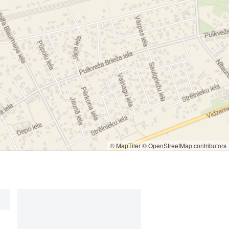
© MapTiler
© OpenStreetMap contributors