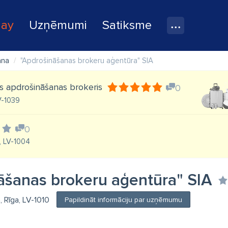
lay
Uzņēmumi
Satiksme
ana
"Apdrošināšanas brokeru aģentūra" SIA
gs apdrošināšanas brokeris
0
LV-1039
0
, LV-1004
āšanas brokeru aģentūra" SIA
a, Rīga, LV-1010
Papildināt informāciju par uzņēmumu