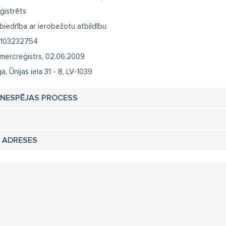
ģistrēts
biedrība ar ierobežotu atbildību
103232754
mercreģistrs, 02.06.2009
a, Ūnijas iela 31 - 8, LV-1039
TNESPĒJAS PROCESS
N ADRESES