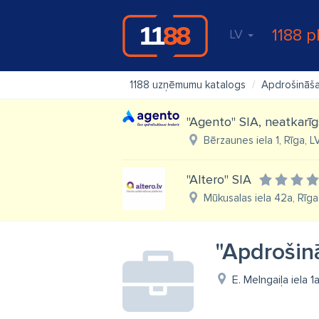
1188 p
LV
1188 uzņēmumu katalogs
Apdrošināš
''Agento'' SIA, neatkarī
Bērzaunes iela 1, Rīga, 
"Altero" SIA
Mūkusalas iela 42a, Rīga
"Apdrošin
E. Melngaiļa iela 1