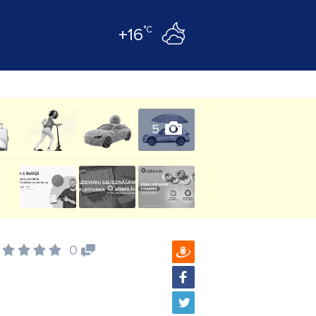
°C
+16
5
0