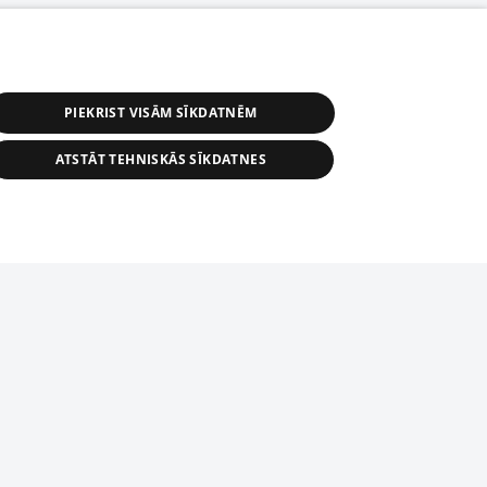
PIEKRIST VISĀM SĪKDATNĒM
ATSTĀT TEHNISKĀS SĪKDATNES
s, tās daļas vai datu bāzē iekļautās
ai informācijas daļas pavairošana vai
ādā formā stingri aizliegta. Tāpat arī ir
tīmekļa vietne nevarēs pilnvērtīgi darboties un sniegt
pielāde automātiskā režīmā. Jebkura
publicētā materiāla pārpublicēšana ir
zliegta bez 1188 web lapas redakcijas