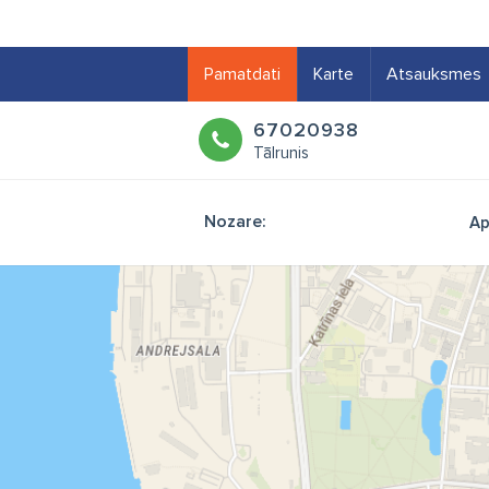
Pamatdati
Karte
Atsauksmes
67020938
Tālrunis
Nozare:
Ap