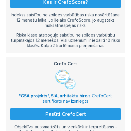
Kas ir CrefoScore?
Indekss saistību neizpildes varbūtības riska novērtēšanai
12 mēnešu laikā. Jo lielāks CrefoScore, jo augstāks
maksātnespējas risks.
Riska klase atspoguļo saistību neizpildes varbūtību
turpmākajos 12 mēnešos. Visi uzņēmumi ir iedalīti 10 riska
klasēs. Kalpo ātrai lēmuma pieņemšanai.
Crefo Cert
"GSA projekts", SIA, arhitektu birojs
CrefoCert
sertifikāts nav izsniegts
Pasūti CrefoCert
Objektīvs, automatizēts un vienkārši interpretējams -