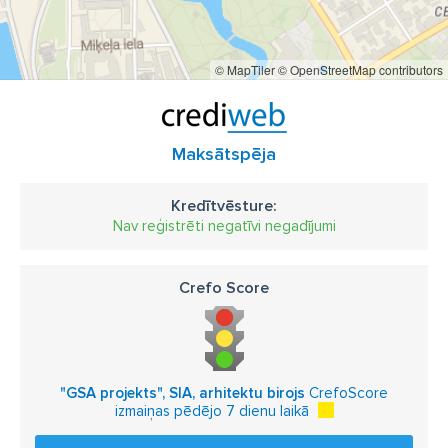
© MapTiler
© OpenStreetMap contributors
Maksātspēja
Kredītvēsture:
Nav reģistrēti negatīvi negadījumi
Crefo Score
"GSA projekts", SIA, arhitektu birojs
CrefoScore
izmaiņas pēdējo 7 dienu laikā