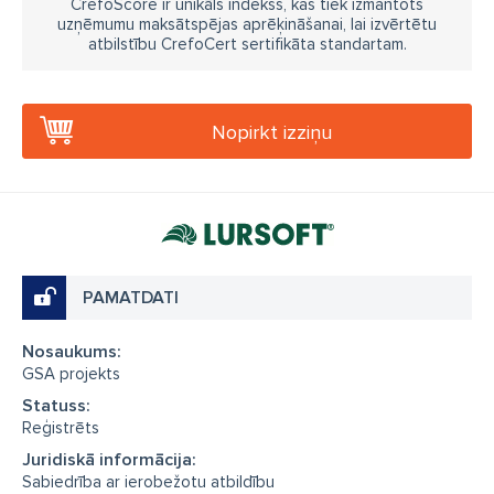
CrefoScore ir unikāls indekss, kas tiek izmantots
uzņēmumu maksātspējas aprēķināšanai, lai izvērtētu
atbilstību CrefoCert sertifikāta standartam.
Nopirkt izziņu
PAMATDATI
Nosaukums:
GSA projekts
Statuss:
Reģistrēts
Juridiskā informācija:
Sabiedrība ar ierobežotu atbildību