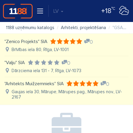
°C
+18
LV
1188 uzņēmumu katalogs
Arhitekti, projektēšana
"GSA projekts", SIA, arhitektu birojs
"Zenico Projekts" SIA
0
Brīvības iela 80, Rīga, LV-1001
"Valju" SIA
0
Dārzciema iela 131 - 7, Rīga, LV-1073
"Arhitekts Muižzemnieks" SIA
0
Gaujas iela 30, Mārupe, Mārupes pag., Mārupes nov., LV-
2167