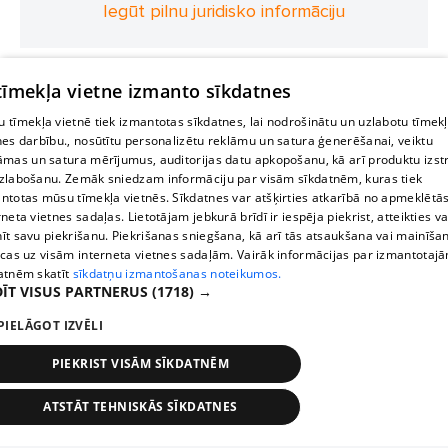
Iegūt pilnu juridisko informāciju
 tīmekļa vietne izmanto sīkdatnes
 tīmekļa vietnē tiek izmantotas sīkdatnes, lai nodrošinātu un uzlabotu tīmek
nes darbību., nosūtītu personalizētu reklāmu un satura ģenerēšanai, veiktu
āmas un satura mērījumus, auditorijas datu apkopošanu, kā arī produktu izst
zlabošanu. Zemāk sniedzam informāciju par visām sīkdatnēm, kuras tiek
ntotas mūsu tīmekļa vietnēs. Sīkdatnes var atšķirties atkarībā no apmeklētā
rneta vietnes sadaļas. Lietotājam jebkurā brīdī ir iespēja piekrist, atteikties va
īt savu piekrišanu. Piekrišanas sniegšana, kā arī tās atsaukšana vai mainīša
ecas uz visām interneta vietnes sadaļām. Vairāk informācijas par izmantotaj
atnēm skatīt
sīkdatņu izmantošanas noteikumos.
ĪT VISUS PARTNERUS
(1718) →
PIELĀGOT IZVĒLI
PIEKRIST VISĀM SĪKDATNĒM
ATSTĀT TEHNISKĀS SĪKDATNES