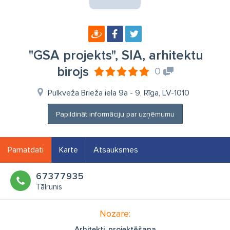
"GSA projekts", SIA, arhitektu
birojs
0
Pulkveža Brieža iela 9a - 9, Rīga, LV-1010
Papildināt informāciju par uzņēmumu
Pamatdati
Karte
Atsauksmes
67377935
Tālrunis
Nozare:
Arhitekti, projektēšana