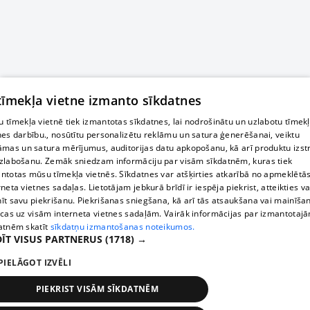
 tīmekļa vietne izmanto sīkdatnes
 tīmekļa vietnē tiek izmantotas sīkdatnes, lai nodrošinātu un uzlabotu tīmek
nes darbību., nosūtītu personalizētu reklāmu un satura ģenerēšanai, veiktu
āmas un satura mērījumus, auditorijas datu apkopošanu, kā arī produktu izst
zlabošanu. Zemāk sniedzam informāciju par visām sīkdatnēm, kuras tiek
ntotas mūsu tīmekļa vietnēs. Sīkdatnes var atšķirties atkarībā no apmeklētā
rneta vietnes sadaļas. Lietotājam jebkurā brīdī ir iespēja piekrist, atteikties va
īt savu piekrišanu. Piekrišanas sniegšana, kā arī tās atsaukšana vai mainīša
ecas uz visām interneta vietnes sadaļām. Vairāk informācijas par izmantotaj
atnēm skatīt
sīkdatņu izmantošanas noteikumos.
ĪT VISUS PARTNERUS
(1718) →
PIELĀGOT IZVĒLI
PIEKRIST VISĀM SĪKDATNĒM