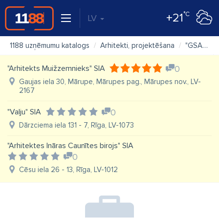
°C
+21
LV
1188 uzņēmumu katalogs
Arhitekti, projektēšana
"GSA projekts", SIA, arhitektu birojs
"Arhitekts Muižzemnieks" SIA
0
Gaujas iela 30, Mārupe, Mārupes pag., Mārupes nov., LV-
2167
"Valju" SIA
0
Dārzciema iela 131 - 7, Rīga, LV-1073
"Arhitektes Ināras Caunītes birojs" SIA
0
Cēsu iela 26 - 13, Rīga, LV-1012