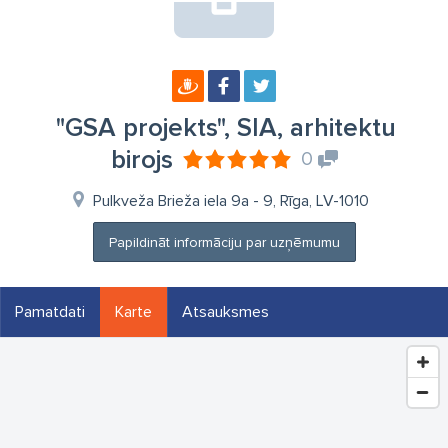
"GSA projekts", SIA, arhitektu
birojs
0
Pulkveža Brieža iela 9a - 9, Rīga, LV-1010
Papildināt informāciju par uzņēmumu
Pamatdati
Karte
Atsauksmes