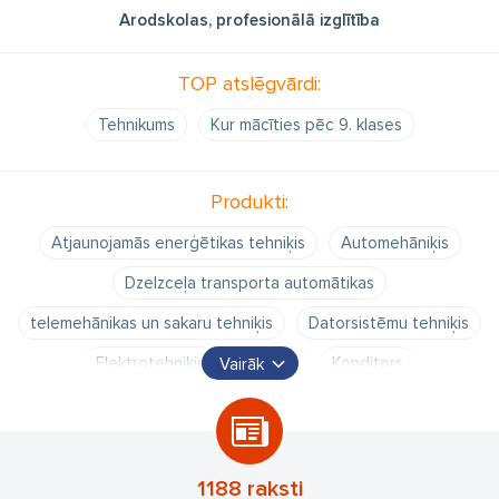
Arodskolas, profesionālā izglītība
TOP atslēgvārdi:
Tehnikums
Kur mācīties pēc 9. klases
Produkti:
Atjaunojamās enerģētikas tehniķis
Automehāniķis
Dzelzceļa transporta automātikas
telemehānikas un sakaru tehniķis
Datorsistēmu tehniķis
Elektrotehniķis
Frizieris
Konditors
Vairāk
Klientu apkalpošanas speciālists
Loģistikas darbinieks
Lokomotīvju saimniecības tehniķis
Mazumtirdzniecības komercdarbinieks
Pavārs
1188 raksti