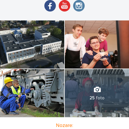
4. Telekomunikāciju tehniķis
25
foto
Nozare: