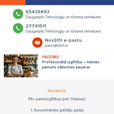
65436893
Daugavpils Tehnoloģiju un tūrisma tehnikums
27741511
Daugavpils Tehnoloģiju un tūrisma tehnikums
Nosūtīt e-pastu
pasts@dttt.lv
Profesionālā izglītība – lielisks
pamats nākotnes karjerai
Apraksts:
Pēc pamatizglītības (pēc 9.klases):
1. Automehāniķis (pēdējo gadu)