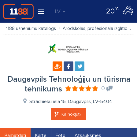
°C
+20
LV
1188 uzņēmumu katalogs
Arodskolas, profesionālā izglītība
Daugavpils Tehnoloģiju un tūrisma
tehnikums
0
Strādnieku iela 16, Daugavpils, LV-5404
Kā nokļūt?
Pamatdati
Karte
Foto
Atsauksmes