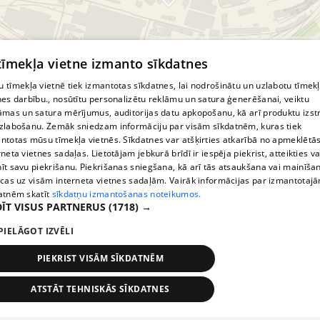
© MapTiler
© OpenStreetMap contributors
 tīmekļa vietne izmanto sīkdatnes
 tīmekļa vietnē tiek izmantotas sīkdatnes, lai nodrošinātu un uzlabotu tīmek
nes darbību., nosūtītu personalizētu reklāmu un satura ģenerēšanai, veiktu
āmas un satura mērījumus, auditorijas datu apkopošanu, kā arī produktu izst
zlabošanu. Zemāk sniedzam informāciju par visām sīkdatnēm, kuras tiek
ntotas mūsu tīmekļa vietnēs. Sīkdatnes var atšķirties atkarībā no apmeklētā
rneta vietnes sadaļas. Lietotājam jebkurā brīdī ir iespēja piekrist, atteikties va
īt savu piekrišanu. Piekrišanas sniegšana, kā arī tās atsaukšana vai mainīša
ecas uz visām interneta vietnes sadaļām. Vairāk informācijas par izmantotaj
atnēm skatīt
sīkdatņu izmantošanas noteikumos.
ĪT VISUS PARTNERUS
(1718) →
PIELĀGOT IZVĒLI
PIEKRIST VISĀM SĪKDATNĒM
ATSTĀT TEHNISKĀS SĪKDATNES