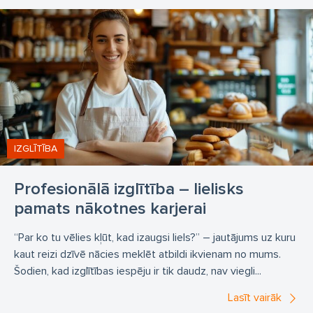
Programmēšanas tehniķis
Telekomunikāciju tehniķis
Viesmīlības pakalpojumu speciālists
Daugavpils Tehnoloģiju un tūrisma tehnikums
Atjaunojamās enerģētikas tehniķa profesija
Dzelzceļa transporta automātikas
telemehānikas un sakaru tehniķis
Datorsistēmu tehniķis
IZGLĪTĪBA
Elektronisko sakaru tehniķis
Elektrotehniķa profesija
Profesionālā izglītība – lielisks
Frizieria profesija
pamats nākotnes karjerai
Komercdarbinieks ar specializācijām Konditora profesija
“Par ko tu vēlies kļūt, kad izaugsi liels?” – jautājums uz kuru
Klientu apkalpošanas speciālista profesija
kaut reizi dzīvē nācies meklēt atbildi ikvienam no mums.
Loģistikas profesija
Programmēšanas tehniķis
Šodien, kad izglītības iespēju ir tik daudz, nav viegli...
Tērpu izgatavošanas un stila speciālista apgūšana
Lasīt vairāk