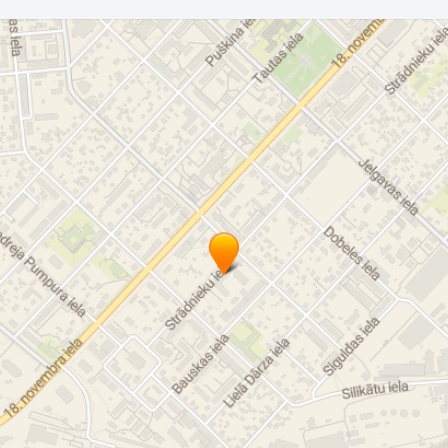
Viesmīlības pakalpojumu speciālists
Viesmīļa profesija
Daugavpils
Skola Daugavpilī