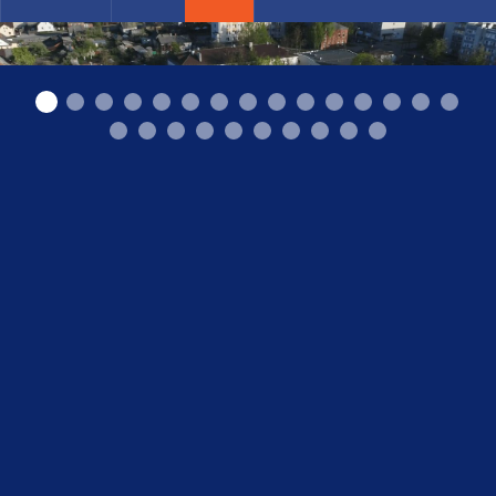
Daugavpils Tehnoloģiju un tūrisma tehnikums