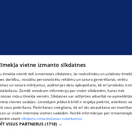
 tīmekļa vietne izmanto sīkdatnes
 tīmekļa vietnē tiek izmantotas sīkdatnes, lai nodrošinātu un uzlabotu tīmek
nes darbību., nosūtītu personalizētu reklāmu un satura ģenerēšanai, veiktu
āmas un satura mērījumus, auditorijas datu apkopošanu, kā arī produktu izst
zlabošanu. Zemāk sniedzam informāciju par visām sīkdatnēm, kuras tiek
ntotas mūsu tīmekļa vietnēs. Sīkdatnes var atšķirties atkarībā no apmeklētā
rneta vietnes sadaļas. Lietotājam jebkurā brīdī ir iespēja piekrist, atteikties va
īt savu piekrišanu. Piekrišanas sniegšana, kā arī tās atsaukšana vai mainīša
ecas uz visām interneta vietnes sadaļām. Vairāk informācijas par izmantotaj
atnēm skatīt
sīkdatņu izmantošanas noteikumos.
ĪT VISUS PARTNERUS
(1718) →