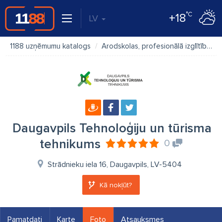
°C
+18
LV
1188 uzņēmumu katalogs
Arodskolas, profesionālā izglītība
Daugavpils Tehnoloģiju un tūrisma
tehnikums
0
Strādnieku iela 16, Daugavpils, LV-5404
Kā nokļūt?
Pamatdati
Karte
Foto
Atsauksmes