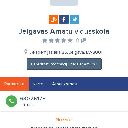
Jelgavas Amatu vidusskola
0
Akadēmijas iela 25, Jelgava, LV-3001
Papildināt informāciju par uzņēmumu
Pamatdati
Karte
Atsauksmes
63026175
Tālrunis
Nozare: