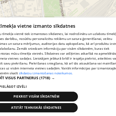
© MapTiler
© OpenStreetMap contributors
 tīmekļa vietne izmanto sīkdatnes
 tīmekļa vietnē tiek izmantotas sīkdatnes, lai nodrošinātu un uzlabotu tīmek
nes darbību., nosūtītu personalizētu reklāmu un satura ģenerēšanai, veiktu
āmas un satura mērījumus, auditorijas datu apkopošanu, kā arī produktu izst
zlabošanu. Zemāk sniedzam informāciju par visām sīkdatnēm, kuras tiek
ntotas mūsu tīmekļa vietnēs. Sīkdatnes var atšķirties atkarībā no apmeklētā
rneta vietnes sadaļas. Lietotājam jebkurā brīdī ir iespēja piekrist, atteikties va
īt savu piekrišanu. Piekrišanas sniegšana, kā arī tās atsaukšana vai mainīša
ecas uz visām interneta vietnes sadaļām. Vairāk informācijas par izmantotaj
atnēm skatīt
sīkdatņu izmantošanas noteikumos.
ĪT VISUS PARTNERUS
(1718) →
PIELĀGOT IZVĒLI
PIEKRIST VISĀM SĪKDATNĒM
ATSTĀT TEHNISKĀS SĪKDATNES