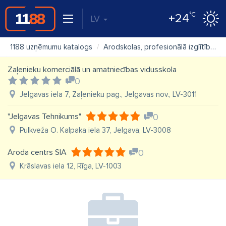
°C
+24
LV
1188 uzņēmumu katalogs
Arodskolas, profesionālā izglītība
Zaļenieku komerciālā un amatniecības vidusskola
0
Jelgavas iela 7, Zaļenieku pag., Jelgavas nov., LV-3011
"Jelgavas Tehnikums"
0
Pulkveža O. Kalpaka iela 37, Jelgava, LV-3008
Aroda centrs SIA
0
Krāslavas iela 12, Rīga, LV-1003