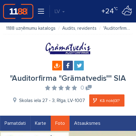
°C
+24
LV
1188 uzņēmumu katalogs
Audits, revidents
"Auditorfirma "Grāmatvedis"" SIA
"Auditorfirma "Grāmatvedis"" SIA
0
Skolas iela 27 - 3, Rīga, LV-1007
Kā nokļūt?
Pamatdati
Karte
Foto
Atsauksmes