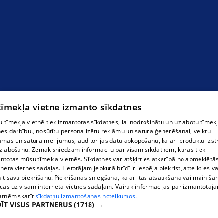
Grāmatvedis
 tīmekļa vietne izmanto sīkdatnes
 tīmekļa vietnē tiek izmantotas sīkdatnes, lai nodrošinātu un uzlabotu tīmek
nes darbību., nosūtītu personalizētu reklāmu un satura ģenerēšanai, veiktu
āmas un satura mērījumus, auditorijas datu apkopošanu, kā arī produktu izst
zlabošanu. Zemāk sniedzam informāciju par visām sīkdatnēm, kuras tiek
ntotas mūsu tīmekļa vietnēs. Sīkdatnes var atšķirties atkarībā no apmeklētā
rneta vietnes sadaļas. Lietotājam jebkurā brīdī ir iespēja piekrist, atteikties va
īt savu piekrišanu. Piekrišanas sniegšana, kā arī tās atsaukšana vai mainīša
ecas uz visām interneta vietnes sadaļām. Vairāk informācijas par izmantotaj
atnēm skatīt
sīkdatņu izmantošanas noteikumos.
ĪT VISUS PARTNERUS
(1718) →