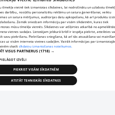
 tīmekļa vietnē tiek izmantotas sīkdatnes, lai nodrošinātu un uzlabotu tīmek
nes darbību., nosūtītu personalizētu reklāmu un satura ģenerēšanai, veiktu
āmas un satura mērījumus, auditorijas datu apkopošanu, kā arī produktu izst
zlabošanu. Zemāk sniedzam informāciju par visām sīkdatnēm, kuras tiek
ntotas mūsu tīmekļa vietnēs. Sīkdatnes var atšķirties atkarībā no apmeklētā
rneta vietnes sadaļas. Lietotājam jebkurā brīdī ir iespēja piekrist, atteikties va
īt savu piekrišanu. Piekrišanas sniegšana, kā arī tās atsaukšana vai mainīša
ecas uz visām interneta vietnes sadaļām. Vairāk informācijas par izmantotaj
atnēm skatīt
sīkdatņu izmantošanas noteikumos.
ĪT VISUS PARTNERUS
(1718) →
PIELĀGOT IZVĒLI
PIEKRIST VISĀM SĪKDATNĒM
ATSTĀT TEHNISKĀS SĪKDATNES
TEHNISKĀS/OBLIGĀTĀS
STATISTIKAS
MĒRĶĒŠANA
FUNKCIONĀLĀS
NEKLASIFICĒTĀS