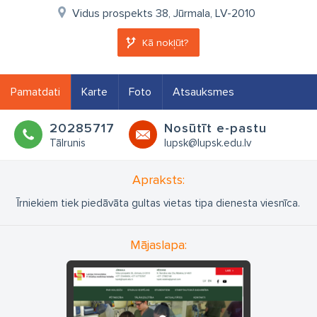
Vidus prospekts 38, Jūrmala, LV-2010
Kā nokļūt?
Pamatdati
Karte
Foto
Atsauksmes
20285717
Nosūtīt e-pastu
Tālrunis
lupsk@lupsk.edu.lv
Apraksts:
Īrniekiem tiek piedāvāta gultas vietas tipa dienesta viesnīca.
Mājaslapa: