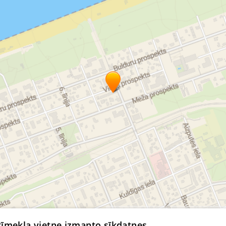
© MapTiler
© OpenStreetMap contributors
 tīmekļa vietne izmanto sīkdatnes