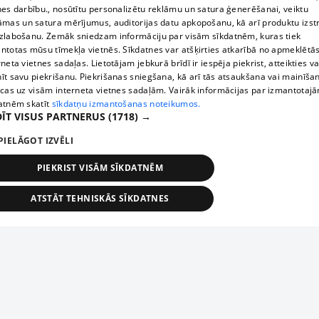
nes darbību., nosūtītu personalizētu reklāmu un satura ģenerēšanai, veiktu
āmas un satura mērījumus, auditorijas datu apkopošanu, kā arī produktu izst
zlabošanu. Zemāk sniedzam informāciju par visām sīkdatnēm, kuras tiek
ntotas mūsu tīmekļa vietnēs. Sīkdatnes var atšķirties atkarībā no apmeklētā
rneta vietnes sadaļas. Lietotājam jebkurā brīdī ir iespēja piekrist, atteikties va
īt savu piekrišanu. Piekrišanas sniegšana, kā arī tās atsaukšana vai mainīša
ecas uz visām interneta vietnes sadaļām. Vairāk informācijas par izmantotaj
atnēm skatīt
sīkdatņu izmantošanas noteikumos.
ĪT VISUS PARTNERUS
(1718) →
PIELĀGOT IZVĒLI
PIEKRIST VISĀM SĪKDATNĒM
ATSTĀT TEHNISKĀS SĪKDATNES
TEHNISKĀS/OBLIGĀTĀS
STATISTIKAS
MĒRĶĒŠANA
FUNKCIONĀLĀS
NEKLASIFICĒTĀS