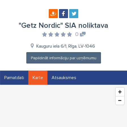
"Getz Nordic" SIA noliktava
0
Kauguru iela 6/1, Rīga, LV-1046
Papildināt informāciju par uzņēmumu
Pamatdati
Karte
Atsauksmes