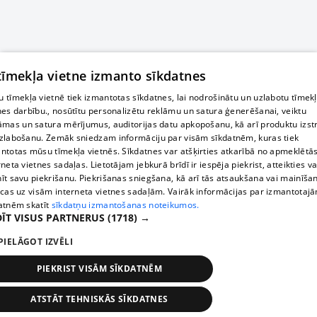
 tīmekļa vietne izmanto sīkdatnes
 tīmekļa vietnē tiek izmantotas sīkdatnes, lai nodrošinātu un uzlabotu tīmek
nes darbību., nosūtītu personalizētu reklāmu un satura ģenerēšanai, veiktu
āmas un satura mērījumus, auditorijas datu apkopošanu, kā arī produktu izst
zlabošanu. Zemāk sniedzam informāciju par visām sīkdatnēm, kuras tiek
ntotas mūsu tīmekļa vietnēs. Sīkdatnes var atšķirties atkarībā no apmeklētā
rneta vietnes sadaļas. Lietotājam jebkurā brīdī ir iespēja piekrist, atteikties va
īt savu piekrišanu. Piekrišanas sniegšana, kā arī tās atsaukšana vai mainīša
ecas uz visām interneta vietnes sadaļām. Vairāk informācijas par izmantotaj
atnēm skatīt
sīkdatņu izmantošanas noteikumos.
ĪT VISUS PARTNERUS
(1718) →
PIELĀGOT IZVĒLI
PIEKRIST VISĀM SĪKDATNĒM
ATSTĀT TEHNISKĀS SĪKDATNES