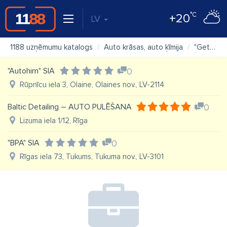
°C
+20
LV
1188 uzņēmumu katalogs
Auto krāsas, auto ķīmija
"Getz Nordic" SIA noliktava
"Autohim" SIA
0
Rūpnīcu iela 3, Olaine, Olaines nov., LV-2114
Baltic Detailing – AUTO PULĒŠANA
0
Lizuma iela 1/12, Rīga
"BPA" SIA
0
Rīgas iela 73, Tukums, Tukuma nov., LV-3101