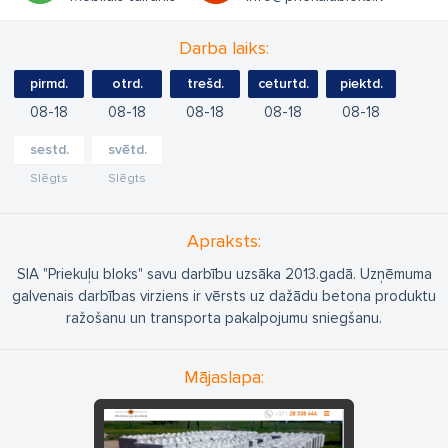
Darba laiks:
pirmd.
otrd.
trešd.
ceturtd.
piektd.
08
18
08
18
08
18
08
18
08
18
sestd.
svētd.
Slēgts
Slēgts
Apraksts:
SIA "Priekuļu bloks" savu darbību uzsāka 2013.gadā. Uzņēmuma
galvenais darbības virziens ir vērsts uz dažādu betona produktu
ražošanu un transporta pakalpojumu sniegšanu.
Mājaslapa: