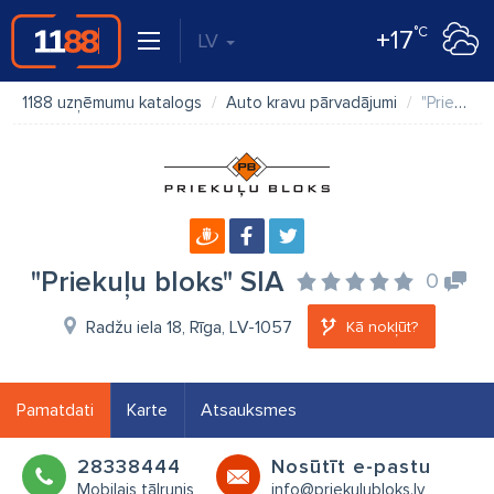
°C
+17
LV
1188 uzņēmumu katalogs
Auto kravu pārvadājumi
"Priekuļu bloks" SIA
"Priekuļu bloks" SIA
0
Radžu iela 18, Rīga, LV-1057
Kā nokļūt?
Pamatdati
Karte
Atsauksmes
28338444
Nosūtīt e-pastu
Mobilais tālrunis
info@priekulubloks.lv