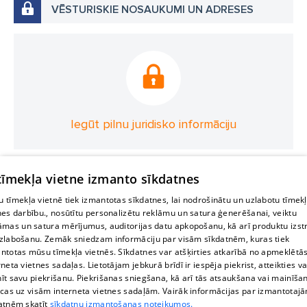
VĒSTURISKIE NOSAUKUMI UN ADRESES
Iegūt pilnu juridisko informāciju
 tīmekļa vietne izmanto sīkdatnes
 tīmekļa vietnē tiek izmantotas sīkdatnes, lai nodrošinātu un uzlabotu tīmek
nes darbību., nosūtītu personalizētu reklāmu un satura ģenerēšanai, veiktu
āmas un satura mērījumus, auditorijas datu apkopošanu, kā arī produktu izst
zlabošanu. Zemāk sniedzam informāciju par visām sīkdatnēm, kuras tiek
ntotas mūsu tīmekļa vietnēs. Sīkdatnes var atšķirties atkarībā no apmeklētā
rneta vietnes sadaļas. Lietotājam jebkurā brīdī ir iespēja piekrist, atteikties va
īt savu piekrišanu. Piekrišanas sniegšana, kā arī tās atsaukšana vai mainīša
ecas uz visām interneta vietnes sadaļām. Vairāk informācijas par izmantotaj
atnēm skatīt
sīkdatņu izmantošanas noteikumos.