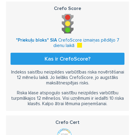
Crefo Score
"Priekuļu bloks" SIA
CrefoScore izmaiņas pēdējo 7
dienu laikā
Kas ir CrefoScore?
Indekss saistību neizpildes varbūtības riska novērtēšanai
12 mēnešu laikā. Jo lielāks CrefoScore, jo augstāks
maksātnespējas risks.
Riska klase atspoguļo saistību neizpildes varbūtību
turpmākajos 12 mēnešos. Visi uzņēmumi ir iedalīti 10 riska
klasēs. Kalpo ātrai lēmuma pieņemšanai.
Crefo Cert