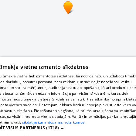
 tīmekļa vietne izmanto sīkdatnes
 tīmekļa vietnē tiek izmantotas sīkdatnes, lai nodrošinātu un uzlabotu tīmek
nes darbību., nosūtītu personalizētu reklāmu un satura ģenerēšanai, veiktu
āmas un satura mērījumus, auditorijas datu apkopošanu, kā arī produktu izst
zlabošanu. Zemāk sniedzam informāciju par visām sīkdatnēm, kuras tiek
ntotas mūsu tīmekļa vietnēs. Sīkdatnes var atšķirties atkarībā no apmeklētā
rneta vietnes sadaļas. Lietotājam jebkurā brīdī ir iespēja piekrist, atteikties va
īt savu piekrišanu. Piekrišanas sniegšana, kā arī tās atsaukšana vai mainīša
ecas uz visām interneta vietnes sadaļām. Vairāk informācijas par izmantotaj
atnēm skatīt
sīkdatņu izmantošanas noteikumos.
ĪT VISUS PARTNERUS
(1718) →