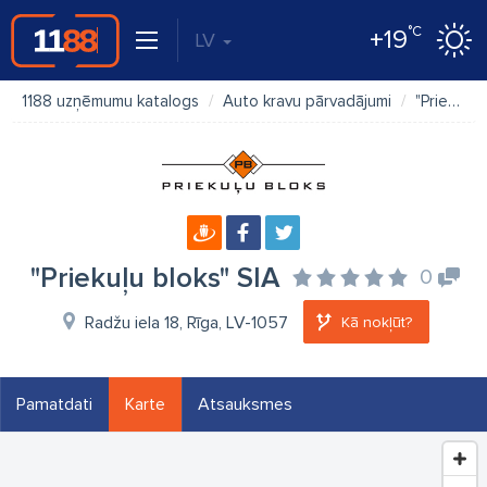
°C
+19
LV
1188 uzņēmumu katalogs
Auto kravu pārvadājumi
"Priekuļu bloks" SIA
"Priekuļu bloks" SIA
0
Radžu iela 18, Rīga, LV-1057
Kā nokļūt?
Pamatdati
Karte
Atsauksmes