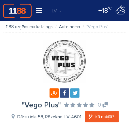
°C
+18
LV
1188 uzņēmumu katalogs
Auto noma
"Vego Plus"
"Vego Plus"
0
Dārzu iela 58, Rēzekne, LV-4601
Kā nokļūt?