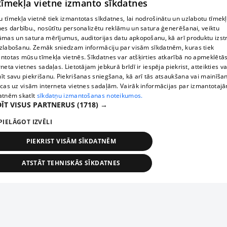
 tīmekļa vietne izmanto sīkdatnes
 tīmekļa vietnē tiek izmantotas sīkdatnes, lai nodrošinātu un uzlabotu tīmek
nes darbību., nosūtītu personalizētu reklāmu un satura ģenerēšanai, veiktu
āmas un satura mērījumus, auditorijas datu apkopošanu, kā arī produktu izst
zlabošanu. Zemāk sniedzam informāciju par visām sīkdatnēm, kuras tiek
ntotas mūsu tīmekļa vietnēs. Sīkdatnes var atšķirties atkarībā no apmeklētā
rneta vietnes sadaļas. Lietotājam jebkurā brīdī ir iespēja piekrist, atteikties va
īt savu piekrišanu. Piekrišanas sniegšana, kā arī tās atsaukšana vai mainīša
ecas uz visām interneta vietnes sadaļām. Vairāk informācijas par izmantotaj
atnēm skatīt
sīkdatņu izmantošanas noteikumos.
ĪT VISUS PARTNERUS
(1718) →
PIELĀGOT IZVĒLI
PIEKRIST VISĀM SĪKDATNĒM
ATSTĀT TEHNISKĀS SĪKDATNES
TEHNISKĀS/OBLIGĀTĀS
STATISTIKAS
MĒRĶĒŠANA
FUNKCIONĀLĀS
NEKLASIFICĒTĀS