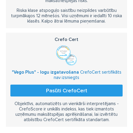
maksātnespējas risks.
Riska klase atspoguļo saistību neizpildes varbūtību
turpmākajos 12 mēnešos. Visi uzņēmumi ir iedalīti 10 riska
klasēs. Kalpo ātrai lēmuma pieņemšanai.
Crefo Cert
"Vego Plus" - logu izgatavošana
CrefoCert sertifikāts
nav izsniegts
Pasūti CrefoCert
Objektīvs, automatizēts un vienkārši interpretējams -
CrefoScore ir unikāls indekss, kas tiek izmantots
uzņēmumu maksātspējas aprēķināšanai, lai izvērtētu
atbilstību CrefoCert sertifikāta standartam.