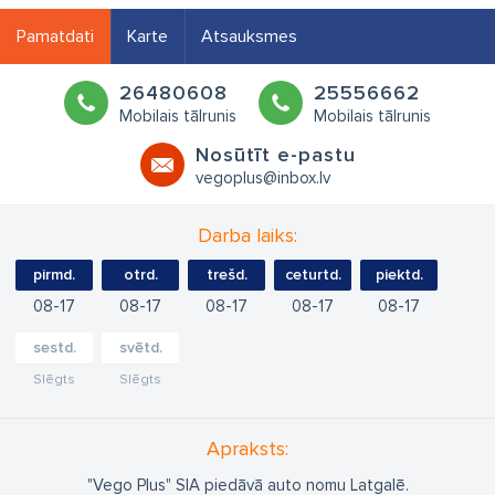
Pamatdati
Karte
Atsauksmes
26480608
25556662
Mobilais tālrunis
Mobilais tālrunis
Nosūtīt e-pastu
vegoplus@inbox.lv
Darba laiks:
pirmd.
otrd.
trešd.
ceturtd.
piektd.
08
17
08
17
08
17
08
17
08
17
sestd.
svētd.
Slēgts
Slēgts
Apraksts:
"Vego Plus" SIA piedāvā auto nomu Latgalē.