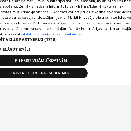
āmas un satura mērījumus, auditorijas datu apkopošanu, kā arī produktu izst
zlabošanu. Zemāk sniedzam informāciju par visām sīkdatnēm, kuras tiek
ntotas mūsu tīmekļa vietnēs. Sīkdatnes var atšķirties atkarībā no apmeklētā
rneta vietnes sadaļas. Lietotājam jebkurā brīdī ir iespēja piekrist, atteikties va
īt savu piekrišanu. Piekrišanas sniegšana, kā arī tās atsaukšana vai mainīša
ecas uz visām interneta vietnes sadaļām. Vairāk informācijas par izmantotaj
atnēm skatīt
sīkdatņu izmantošanas noteikumos.
ĪT VISUS PARTNERUS
(1718) →
PIELĀGOT IZVĒLI
PIEKRIST VISĀM SĪKDATNĒM
ATSTĀT TEHNISKĀS SĪKDATNES
TEHNISKĀS/OBLIGĀTĀS
STATISTIKAS
MĒRĶĒŠANA
FUNKCIONĀLĀS
NEKLASIFICĒTĀS
ehniskās/obligātās
Statistikas
Mērķēšana
Funkcionālās
Neklasificēt