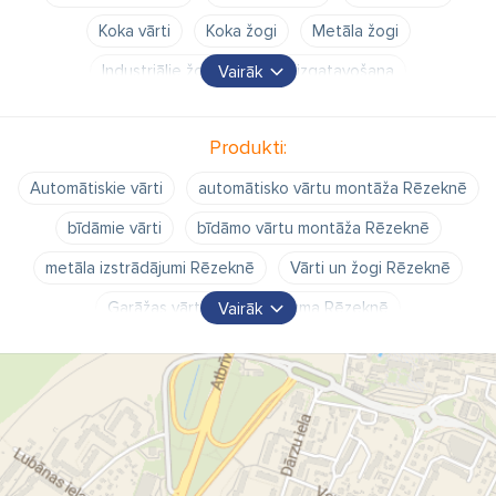
Koka vārti
Koka žogi
Metāla žogi
Industriālie žogi
Vārtu izgatavošana
Vairāk
Žogu izgatavošana
Sētas
Produkti:
Automātiskie vārti
automātisko vārtu montāža Rēzeknē
bīdāmie vārti
bīdāmo vārtu montāža Rēzeknē
metāla izstrādājumi Rēzeknē
Vārti un žogi Rēzeknē
Garāžas vārti pēc pasūtījuma Rēzeknē
Vairāk
Sekcijveida paceļamie garāžu vārti
Tālvadības vārti
Tālvadības vārtu montāža
Žogu izgatavošana pēc pasūtījuma Rēzeknē