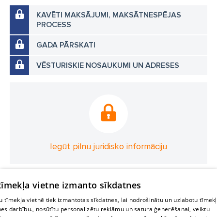
KAVĒTI MAKSĀJUMI, MAKSĀTNESPĒJAS
PROCESS
GADA PĀRSKATI
VĒSTURISKIE NOSAUKUMI UN ADRESES
Iegūt pilnu juridisko informāciju
 tīmekļa vietne izmanto sīkdatnes
 tīmekļa vietnē tiek izmantotas sīkdatnes, lai nodrošinātu un uzlabotu tīmek
nes darbību., nosūtītu personalizētu reklāmu un satura ģenerēšanai, veiktu