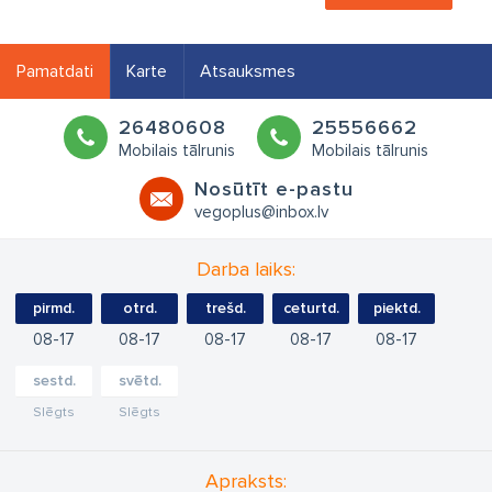
Pamatdati
Karte
Atsauksmes
26480608
25556662
Mobilais tālrunis
Mobilais tālrunis
Nosūtīt e-pastu
vegoplus@inbox.lv
Darba laiks:
pirmd.
otrd.
trešd.
ceturtd.
piektd.
08
17
08
17
08
17
08
17
08
17
sestd.
svētd.
Slēgts
Slēgts
Apraksts: