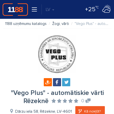
°C
+25
LV
1188 uzņēmumu katalogs
Žogi, vārti
"Vego Plus" - automātiskie vārti Rēzeknē
"Vego Plus" - automātiskie vārti
Rēzeknē
0
Dārzu iela 58, Rēzekne, LV-4601
Kā nokļūt?