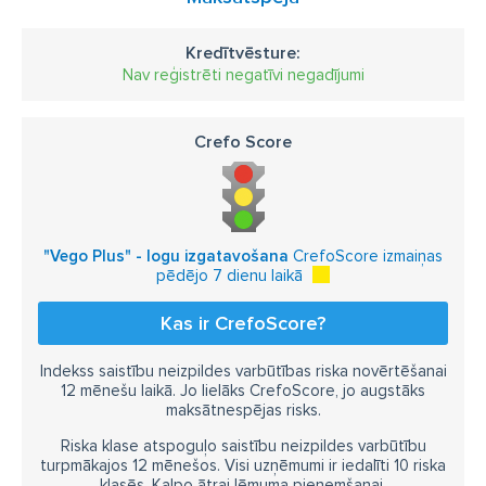
Kredītvēsture:
Nav reģistrēti negatīvi negadījumi
Crefo Score
"Vego Plus" - logu izgatavošana
CrefoScore izmaiņas
pēdējo 7 dienu laikā
Kas ir CrefoScore?
Indekss saistību neizpildes varbūtības riska novērtēšanai
12 mēnešu laikā. Jo lielāks CrefoScore, jo augstāks
maksātnespējas risks.
Riska klase atspoguļo saistību neizpildes varbūtību
turpmākajos 12 mēnešos. Visi uzņēmumi ir iedalīti 10 riska
klasēs. Kalpo ātrai lēmuma pieņemšanai.