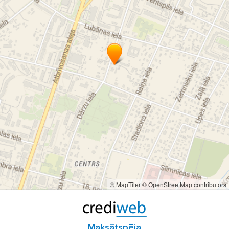
© MapTiler
© OpenStreetMap contributors
Maksātspēja