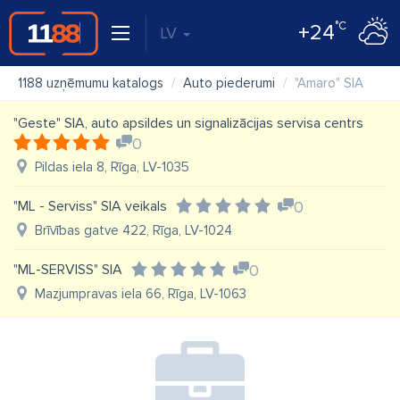
°C
+24
LV
1188 uzņēmumu katalogs
Auto piederumi
"Amaro" SIA
"Geste" SIA, auto apsildes un signalizācijas servisa centrs
0
Pildas iela 8, Rīga, LV-1035
"ML - Serviss" SIA veikals
0
Brīvības gatve 422, Rīga, LV-1024
"ML-SERVISS" SIA
0
Mazjumpravas iela 66, Rīga, LV-1063