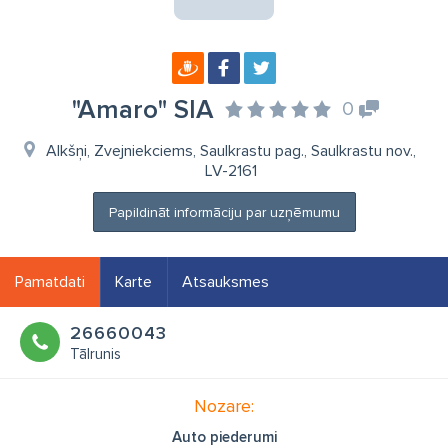
"Amaro" SIA
0
Alkšņi, Zvejniekciems, Saulkrastu pag., Saulkrastu nov.,
LV-2161
Papildināt informāciju par uzņēmumu
Pamatdati
Karte
Atsauksmes
26660043
Tālrunis
Nozare:
Auto piederumi