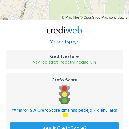
© MapTiler
© OpenStreetMap contributors
Maksātspēja
Kredītvēsture:
Nav reģistrēti negatīvi negadījumi
Crefo Score
"Amaro" SIA
CrefoScore izmaiņas pēdējo 7 dienu laikā
Kas ir CrefoScore?