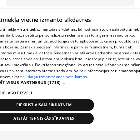
 tīmekļa vietne izmanto sīkdatnes
 tīmekļa vietnē tiek izmantotas sīkdatnes, lai nodrošinātu un uzlabotu tīmek
nes darbību., nosūtītu personalizētu reklāmu un satura ģenerēšanai, veiktu
āmas un satura mērījumus, auditorijas datu apkopošanu, kā arī produktu izst
zlabošanu. Zemāk sniedzam informāciju par visām sīkdatnēm, kuras tiek
ntotas mūsu tīmekļa vietnēs. Sīkdatnes var atšķirties atkarībā no apmeklētā
rneta vietnes sadaļas. Lietotājam jebkurā brīdī ir iespēja piekrist, atteikties va
īt savu piekrišanu. Piekrišanas sniegšana, kā arī tās atsaukšana vai mainīša
ecas uz visām interneta vietnes sadaļām. Vairāk informācijas par izmantotaj
atnēm skatīt
sīkdatņu izmantošanas noteikumos.
ĪT VISUS PARTNERUS
(1718) →
PIELĀGOT IZVĒLI
PIEKRIST VISĀM SĪKDATNĒM
ATSTĀT TEHNISKĀS SĪKDATNES
TEHNISKĀS/OBLIGĀTĀS
STATISTIKAS
MĒRĶĒŠANA