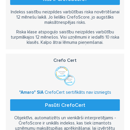
Indekss saistību neizpildes varbūtības riska novērtēšanai
12 mēnešu laikā. Jo lielāks CrefoScore, jo augstāks
maksātnespējas risks.
Riska klase atspoguļo saistību neizpildes varbūtību
turpmākajos 12 mēnešos. Visi uzņēmumi ir iedalīti 10 riska
klasēs. Kalpo ātrai lēmuma pieņemšanai.
Crefo Cert
"Amaro" SIA
CrefoCert sertifikāts nav izsniegts
Pasūti CrefoCert
Objektīvs, automatizēts un vienkārši interpretējams -
CrefoScore ir unikāls indekss, kas tiek izmantots
uzņēmumu maksātspējas aprēķināšanai, lai izvērtētu