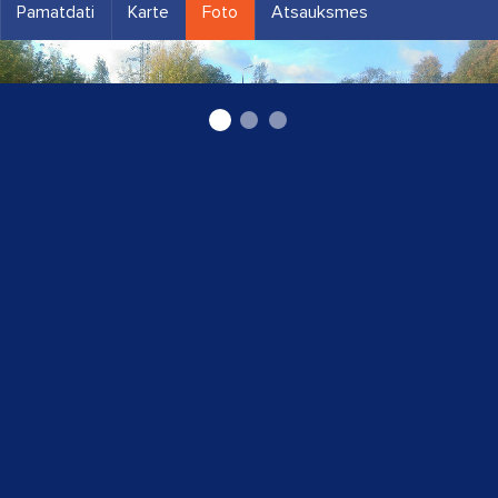
Pamatdati
Karte
Foto
Atsauksmes
Auto evakuators Mežaparkā