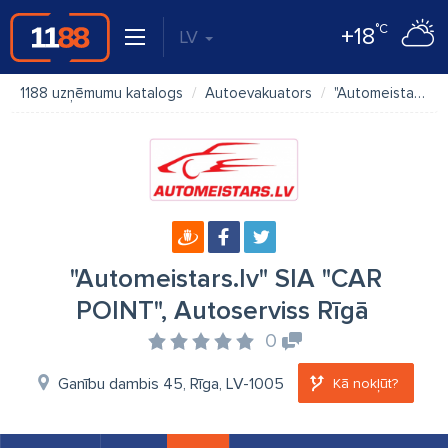
°C
+18
LV
1188 uzņēmumu katalogs
Autoevakuators
"Automeistars.lv" SIA "CAR POINT", Autoserviss Rīgā
"Automeistars.lv" SIA "CAR
POINT", Autoserviss Rīgā
0
Ganību dambis 45, Rīga, LV-1005
Kā nokļūt?