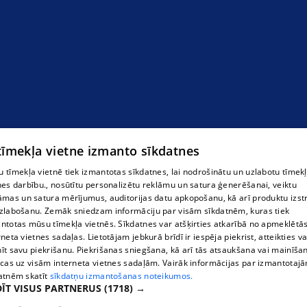
 tīmekļa vietne izmanto sīkdatnes
 tīmekļa vietnē tiek izmantotas sīkdatnes, lai nodrošinātu un uzlabotu tīmek
nes darbību., nosūtītu personalizētu reklāmu un satura ģenerēšanai, veiktu
āmas un satura mērījumus, auditorijas datu apkopošanu, kā arī produktu izst
zlabošanu. Zemāk sniedzam informāciju par visām sīkdatnēm, kuras tiek
ntotas mūsu tīmekļa vietnēs. Sīkdatnes var atšķirties atkarībā no apmeklētā
rneta vietnes sadaļas. Lietotājam jebkurā brīdī ir iespēja piekrist, atteikties va
īt savu piekrišanu. Piekrišanas sniegšana, kā arī tās atsaukšana vai mainīša
ecas uz visām interneta vietnes sadaļām. Vairāk informācijas par izmantotaj
atnēm skatīt
sīkdatņu izmantošanas noteikumos.
ĪT VISUS PARTNERUS
(1718) →