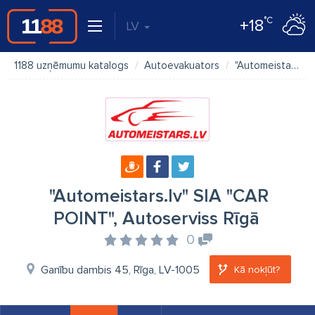
°C
+18
LV
1188 uzņēmumu katalogs
Autoevakuators
"Automeistars.lv" SIA "CAR POINT", Autoserviss Rīgā
"Automeistars.lv" SIA "CAR
POINT", Autoserviss Rīgā
0
Ganību dambis 45, Rīga, LV-1005
Kā nokļūt?