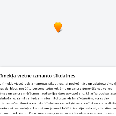
 tīmekļa vietne izmanto sīkdatnes
 tīmekļa vietnē tiek izmantotas sīkdatnes, lai nodrošinātu un uzlabotu tīmek
nes darbību., nosūtītu personalizētu reklāmu un satura ģenerēšanai, veiktu
āmas un satura mērījumus, auditorijas datu apkopošanu, kā arī produktu izst
zlabošanu. Zemāk sniedzam informāciju par visām sīkdatnēm, kuras tiek
ntotas mūsu tīmekļa vietnēs. Sīkdatnes var atšķirties atkarībā no apmeklētā
rneta vietnes sadaļas. Lietotājam jebkurā brīdī ir iespēja piekrist, atteikties va
īt savu piekrišanu. Piekrišanas sniegšana, kā arī tās atsaukšana vai mainīša