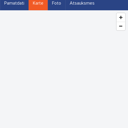
Pamatdati
Karte
Foto
Atsauksmes