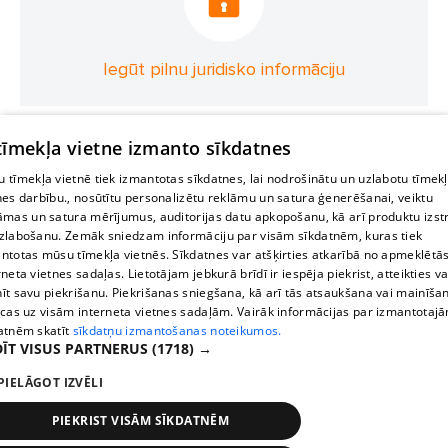
Iegūt pilnu juridisko informāciju
 tīmekļa vietne izmanto sīkdatnes
 tīmekļa vietnē tiek izmantotas sīkdatnes, lai nodrošinātu un uzlabotu tīmek
nes darbību., nosūtītu personalizētu reklāmu un satura ģenerēšanai, veiktu
āmas un satura mērījumus, auditorijas datu apkopošanu, kā arī produktu izst
zlabošanu. Zemāk sniedzam informāciju par visām sīkdatnēm, kuras tiek
ntotas mūsu tīmekļa vietnēs. Sīkdatnes var atšķirties atkarībā no apmeklētā
rneta vietnes sadaļas. Lietotājam jebkurā brīdī ir iespēja piekrist, atteikties va
īt savu piekrišanu. Piekrišanas sniegšana, kā arī tās atsaukšana vai mainīša
ecas uz visām interneta vietnes sadaļām. Vairāk informācijas par izmantotaj
atnēm skatīt
sīkdatņu izmantošanas noteikumos.
ĪT VISUS PARTNERUS
(1718) →
PIELĀGOT IZVĒLI
PIEKRIST VISĀM SĪKDATNĒM