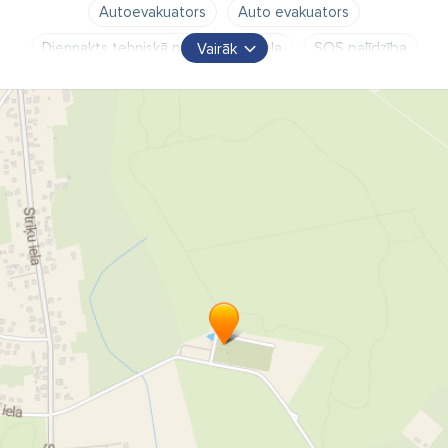
Autoevakuators
Auto evakuators
Diennakts tehniskā palīdzība uz ceļa
SOS palīdzība
Vairāk
Auto sos
Tehniskā palīdzība uz ceļa
Autoevakuatora pakalpojumi
Diennakts autoevakuators
Evakuatora pakalpojumi
Evakuators
Autoevakuācija Saldū
Autoevakuācija Brocēnos
Autoevakuācija Remtē
Autoevakuācija Vārmē
Autoevakuācija Blīdenē
Autoevakuācija Aucē
Autoevakuācija Jaunpilī
Autoevakuācija Ezerē
evakuators Kuldīgā
evakuators Dobelē
evakuators Skrundā