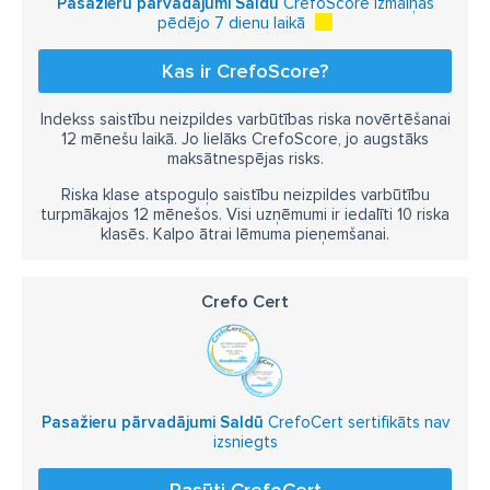
Pasažieru pārvadājumi Saldū
CrefoScore izmaiņas
pēdējo 7 dienu laikā
Kas ir CrefoScore?
Indekss saistību neizpildes varbūtības riska novērtēšanai
12 mēnešu laikā. Jo lielāks CrefoScore, jo augstāks
maksātnespējas risks.
Riska klase atspoguļo saistību neizpildes varbūtību
turpmākajos 12 mēnešos. Visi uzņēmumi ir iedalīti 10 riska
klasēs. Kalpo ātrai lēmuma pieņemšanai.
Crefo Cert
Pasažieru pārvadājumi Saldū
CrefoCert sertifikāts nav
izsniegts
Pasūti CrefoCert