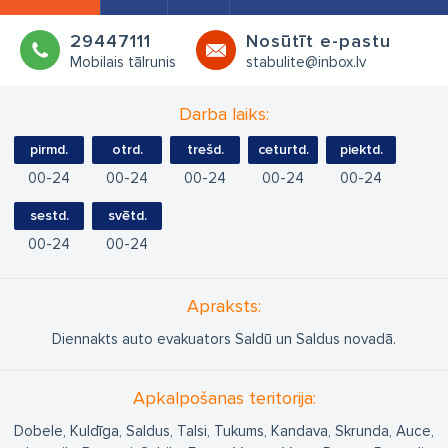
29447111
Nosūtīt e-pastu
Mobilais tālrunis
stabulite@inbox.lv
Darba laiks:
pirmd.
otrd.
trešd.
ceturtd.
piektd.
00
24
00
24
00
24
00
24
00
24
sestd.
svētd.
00
24
00
24
Apraksts:
Diennakts auto evakuators Saldū un Saldus novadā.
Apkalpošanas teritorija:
Dobele, Kuldīga, Saldus, Talsi, Tukums, Kandava, Skrunda, Auce,