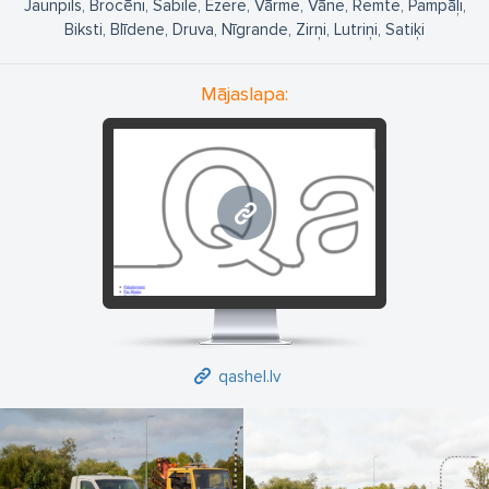
Jaunpils, Brocēni, Sabile, Ezere, Vārme, Vāne, Remte, Pampāļi,
Biksti, Blīdene, Druva, Nīgrande, Zirņi, Lutriņi, Satiķi
Mājaslapa:
qashel.lv
qashel.lv