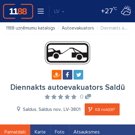
°C
+27
LV
1188 uzņēmumu katalogs
Autoevakuators
Diennakts autoevakuators Saldū
Diennakts autoevakuators Saldū
0
Saldus, Saldus nov., LV-3801
Kā nokļūt?
Pamatdati
Karte
Foto
Atsauksmes