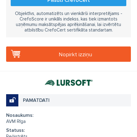
Objektīvs, automatizēts un vienkārši interpretējams -
CrefoScore ir unikāls indekss, kas tiek izmantots
uzņēmumu maksātspējas aprēķināšanai, lai izvērtētu
atbilstību CrefoCert sertifikāta standartam.
Nopirkt izziņu
PAMATDATI
Nosaukums:
AVM Rīga
Statuss:
Reģistrēts