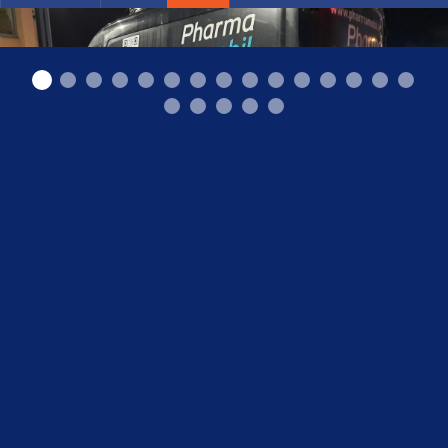
Māra autoevakuators Ogrē