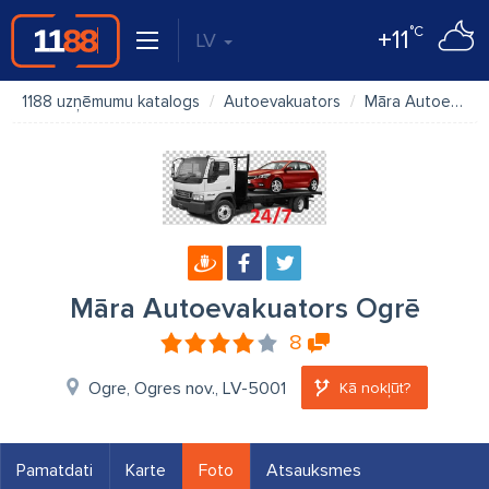
°C
+11
LV
1188 uzņēmumu katalogs
Autoevakuators
Māra Autoevakuators Ogrē
Māra Autoevakuators Ogrē
8
Ogre, Ogres nov., LV-5001
Kā nokļūt?
Pamatdati
Karte
Foto
Atsauksmes