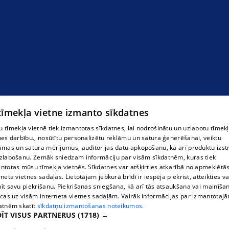
 tīmekļa vietne izmanto sīkdatnes
 tīmekļa vietnē tiek izmantotas sīkdatnes, lai nodrošinātu un uzlabotu tīmek
nes darbību., nosūtītu personalizētu reklāmu un satura ģenerēšanai, veiktu
āmas un satura mērījumus, auditorijas datu apkopošanu, kā arī produktu izst
zlabošanu. Zemāk sniedzam informāciju par visām sīkdatnēm, kuras tiek
ntotas mūsu tīmekļa vietnēs. Sīkdatnes var atšķirties atkarībā no apmeklētā
rneta vietnes sadaļas. Lietotājam jebkurā brīdī ir iespēja piekrist, atteikties va
īt savu piekrišanu. Piekrišanas sniegšana, kā arī tās atsaukšana vai mainīša
ecas uz visām interneta vietnes sadaļām. Vairāk informācijas par izmantotaj
atnēm skatīt
sīkdatņu izmantošanas noteikumos.
ĪT VISUS PARTNERUS
(1718) →