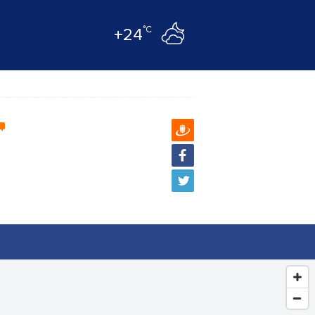
°C
+24