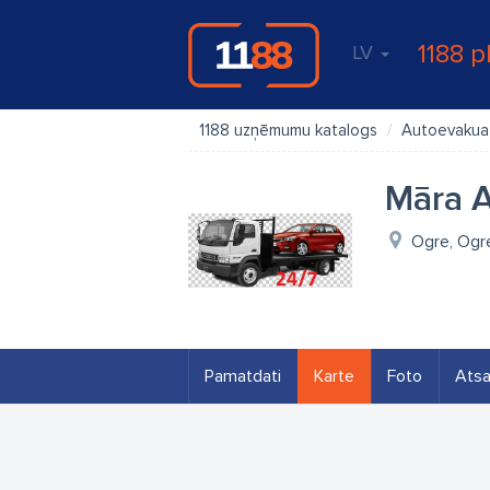
1188 p
LV
1188 uzņēmumu katalogs
Autoevakua
Māra 
Ogre, Ogr
Pamatdati
Karte
Foto
Ats