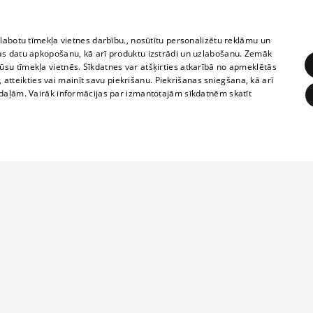
zlabotu tīmekļa vietnes darbību., nosūtītu personalizētu reklāmu un
as datu apkopošanu, kā arī produktu izstrādi un uzlabošanu. Zemāk
su tīmekļa vietnēs. Sīkdatnes var atšķirties atkarībā no apmeklētās
, atteikties vai mainīt savu piekrišanu. Piekrišanas sniegšana, kā arī
adaļām. Vairāk informācijas par izmantotajām sīkdatnēm skatīt
ĒRĶĒŠANA
FUNKCIONĀLĀS
NEKLASIFICĒTĀS
1188 datu bāze
obligātās
Statistikas
Mērķēšana
Funkcionālās
Neklasificētās
informācijas, v
izplatīšana jebk
eklēt un pārlūkot tīmekļa vietni un izmantot tās piedāvātās iespējas. Bez šīm sīkdatnēm 
aizliegta leju
mi
Kinoteātros
1188 web lapā 
, vilcieni,
TV programma
kategoriski ai
ksts
tiskie reisi
atļaujas.
Līguma noteikumi