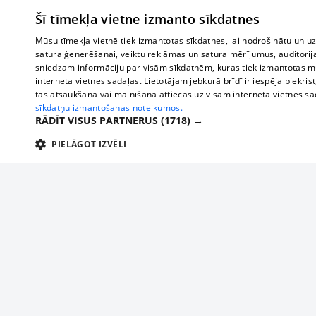
Šī tīmekļa vietne izmanto sīkdatnes
Mūsu tīmekļa vietnē tiek izmantotas sīkdatnes, lai nodrošinātu un u
satura ģenerēšanai, veiktu reklāmas un satura mērījumus, auditorij
sniedzam informāciju par visām sīkdatnēm, kuras tiek izmantotas mū
interneta vietnes sadaļas. Lietotājam jebkurā brīdī ir iespēja piekrist
tās atsaukšana vai mainīšana attiecas uz visām interneta vietnes s
sīkdatņu izmantošanas noteikumos.
RĀDĪT VISUS PARTNERUS
(1718) →
PIELĀGOT IZVĒLI
TEHNISKĀS/OBLIGĀTĀS
STATISTIKAS
M
Tehniskās/
Tehniskās/obligātās sīkdatnes nepieciešamas, lai lietotājs varētu brīvi apm
lietotājam nepieciešamo informāciju.
Par mums
Uzņēmu
Nodrošinātājs
/
Darbības
Reklāma
Autobusi
Nosaukums
Apra
Domēns
ilgums
starptau
Biznesa klientiem