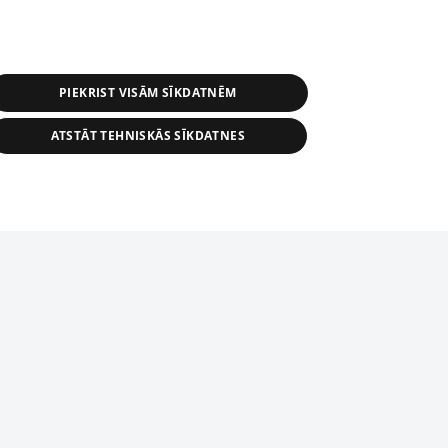
PIEKRIST VISĀM SĪKDATNĒM
ATSTĀT TEHNISKĀS SĪKDATNES
s, tās daļas vai datu bāzē iekļautās
ai informācijas daļas pavairošana vai
ādā formā stingri aizliegta. Tāpat arī ir
tīmekļa vietne nevarēs pilnvērtīgi darboties un sniegt
pielāde automātiskā režīmā. Jebkura
publicētā materiāla pārpublicēšana ir
zliegta bez 1188 web lapas redakcijas