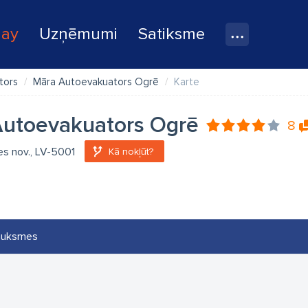
lay
Uzņēmumi
Satiksme
tors
Māra Autoevakuators Ogrē
Karte
Autoevakuators Ogrē
8
es nov., LV-5001
Kā nokļūt?
auksmes