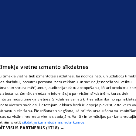
 tīmekļa vietne izmanto sīkdatnes
 tīmekļa vietnē tiek izmantotas sīkdatnes, lai nodrošinātu un uzlabotu tīmek
nes darbību., nosūtītu personalizētu reklāmu un satura ģenerēšanai, veiktu
āmas un satura mērījumus, auditorijas datu apkopošanu, kā arī produktu izst
zlabošanu. Zemāk sniedzam informāciju par visām sīkdatnēm, kuras tiek
ntotas mūsu tīmekļa vietnēs. Sīkdatnes var atšķirties atkarībā no apmeklētā
rneta vietnes sadaļas. Lietotājam jebkurā brīdī ir iespēja piekrist, atteikties va
īt savu piekrišanu. Piekrišanas sniegšana, kā arī tās atsaukšana vai mainīša
ecas uz visām interneta vietnes sadaļām. Vairāk informācijas par izmantotaj
atnēm skatīt
sīkdatņu izmantošanas noteikumos.
ĪT VISUS PARTNERUS
(1718) →