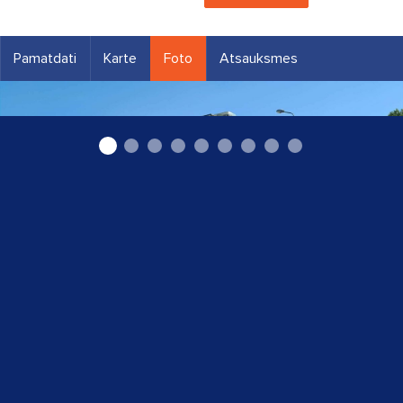
Pamatdati
Karte
Foto
Atsauksmes
autoevakuators Rīgā