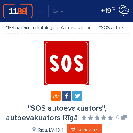
°C
+19
LV
1188 uzņēmumu katalogs
Autoevakuators
''SOS autoevakuators'', autoevakuators Rīgā
''SOS autoevakuators'',
autoevakuators Rīgā
0
Rīga, LV-1011
Kā nokļūt?