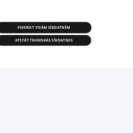
PIEKRIST VISĀM SĪKDATNĒM
ATSTĀT TEHNISKĀS SĪKDATNES
s, tās daļas vai datu bāzē iekļautās
ai informācijas daļas pavairošana vai
ādā formā stingri aizliegta. Tāpat arī ir
tīmekļa vietne nevarēs pilnvērtīgi darboties un sniegt
pielāde automātiskā režīmā. Jebkura
publicētā materiāla pārpublicēšana ir
zliegta bez 1188 web lapas redakcijas