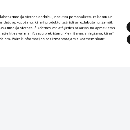
zlabotu tīmekļa vietnes darbību., nosūtītu personalizētu reklāmu un
as datu apkopošanu, kā arī produktu izstrādi un uzlabošanu. Zemāk
su tīmekļa vietnēs. Sīkdatnes var atšķirties atkarībā no apmeklētās
, atteikties vai mainīt savu piekrišanu. Piekrišanas sniegšana, kā arī
adaļām. Vairāk informācijas par izmantotajām sīkdatnēm skatīt
ĒRĶĒŠANA
FUNKCIONĀLĀS
NEKLASIFICĒTĀS
1188 datu bāze
obligātās
Statistikas
Mērķēšana
Funkcionālās
Neklasificētās
informācijas, v
izplatīšana jebk
eklēt un pārlūkot tīmekļa vietni un izmantot tās piedāvātās iespējas. Bez šīm sīkdatnēm 
aizliegta leju
mi
Kinoteātros
1188 web lapā 
, vilcieni,
TV programma
kategoriski ai
ksts
tiskie reisi
atļaujas.
Līguma noteikumi