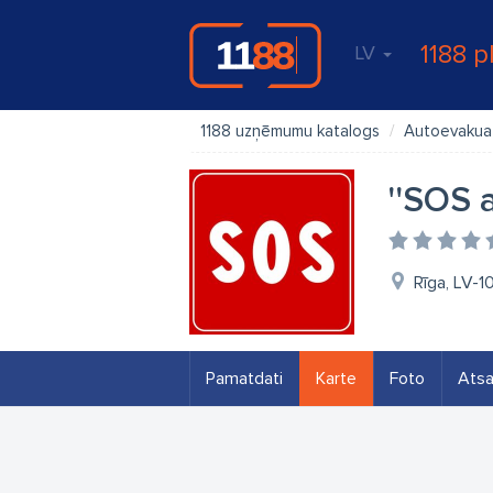
1188 p
LV
1188 uzņēmumu katalogs
Autoevakua
''SOS 
Rīga, LV-10
Pamatdati
Karte
Foto
Ats