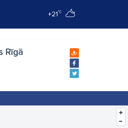
°C
+21
s Rīgā