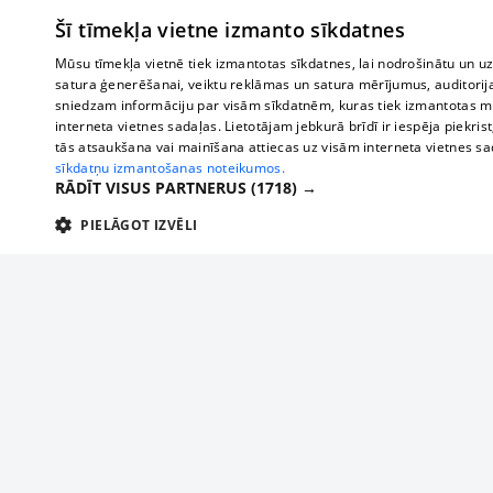
Šī tīmekļa vietne izmanto sīkdatnes
Mūsu tīmekļa vietnē tiek izmantotas sīkdatnes, lai nodrošinātu un u
satura ģenerēšanai, veiktu reklāmas un satura mērījumus, auditorij
sniedzam informāciju par visām sīkdatnēm, kuras tiek izmantotas mū
interneta vietnes sadaļas. Lietotājam jebkurā brīdī ir iespēja piekrist
tās atsaukšana vai mainīšana attiecas uz visām interneta vietnes s
sīkdatņu izmantošanas noteikumos.
RĀDĪT VISUS PARTNERUS
(1718) →
PIELĀGOT IZVĒLI
TEHNISKĀS/OBLIGĀTĀS
STATISTIKAS
M
Tehniskās/
Tehniskās/obligātās sīkdatnes nepieciešamas, lai lietotājs varētu brīvi apm
lietotājam nepieciešamo informāciju.
Par mums
Uzņēmu
Nodrošinātājs
/
Darbības
Reklāma
Autobusi
Nosaukums
Apra
Domēns
ilgums
starptau
Biznesa klientiem