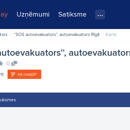
lay
Uzņēmumi
Satiksme
tors
''SOS autoevakuators'', autoevakuators Rīgā
Karte
autoevakuators'', autoevakuator
0
11
Kā nokļūt?
auksmes