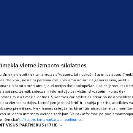
signalizācijas sistēmu centrs
 tīmekļa vietne izmanto sīkdatnes
 tīmekļa vietnē tiek izmantotas sīkdatnes, lai nodrošinātu un uzlabotu tīmek
nes darbību., nosūtītu personalizētu reklāmu un satura ģenerēšanai, veiktu
āmas un satura mērījumus, auditorijas datu apkopošanu, kā arī produktu izst
zlabošanu. Zemāk sniedzam informāciju par visām sīkdatnēm, kuras tiek
ntotas mūsu tīmekļa vietnēs. Sīkdatnes var atšķirties atkarībā no apmeklētā
rneta vietnes sadaļas. Lietotājam jebkurā brīdī ir iespēja piekrist, atteikties va
īt savu piekrišanu. Piekrišanas sniegšana, kā arī tās atsaukšana vai mainīša
ecas uz visām interneta vietnes sadaļām. Vairāk informācijas par izmantotaj
atnēm skatīt
sīkdatņu izmantošanas noteikumos.
ĪT VISUS PARTNERUS
(1718) →