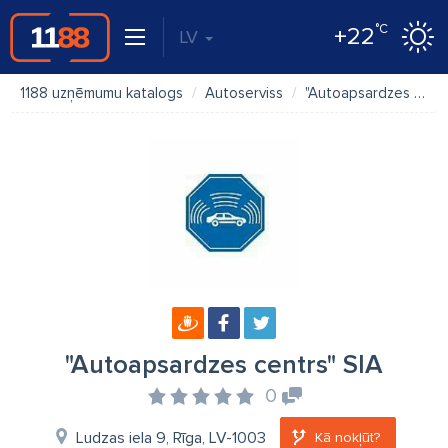
°C
+22
LV
1188 uzņēmumu katalogs
Autoserviss
"Autoapsardzes centrs" SIA
"Autoapsardzes centrs" SIA
0
Ludzas iela 9, Rīga, LV-1003
Kā nokļūt?