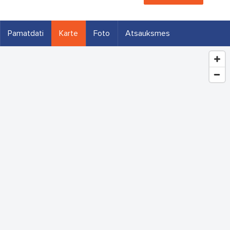
Pamatdati
Karte
Foto
Atsauksmes