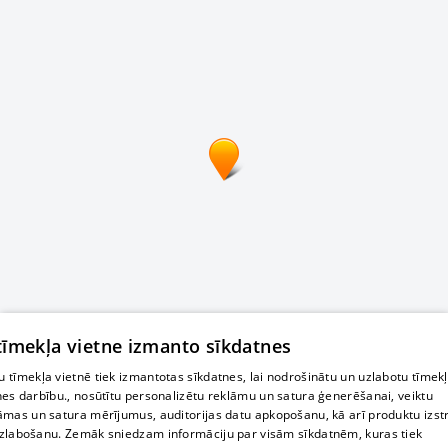
 tīmekļa vietne izmanto sīkdatnes
 tīmekļa vietnē tiek izmantotas sīkdatnes, lai nodrošinātu un uzlabotu tīmek
nes darbību., nosūtītu personalizētu reklāmu un satura ģenerēšanai, veiktu
āmas un satura mērījumus, auditorijas datu apkopošanu, kā arī produktu izst
zlabošanu. Zemāk sniedzam informāciju par visām sīkdatnēm, kuras tiek