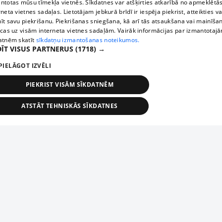
ntotas mūsu tīmekļa vietnēs. Sīkdatnes var atšķirties atkarībā no apmeklētā
rneta vietnes sadaļas. Lietotājam jebkurā brīdī ir iespēja piekrist, atteikties va
īt savu piekrišanu. Piekrišanas sniegšana, kā arī tās atsaukšana vai mainīša
ecas uz visām interneta vietnes sadaļām. Vairāk informācijas par izmantotaj
atnēm skatīt
sīkdatņu izmantošanas noteikumos.
ĪT VISUS PARTNERUS
(1718) →
PIELĀGOT IZVĒLI
PIEKRIST VISĀM SĪKDATNĒM
ATSTĀT TEHNISKĀS SĪKDATNES
TEHNISKĀS/OBLIGĀTĀS
STATISTIKAS
MĒRĶĒŠANA
FUNKCIONĀLĀS
NEKLASIFICĒTĀS
ehniskās/obligātās
Statistikas
Mērķēšana
Funkcionālās
Neklasificēt
niskās/obligātās sīkdatnes nepieciešamas, lai lietotājs varētu brīvi apmeklēt un pārlūk
Piesaki savu uzņēmumu
ekļa vietni un izmantot tās piedāvātās iespējas. Bez šīm sīkdatnēm tīmekļa vietne neva