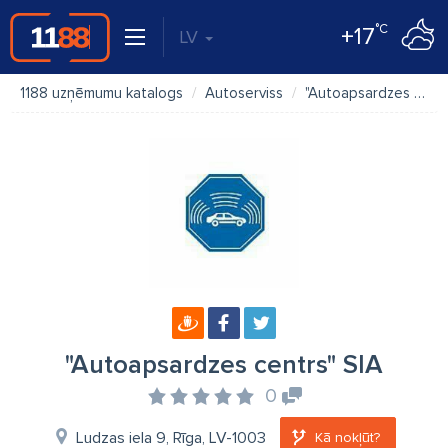
°C
+17
LV
1188 uzņēmumu katalogs
Autoserviss
"Autoapsardzes centrs" SIA
"Autoapsardzes centrs" SIA
0
Ludzas iela 9, Rīga, LV-1003
Kā nokļūt?