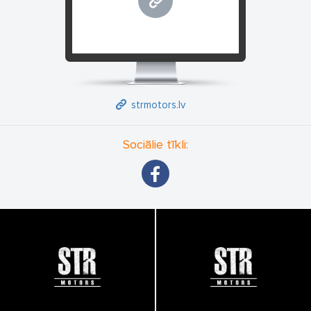
strmotors.lv
strmotors.lv
Sociālie tīkli: