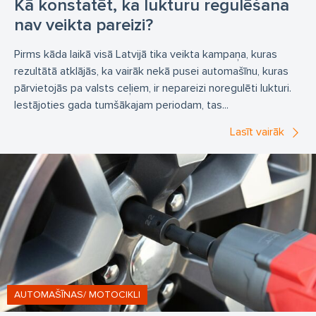
Kā konstatēt, ka lukturu regulēšana
nav veikta pareizi?
Pirms kāda laikā visā Latvijā tika veikta kampaņa, kuras
rezultātā atklājās, ka vairāk nekā pusei automašīnu, kuras
pārvietojās pa valsts ceļiem, ir nepareizi noregulēti lukturi.
Iestājoties gada tumšākajam periodam, tas...
Lasīt vairāk
AUTOMAŠĪNAS/ MOTOCIKLI