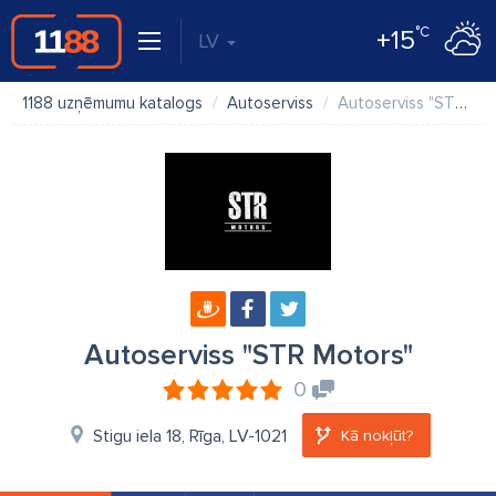
°C
+15
LV
1188 uzņēmumu katalogs
Autoserviss
Autoserviss "STR Motors"
Autoserviss "STR Motors"
0
Stigu iela 18, Rīga, LV-1021
Kā nokļūt?