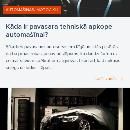
AUTOMAŠĪNAS/ MOTOCIKLI
Kāda ir pavasara tehniskā apkope
automašīnai?
Sākoties pavasarim, autoservisiem Rīgā un citās pilsētās
darba pilnas rokas, jo nav noslēpums, ka daudzi šoferi uz
ceļa ar saviem spēkratiem atgriežas tikai tad, kad nokusis
sniegs un ledus. Tāpat...
Lasīt vairāk