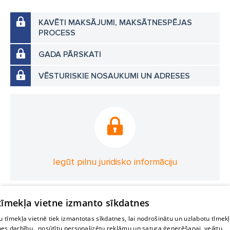
KAVĒTI MAKSĀJUMI, MAKSĀTNESPĒJAS
PROCESS
GADA PĀRSKATI
VĒSTURISKIE NOSAUKUMI UN ADRESES
Iegūt pilnu juridisko informāciju
 tīmekļa vietne izmanto sīkdatnes
 tīmekļa vietnē tiek izmantotas sīkdatnes, lai nodrošinātu un uzlabotu tīmek
nes darbību., nosūtītu personalizētu reklāmu un satura ģenerēšanai, veiktu