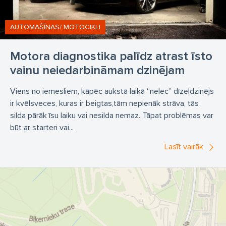
AUTOMAŠĪNAS/ MOTOCIKLI
Motora diagnostika palīdz atrast īsto
vainu neiedarbināmam dzinējam
Viens no iemesliem, kāpēc aukstā laikā “nelec” dīzeļdzinējs
ir kvēlsveces, kuras ir beigtas,tām nepienāk strāva, tās
silda pārāk īsu laiku vai nesilda nemaz. Tāpat problēmas var
būt ar starteri vai...
Lasīt vairāk