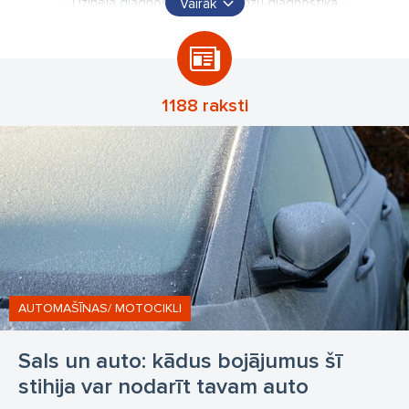
Dzinēja diagnostika
Bremžu diagnostika
Vairāk
Bremžu pārbaude uz stenda
Ritošās daļas diagnostika
Piekares diagnostika
Riepu serviss
Auto serviss Mežciemā
Bremžu sistēmas remonts
1188 raksti
Lukturu regulācija
Auto lampu regulācija
Automašīnas tehniskā apkope
Akumulatoru pārbaude
Automašīnu lādēšanas pārbaude
Riepu maiņa
Riepu balansēšana
Riepu montāža
Riepu remonts
riepu serviss Rīgā
riepu remonts Rīgā
riepu maiņa Mežciemā
auto remonts
AUTOMAŠĪNAS/ MOTOCIKLI
Sals un auto: kādus bojājumus šī
stihija var nodarīt tavam auto