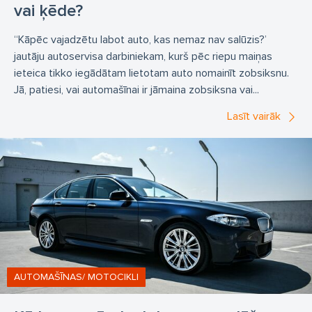
vai ķēde?
“Kāpēc vajadzētu labot auto, kas nemaz nav salūzis?’
jautāju autoservisa darbiniekam, kurš pēc riepu maiņas
ieteica tikko iegādātam lietotam auto nomainīt zobsiksnu.
Jā, patiesi, vai automašīnai ir jāmaina zobsiksna vai...
Lasīt vairāk
AUTOMAŠĪNAS/ MOTOCIKLI