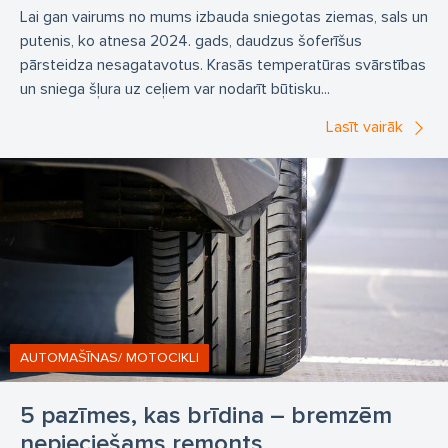
Lai gan vairums no mums izbauda sniegotas ziemas, sals un
putenis, ko atnesa 2024. gads, daudzus šoferīšus
pārsteidza nesagatavotus. Krasās temperatūras svārstības
un sniega šļura uz ceļiem var nodarīt būtisku...
Lasīt vairāk
AUTOMAŠĪNAS/ MOTOCIKLI
5 pazīmes, kas brīdina – bremzēm
nepieciešams remonts