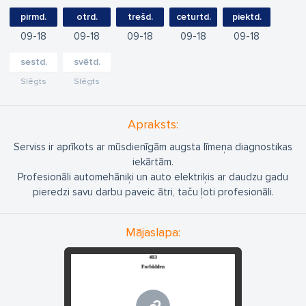
pirmd.
otrd.
trešd.
ceturtd.
piektd.
09
18
09
18
09
18
09
18
09
18
sestd.
svētd.
Slēgts
Slēgts
Apraksts:
Serviss ir aprīkots ar mūsdienīgām augsta līmeņa diagnostikas
iekārtām.
Profesionāli automehāniķi un auto elektriķis ar daudzu gadu
pieredzi savu darbu paveic ātri, taču ļoti profesionāli.
Mājaslapa: