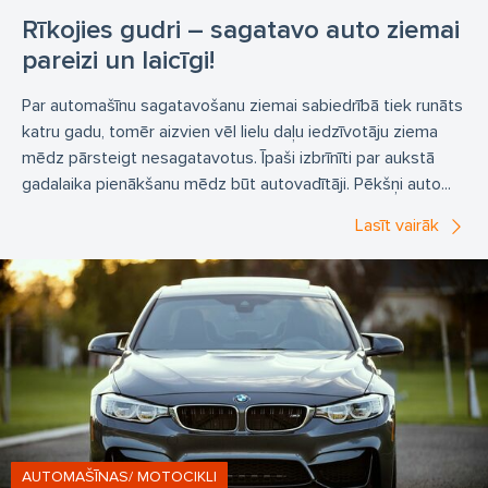
Rīkojies gudri – sagatavo auto ziemai
pareizi un laicīgi!
Par automašīnu sagatavošanu ziemai sabiedrībā tiek runāts
katru gadu, tomēr aizvien vēl lielu daļu iedzīvotāju ziema
mēdz pārsteigt nesagatavotus. Īpaši izbrīnīti par aukstā
gadalaika pienākšanu mēdz būt autovadītāji. Pēkšņi auto...
Lasīt vairāk
AUTOMAŠĪNAS/ MOTOCIKLI