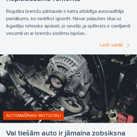
Regulāra bremžu pārbaude ir katra atbildīga autovadītāja
pienākums, ko nedrīkst ignorēt. Nevar paļauties tikai uz
ikgadējo tehnisko apskati, jo sevišķi, ja spēkrats ir cienījamā
vecumā un ar bremžu sistēmu bijušas...
Lasīt vairāk
AUTOMAŠĪNAS/ MOTOCIKLI
Vai tiešām auto ir jāmaina zobsiksna