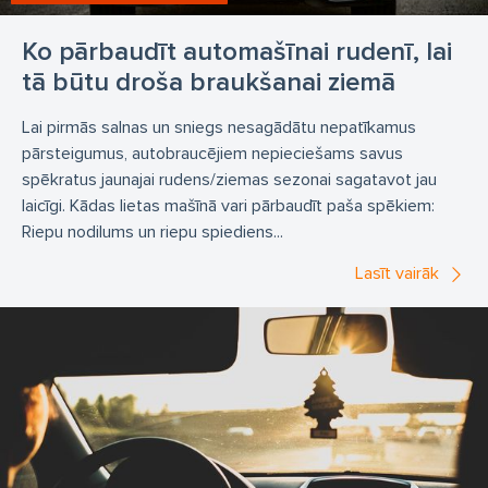
Ko pārbaudīt automašīnai rudenī, lai
tā būtu droša braukšanai ziemā
Lai pirmās salnas un sniegs nesagādātu nepatīkamus
pārsteigumus, autobraucējiem nepieciešams savus
spēkratus jaunajai rudens/ziemas sezonai sagatavot jau
laicīgi. Kādas lietas mašīnā vari pārbaudīt paša spēkiem:
Riepu nodilums un riepu spiediens...
Lasīt vairāk