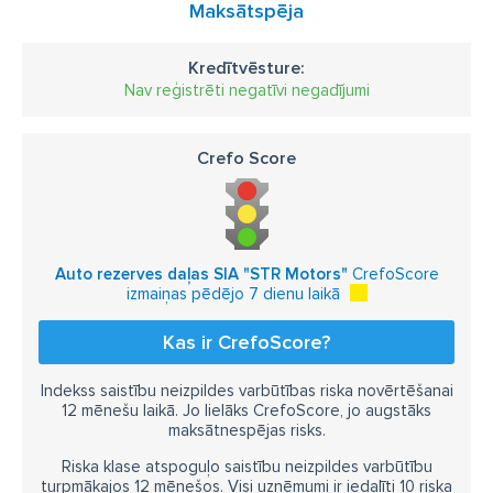
Maksātspēja
Kredītvēsture:
Nav reģistrēti negatīvi negadījumi
Crefo Score
Auto rezerves daļas SIA "STR Motors"
CrefoScore
izmaiņas pēdējo 7 dienu laikā
Kas ir CrefoScore?
Indekss saistību neizpildes varbūtības riska novērtēšanai
12 mēnešu laikā. Jo lielāks CrefoScore, jo augstāks
maksātnespējas risks.
Riska klase atspoguļo saistību neizpildes varbūtību
turpmākajos 12 mēnešos. Visi uzņēmumi ir iedalīti 10 riska