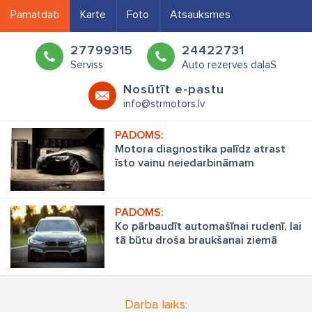
Pamatdati
Karte
Foto
Atsauksmes
27799315
24422731
Serviss
Auto rezerves daļaS
Nosūtīt e-pastu
info@strmotors.lv
Motora diagnostika palīdz atrast
īsto vainu neiedarbināmam
dzinējam
Ko pārbaudīt automašīnai rudenī, lai
tā būtu droša braukšanai ziemā
Darba laiks: