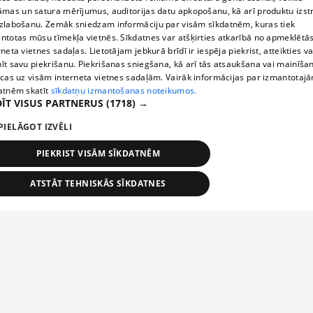
āmas un satura mērījumus, auditorijas datu apkopošanu, kā arī produktu izst
zlabošanu. Zemāk sniedzam informāciju par visām sīkdatnēm, kuras tiek
ntotas mūsu tīmekļa vietnēs. Sīkdatnes var atšķirties atkarībā no apmeklētā
rneta vietnes sadaļas. Lietotājam jebkurā brīdī ir iespēja piekrist, atteikties va
īt savu piekrišanu. Piekrišanas sniegšana, kā arī tās atsaukšana vai mainīša
ecas uz visām interneta vietnes sadaļām. Vairāk informācijas par izmantotaj
atnēm skatīt
sīkdatņu izmantošanas noteikumos.
ĪT VISUS PARTNERUS
(1718) →
PIELĀGOT IZVĒLI
PIEKRIST VISĀM SĪKDATNĒM
ATSTĀT TEHNISKĀS SĪKDATNES
TEHNISKĀS/OBLIGĀTĀS
STATISTIKAS
MĒRĶĒŠANA
FUNKCIONĀLĀS
NEKLASIFICĒTĀS
ehniskās/obligātās
Statistikas
Mērķēšana
Funkcionālās
Neklasificēt