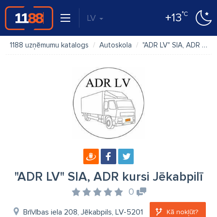
°C
+13
LV
1188 uzņēmumu katalogs
Autoskola
"ADR LV" SIA, ADR kursi Jēkabpilī
"ADR LV" SIA, ADR kursi Jēkabpilī
0
Brīvības iela 208, Jēkabpils, LV-5201
Kā nokļūt?