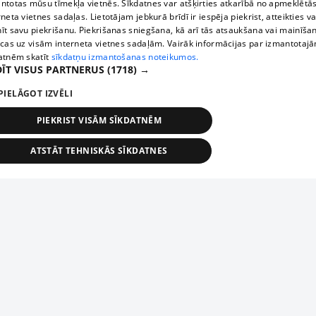
ntotas mūsu tīmekļa vietnēs. Sīkdatnes var atšķirties atkarībā no apmeklētā
rneta vietnes sadaļas. Lietotājam jebkurā brīdī ir iespēja piekrist, atteikties va
īt savu piekrišanu. Piekrišanas sniegšana, kā arī tās atsaukšana vai mainīša
ecas uz visām interneta vietnes sadaļām. Vairāk informācijas par izmantotaj
atnēm skatīt
sīkdatņu izmantošanas noteikumos.
ĪT VISUS PARTNERUS
(1718) →
PIELĀGOT IZVĒLI
PIEKRIST VISĀM SĪKDATNĒM
ATSTĀT TEHNISKĀS SĪKDATNES
TEHNISKĀS/OBLIGĀTĀS
STATISTIKAS
MĒRĶĒŠANA
FUNKCIONĀLĀS
NEKLASIFICĒTĀS
ehniskās/obligātās
Statistikas
Mērķēšana
Funkcionālās
Neklasificēt
niskās/obligātās sīkdatnes nepieciešamas, lai lietotājs varētu brīvi apmeklēt un pārlūk
Piesaki savu uzņēmumu
ekļa vietni un izmantot tās piedāvātās iespējas. Bez šīm sīkdatnēm tīmekļa vietne neva