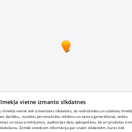
 tīmekļa vietne izmanto sīkdatnes
 tīmekļa vietnē tiek izmantotas sīkdatnes, lai nodrošinātu un uzlabotu tīmek
nes darbību., nosūtītu personalizētu reklāmu un satura ģenerēšanai, veiktu
āmas un satura mērījumus, auditorijas datu apkopošanu, kā arī produktu izst
zlabošanu. Zemāk sniedzam informāciju par visām sīkdatnēm, kuras tiek