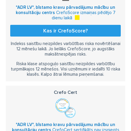
"ADR LV", bīstamo kravu pārvadājumu mācību un
konsultāciju centrs
CrefoScore izmaiņas pēdējo 7
dienu laikā
Kas ir CrefoScore?
Indekss saistību neizpildes varbūtības riska novērtēšanai
12 mēnešu laikā. Jo lielāks CrefoScore, jo augstāks
maksātnespējas risks.
Riska klase atspoguļo saistību neizpildes varbūtību
turpmākajos 12 mēnešos. Visi uzņēmumi ir iedalīti 10 riska
klasēs. Kalpo ātrai lēmuma pieņemšanai.
Crefo Cert
"ADR LV", bīstamo kravu pārvadājumu mācību un
konsultāciju centrs
CrefoCert sertifikāts nav izsniegts