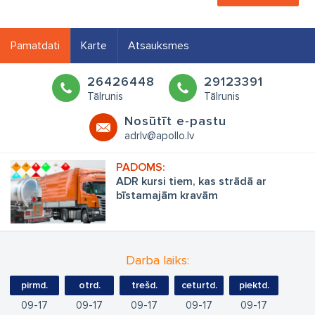
Pamatdati
Karte
Atsauksmes
26426448
29123391
Tālrunis
Tālrunis
Nosūtīt e-pastu
adrlv@apollo.lv
ADR kursi tiem, kas strādā ar
bīstamajām kravām
Darba laiks:
pirmd.
otrd.
trešd.
ceturtd.
piektd.
09
17
09
17
09
17
09
17
09
17