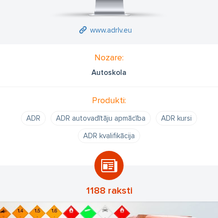
www.adrlv.eu
Nozare:
Autoskola
Produkti:
ADR
ADR autovadītāju apmācība
ADR kursi
ADR kvalifikācija
1188 raksti