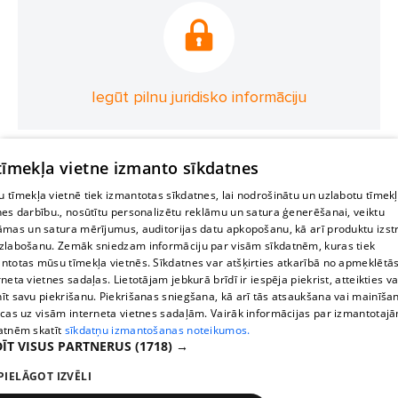
Iegūt pilnu juridisko informāciju
 tīmekļa vietne izmanto sīkdatnes
 tīmekļa vietnē tiek izmantotas sīkdatnes, lai nodrošinātu un uzlabotu tīmek
nes darbību., nosūtītu personalizētu reklāmu un satura ģenerēšanai, veiktu
āmas un satura mērījumus, auditorijas datu apkopošanu, kā arī produktu izst
zlabošanu. Zemāk sniedzam informāciju par visām sīkdatnēm, kuras tiek
ntotas mūsu tīmekļa vietnēs. Sīkdatnes var atšķirties atkarībā no apmeklētā
rneta vietnes sadaļas. Lietotājam jebkurā brīdī ir iespēja piekrist, atteikties va
īt savu piekrišanu. Piekrišanas sniegšana, kā arī tās atsaukšana vai mainīša
ecas uz visām interneta vietnes sadaļām. Vairāk informācijas par izmantotaj
atnēm skatīt
sīkdatņu izmantošanas noteikumos.
ĪT VISUS PARTNERUS
(1718) →
PIELĀGOT IZVĒLI