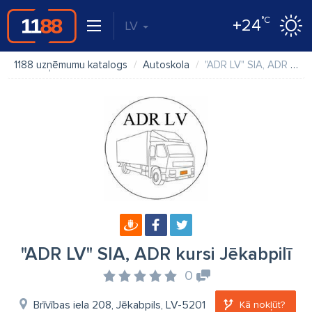
°C
+24
LV
1188 uzņēmumu katalogs
Autoskola
"ADR LV" SIA, ADR kursi Jēkabpilī
"ADR LV" SIA, ADR kursi Jēkabpilī
0
Brīvības iela 208, Jēkabpils, LV-5201
Kā nokļūt?