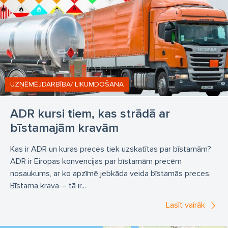
UZŅĒMĒJDARBĪBA/ LIKUMDOŠANA
ADR kursi tiem, kas strādā ar
bīstamajām kravām
Kas ir ADR un kuras preces tiek uzskatītas par bīstamām?
ADR ir Eiropas konvencijas par bīstamām precēm
nosaukums, ar ko apzīmē jebkāda veida bīstamās preces.
Bīstama krava – tā ir...
Lasīt vairāk