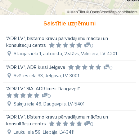
© MapTiler
© OpenStreetMap contributors
Saistītie uzņēmumi
"ADR LV", bīstamo kravu pārvadājumu mācību un
konsultāciju centrs
0
Stacijas iela 1, autoosta, 2.stāvs, Valmiera, LV-4201
"ADR LV", ADR kursi Jelgavā
0
Svētes iela 33, Jelgava, LV-3001
"ADR LV" SIA, ADR kursi Daugavpilī
0
Sakņu iela 46, Daugavpils, LV-5401
"ADR LV", bīstamo kravu pārvadājumu mācību un
konsultāciju centrs
0
Lauku iela 59, Liepāja, LV-3411