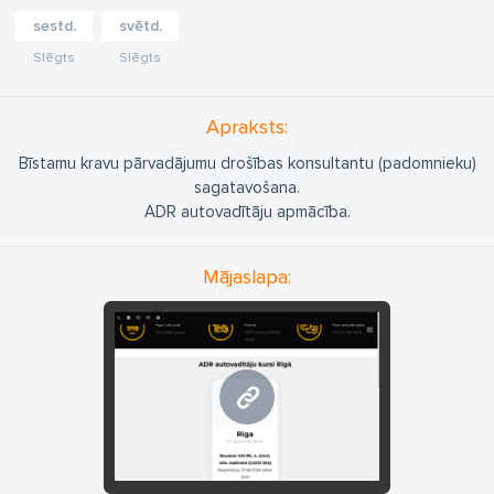
sestd.
svētd.
Slēgts
Slēgts
Apraksts:
Bīstamu kravu pārvadājumu drošības konsultantu (padomnieku)
sagatavošana.
ADR autovadītāju apmācība.
Mājaslapa:
www.adrlv.eu