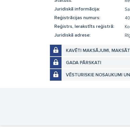
Statuss:
Re
Juridiskā informācija:
Sa
Reģistrācijas numurs:
40
Reģistrs, Ierakstīts reģistrā:
Ko
Juridiskā adrese:
Rī
KAVĒTI MAKSĀJUMI, MAKSĀ
GADA PĀRSKATI
VĒSTURISKIE NOSAUKUMI U