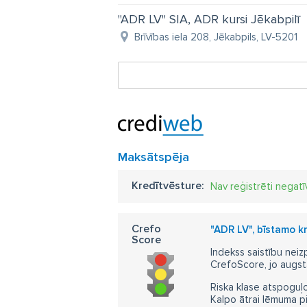
"ADR LV" SIA, ADR kursi Jēkabpilī
Brīvības iela 208, Jēkabpils, LV-5201
Maksātspēja
Kredītvēsture:
Nav reģistrēti negatī
Crefo
"ADR LV", bīstamo k
Score
Indekss saistību neiz
CrefoScore, jo augst
Riska klase atspoguļo
Kalpo ātrai lēmuma p