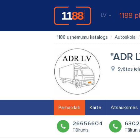
1188 p
LV
1188 uzņēmumu katalogs
Autoskola
"ADR L
Svētes iel
Pamatdati
Karte
Atsauksmes
26656604
6302
Tālrunis
Tālruni