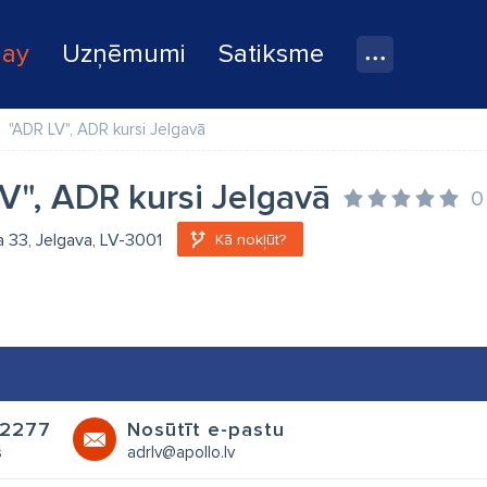
lay
Uzņēmumi
Satiksme
"ADR LV", ADR kursi Jelgavā
V", ADR kursi Jelgavā
0
a 33, Jelgava, LV-3001
Kā nokļūt?
2277
Nosūtīt e-pastu
s
adrlv@apollo.lv