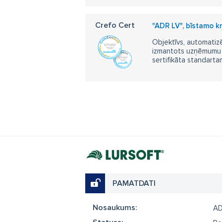
Crefo Cert
"ADR LV", bīstamo k
Objektīvs, automatizē
izmantots uzņēmumu m
sertifikāta standarta
PAMATDATI
Nosaukums:
AD