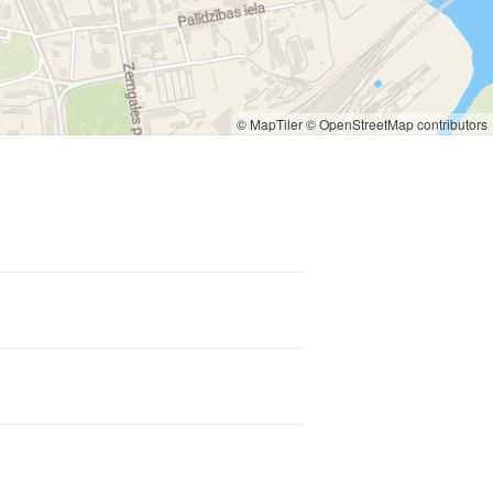
© MapTiler
© OpenStreetMap contributors