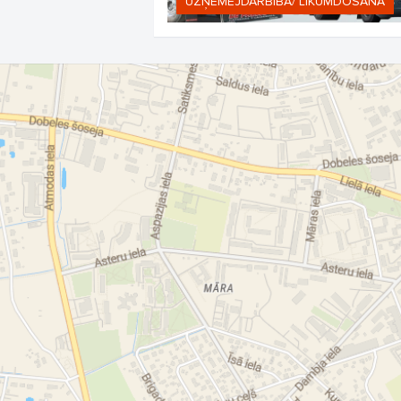
UZŅĒMĒJDARBĪBA/ LIKUMDOŠANA