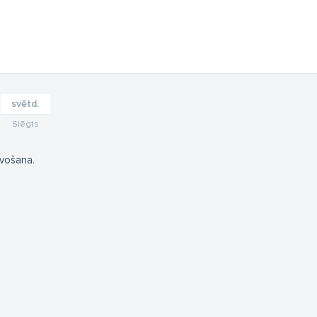
svētd.
Slēgts
vošana.