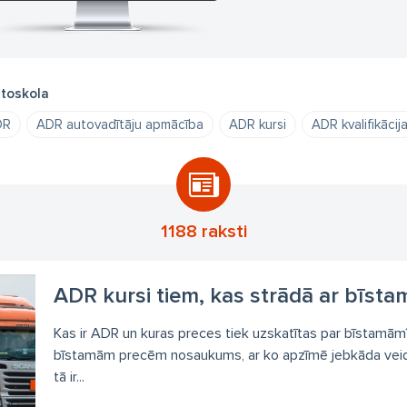
toskola
DR
ADR autovadītāju apmācība
ADR kursi
ADR kvalifikācij
1188 raksti
ADR kursi tiem, kas strādā ar bīst
Kas ir ADR un kuras preces tiek uzskatītas par bīstamām
bīstamām precēm nosaukums, ar ko apzīmē jebkāda veid
tā ir...