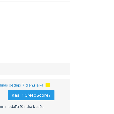
iņas pēdējo 7 dienu laikā
Kas ir CrefoScore?
r iedalīti 10 riska klasēs.