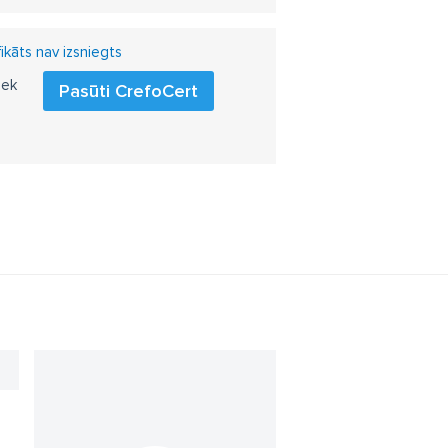
ikāts nav izsniegts
iek
Pasūti CrefoCert