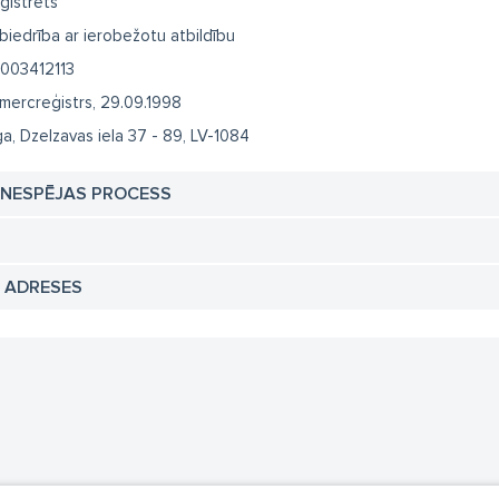
ģistrēts
biedrība ar ierobežotu atbildību
003412113
mercreģistrs, 29.09.1998
ga, Dzelzavas iela 37 - 89, LV-1084
TNESPĒJAS PROCESS
N ADRESES