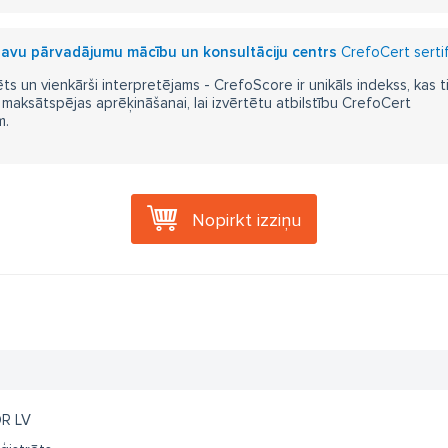
ravu pārvadājumu mācību un konsultāciju centrs
CrefoCert sertif
ts un vienkārši interpretējams - CrefoScore ir unikāls indekss, kas t
aksātspējas aprēķināšanai, lai izvērtētu atbilstību CrefoCert
m.
Nopirkt izziņu
R LV