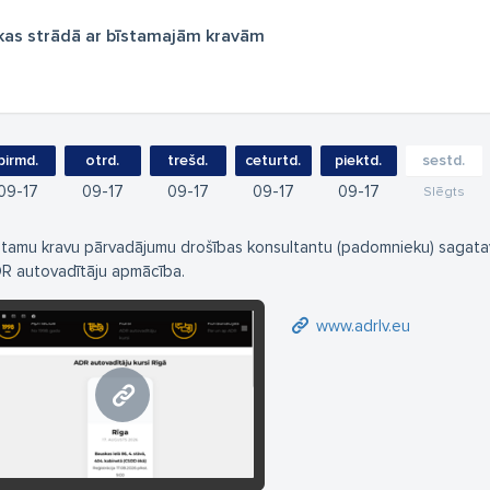
 kas strādā ar bīstamajām kravām
pirmd.
otrd.
trešd.
ceturtd.
piektd.
sestd.
09
17
09
17
09
17
09
17
09
17
Slēgts
stamu kravu pārvadājumu drošības konsultantu (padomnieku) sagata
R autovadītāju apmācība.
www.adrlv.eu
www.adrlv.eu