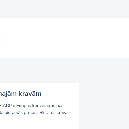
a
amajām kravām
? ADR ir Eiropas konvencijas par
a bīstamās preces. Bīstama krava –