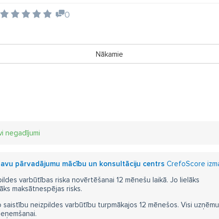
0
Nākamie
vi negadījumi
ravu pārvadājumu mācību un konsultāciju centrs
CrefoScore izma
pildes varbūtības riska novērtēšanai 12 mēnešu laikā. Jo lielāks
āks maksātnespējas risks.
 saistību neizpildes varbūtību turpmākajos 12 mēnešos. Visi uzņēmumi i
ieņemšanai.