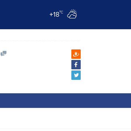
°C
+18