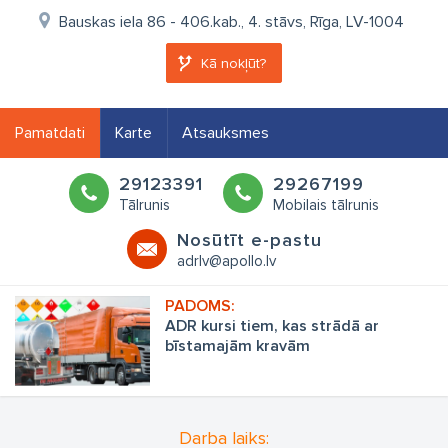
Bauskas iela 86 - 406.kab., 4. stāvs, Rīga, LV-1004
Kā nokļūt?
Pamatdati
Karte
Atsauksmes
29123391
29267199
Tālrunis
Mobilais tālrunis
Nosūtīt e-pastu
adrlv@apollo.lv
ADR kursi tiem, kas strādā ar
bīstamajām kravām
Darba laiks: