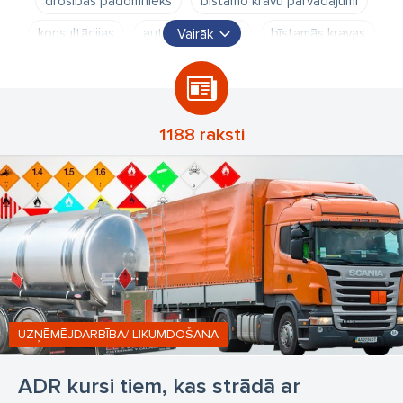
drošības padomnieks
bīstamo kravu pārvadājumi
konsultācijas
autopārvadājumi
bīstamās kravas
Vairāk
drošības padomnieku kursi
ADR kvalifikācija
mācību centrs
1188 raksti
UZŅĒMĒJDARBĪBA/ LIKUMDOŠANA
ADR kursi tiem, kas strādā ar