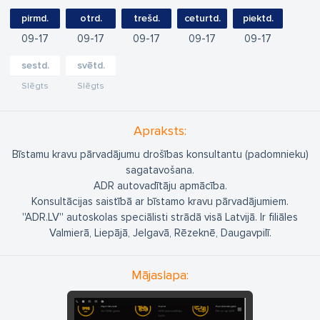
pirmd.
otrd.
trešd.
ceturtd.
piektd.
09
17
09
17
09
17
09
17
09
17
sestd.
svētd.
Slēgts
Slēgts
Apraksts:
Bīstamu kravu pārvadājumu drošības konsultantu (padomnieku)
sagatavošana.
ADR autovadītāju apmācība.
Konsultācijas saistībā ar bīstamo kravu pārvadājumiem.
''ADR.LV'' autoskolas speciālisti strādā visā Latvijā. Ir filiāles
Valmierā, Liepājā, Jelgavā, Rēzeknē, Daugavpilī.
Mājaslapa: