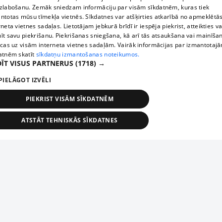
zlabošanu. Zemāk sniedzam informāciju par visām sīkdatnēm, kuras tiek
ntotas mūsu tīmekļa vietnēs. Sīkdatnes var atšķirties atkarībā no apmeklētā
rneta vietnes sadaļas. Lietotājam jebkurā brīdī ir iespēja piekrist, atteikties va
īt savu piekrišanu. Piekrišanas sniegšana, kā arī tās atsaukšana vai mainīša
ecas uz visām interneta vietnes sadaļām. Vairāk informācijas par izmantotaj
atnēm skatīt
sīkdatņu izmantošanas noteikumos.
ĪT VISUS PARTNERUS
(1718) →
PIELĀGOT IZVĒLI
PIEKRIST VISĀM SĪKDATNĒM
ATSTĀT TEHNISKĀS SĪKDATNES
TEHNISKĀS/OBLIGĀTĀS
STATISTIKAS
MĒRĶĒŠANA
FUNKCIONĀLĀS
NEKLASIFICĒTĀS
ehniskās/obligātās
Statistikas
Mērķēšana
Funkcionālās
Neklasificēt