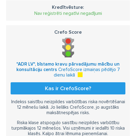
Kredītvēsture:
Nav reģistrēti negatīvi negadījumi
Crefo Score
"ADR LV", bīstamo kravu pārvadājumu mācību un
konsultāciju centrs
CrefoScore izmaiņas pēdējo 7
dienu laikā
Kas ir CrefoScore?
Indekss saistību neizpildes varbūtības riska novērtēšanai
12 mēnešu laikā. Jo lielāks CrefoScore, jo augstāks
maksātnespējas risks.
Riska klase atspoguļo saistību neizpildes varbūtību
turpmākajos 12 mēnešos. Visi uzņēmumi ir iedalīti 10 riska
klasēs. Kalpo ātrai lēmuma pieņemšanai.