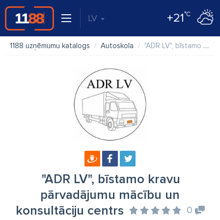
°C
+21
LV
1188 uzņēmumu katalogs
Autoskola
"ADR LV", bīstamo kravu pārvadājumu mācību un konsultāciju centrs
"ADR LV", bīstamo kravu
pārvadājumu mācību un
konsultāciju centrs
0