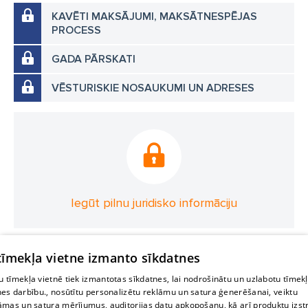
KAVĒTI MAKSĀJUMI, MAKSĀTNESPĒJAS
PROCESS
GADA PĀRSKATI
VĒSTURISKIE NOSAUKUMI UN ADRESES
Iegūt pilnu juridisko informāciju
 tīmekļa vietne izmanto sīkdatnes
 tīmekļa vietnē tiek izmantotas sīkdatnes, lai nodrošinātu un uzlabotu tīmek
nes darbību., nosūtītu personalizētu reklāmu un satura ģenerēšanai, veiktu
āmas un satura mērījumus, auditorijas datu apkopošanu, kā arī produktu izst