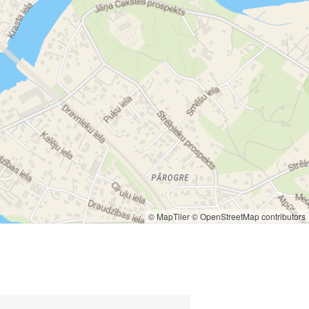
© MapTiler
© OpenStreetMap contributors