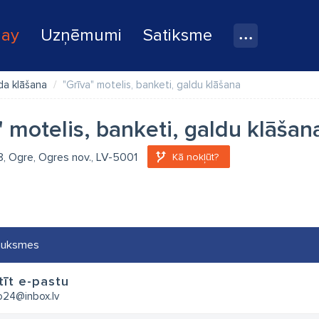
lay
Uzņēmumi
Satiksme
da klāšana
"Grīva" motelis, banketi, galdu klāšana
" motelis, banketi, galdu klāšan
 8, Ogre, Ogres nov., LV-5001
Kā nokļūt?
auksmes
tīt e-pastu
so24@inbox.lv