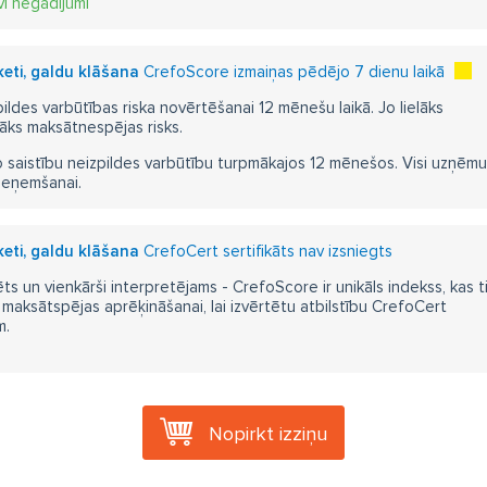
vi negadījumi
keti, galdu klāšana
CrefoScore izmaiņas pēdējo 7 dienu laikā
pildes varbūtības riska novērtēšanai 12 mēnešu laikā. Jo lielāks
āks maksātnespējas risks.
 saistību neizpildes varbūtību turpmākajos 12 mēnešos. Visi uzņēmumi i
ieņemšanai.
keti, galdu klāšana
CrefoCert sertifikāts nav izsniegts
ts un vienkārši interpretējams - CrefoScore ir unikāls indekss, kas t
aksātspējas aprēķināšanai, lai izvērtētu atbilstību CrefoCert
m.
Nopirkt izziņu