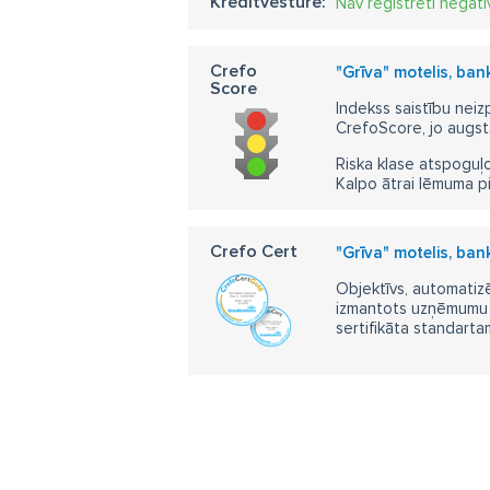
Kredītvēsture:
Nav reģistrēti negatī
Crefo
"Grīva" motelis, ban
Score
Indekss saistību neiz
CrefoScore, jo augst
Riska klase atspoguļo
Kalpo ātrai lēmuma p
Crefo Cert
"Grīva" motelis, ban
Objektīvs, automatizē
izmantots uzņēmumu m
sertifikāta standarta