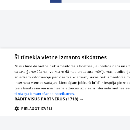
Šī tīmekļa vietne izmanto sīkdatnes
Mūsu tīmekļa vietnē tiek izmantotas sīkdatnes, lai nodrošinātu un u
satura ģenerēšanai, veiktu reklāmas un satura mērījumus, auditorij
sniedzam informāciju par visām sīkdatnēm, kuras tiek izmantotas mū
interneta vietnes sadaļas. Lietotājam jebkurā brīdī ir iespēja piekrist
tās atsaukšana vai mainīšana attiecas uz visām interneta vietnes s
sīkdatņu izmantošanas noteikumos.
RĀDĪT VISUS PARTNERUS
(1718) →
PIELĀGOT IZVĒLI
TEHNISKĀS/OBLIGĀTĀS
STATISTIKAS
M