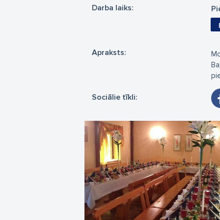
Darba laiks:
Pi
Apraksts:
Mo
Ba
pi
Sociālie tīkli: