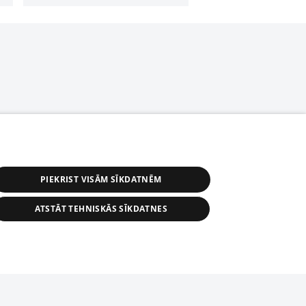
PIEKRIST VISĀM SĪKDATNĒM
ATSTĀT TEHNISKĀS SĪKDATNES