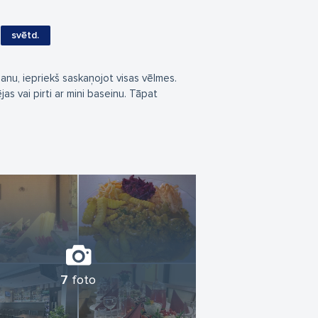
svētd.
anu, iepriekš saskaņojot visas vēlmes.
as vai pirti ar mini baseinu. Tāpat
7
foto