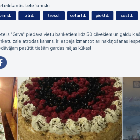
eteikšanās telefoniski
pirmd.
otrd.
trešd.
ceturtd.
piektd.
sestd.
telis "Grīva" piedāvā vietu banketiem līdz 50 cilvēkiem un galdu klāš
nketu zālē atrodas kamīns. Ir iespēja izmantot arī nakšņošanas iespēj
edāvājam pasūtīt tiešām gardas mājas kūkas!