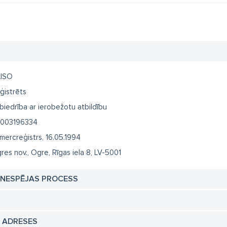
ISO
ģistrēts
biedrība ar ierobežotu atbildību
003196334
mercreģistrs, 16.05.1994
res nov., Ogre, Rīgas iela 8, LV-5001
TNESPĒJAS PROCESS
N ADRESES