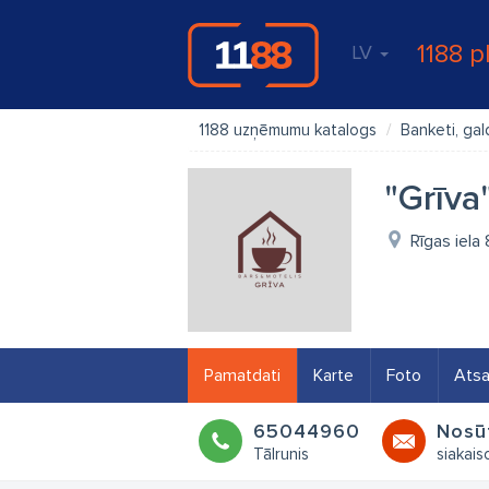
1188 p
LV
1188 uzņēmumu katalogs
Banketi, gal
"Grīva
Rīgas iela
Pamatdati
Karte
Foto
Ats
65044960
Nosū
Tālrunis
siakai