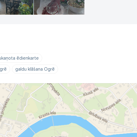
askaņota ēdienkarte
grē
galdu klāšana Ogrē