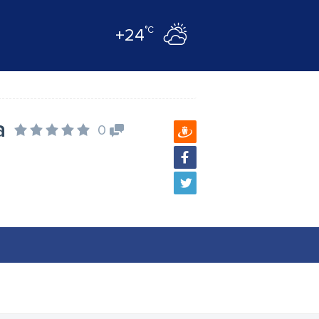
°C
+24
a
0