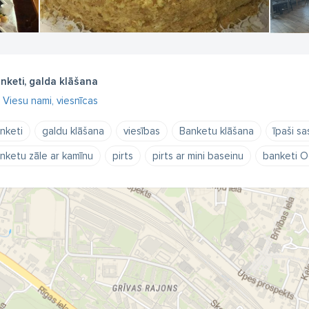
nketi, galda klāšana
Viesu nami, viesnīcas
nketi
galdu klāšana
viesības
Banketu klāšana
īpaši s
nketu zāle ar kamīnu
pirts
pirts ar mini baseinu
banketi O