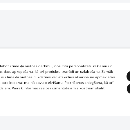
zlabotu tīmekļa vietnes darbību., nosūtītu personalizētu reklāmu un
as datu apkopošanu, kā arī produktu izstrādi un uzlabošanu. Zemāk
su tīmekļa vietnēs. Sīkdatnes var atšķirties atkarībā no apmeklētās
, atteikties vai mainīt savu piekrišanu. Piekrišanas sniegšana, kā arī
adaļām. Vairāk informācijas par izmantotajām sīkdatnēm skatīt
ĒRĶĒŠANA
FUNKCIONĀLĀS
NEKLASIFICĒTĀS