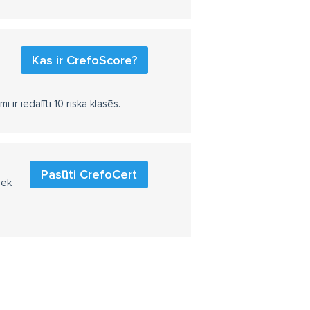
Kas ir CrefoScore?
r iedalīti 10 riska klasēs.
Pasūti CrefoCert
iek