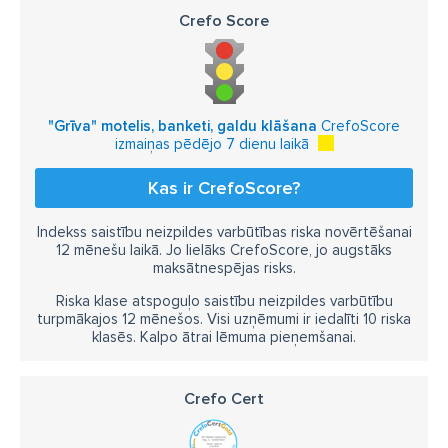
Crefo Score
"Grīva" motelis, banketi, galdu klāšana
CrefoScore
izmaiņas pēdējo 7 dienu laikā
Kas ir CrefoScore?
Indekss saistību neizpildes varbūtības riska novērtēšanai
12 mēnešu laikā. Jo lielāks CrefoScore, jo augstāks
maksātnespējas risks.
Riska klase atspoguļo saistību neizpildes varbūtību
turpmākajos 12 mēnešos. Visi uzņēmumi ir iedalīti 10 riska
klasēs. Kalpo ātrai lēmuma pieņemšanai.
Crefo Cert