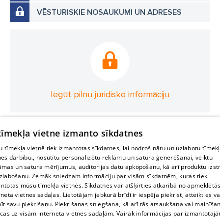
VĒSTURISKIE NOSAUKUMI UN ADRESES
Iegūt pilnu juridisko informāciju
 tīmekļa vietne izmanto sīkdatnes
 tīmekļa vietnē tiek izmantotas sīkdatnes, lai nodrošinātu un uzlabotu tīmek
nes darbību., nosūtītu personalizētu reklāmu un satura ģenerēšanai, veiktu
āmas un satura mērījumus, auditorijas datu apkopošanu, kā arī produktu izst
zlabošanu. Zemāk sniedzam informāciju par visām sīkdatnēm, kuras tiek
ntotas mūsu tīmekļa vietnēs. Sīkdatnes var atšķirties atkarībā no apmeklētā
rneta vietnes sadaļas. Lietotājam jebkurā brīdī ir iespēja piekrist, atteikties va
īt savu piekrišanu. Piekrišanas sniegšana, kā arī tās atsaukšana vai mainīša
ecas uz visām interneta vietnes sadaļām. Vairāk informācijas par izmantotaj