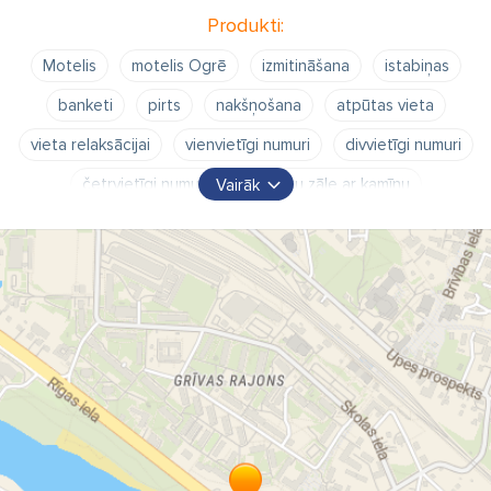
Produkti:
Motelis
motelis Ogrē
izmitināšana
istabiņas
banketi
pirts
nakšņošana
atpūtas vieta
vieta relaksācijai
vienvietīgi numuri
divvietīgi numuri
četrvietīgi numuri
banketu zāle ar kamīnu
Vairāk
Pirts ar mini baseinu
mini baseins