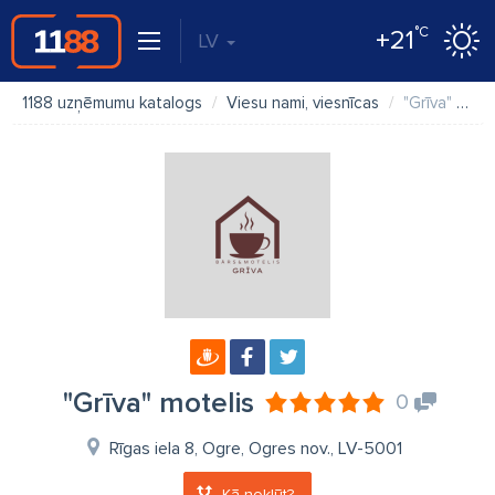
°C
+21
LV
1188 uzņēmumu katalogs
Viesu nami, viesnīcas
"Grīva" motelis
"Grīva" motelis
0
Rīgas iela 8, Ogre, Ogres nov., LV-5001
Kā nokļūt?