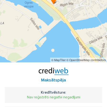
© MapTiler
© OpenStreetMap contributors
Maksātspēja
Kredītvēsture:
Nav reģistrēti negatīvi negadījumi