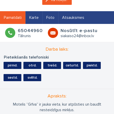
Pamatdati
Karte
Foto
Atsauksmes
65044960
Nosūtīt e-pastu
Tālrunis
siakaiso24@inbox.lv
Darba laiks:
Pieteikšanās telefoniski
pirmd.
otrd.
trešd.
ceturtd.
piektd.
sestd.
svētd.
Apraksts:
Motelis “Grīva” ir jauka vieta, kur atpūsties un baudīt
nesteidzīgus mirkļus.