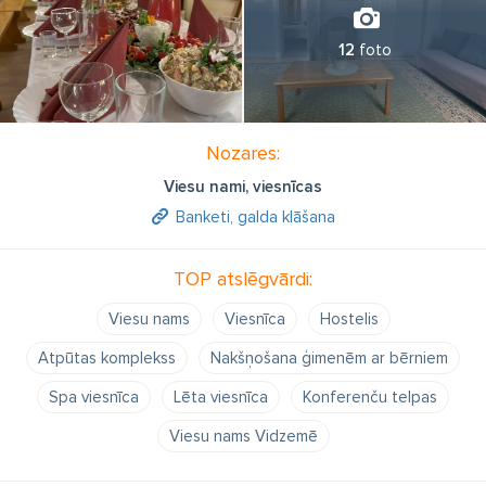
12
foto
Nozares:
Viesu nami, viesnīcas
Banketi, galda klāšana
TOP atslēgvārdi:
Viesu nams
Viesnīca
Hostelis
Atpūtas komplekss
Nakšņošana ģimenēm ar bērniem
Spa viesnīca
Lēta viesnīca
Konferenču telpas
Viesu nams Vidzemē