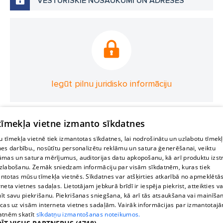
VĒSTURISKIE NOSAUKUMI UN ADRESES
Iegūt pilnu juridisko informāciju
 tīmekļa vietne izmanto sīkdatnes
 tīmekļa vietnē tiek izmantotas sīkdatnes, lai nodrošinātu un uzlabotu tīmek
nes darbību., nosūtītu personalizētu reklāmu un satura ģenerēšanai, veiktu
āmas un satura mērījumus, auditorijas datu apkopošanu, kā arī produktu izst
zlabošanu. Zemāk sniedzam informāciju par visām sīkdatnēm, kuras tiek
ntotas mūsu tīmekļa vietnēs. Sīkdatnes var atšķirties atkarībā no apmeklētā
rneta vietnes sadaļas. Lietotājam jebkurā brīdī ir iespēja piekrist, atteikties va
īt savu piekrišanu. Piekrišanas sniegšana, kā arī tās atsaukšana vai mainīša
ecas uz visām interneta vietnes sadaļām. Vairāk informācijas par izmantotaj
atnēm skatīt
sīkdatņu izmantošanas noteikumos.