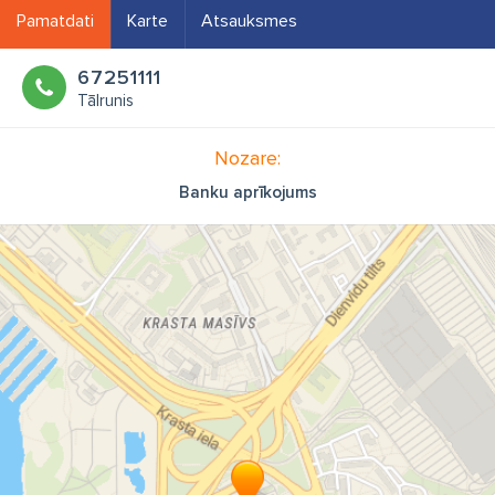
Pamatdati
Karte
Atsauksmes
67251111
Tālrunis
Nozare:
Banku aprīkojums