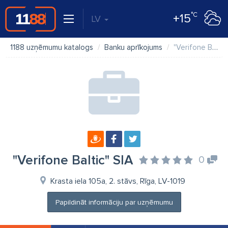
°C
+15
LV
1188 uzņēmumu katalogs
Banku aprīkojums
"Verifone Baltic" SIA
"Verifone Baltic" SIA
0
Krasta iela 105a, 2. stāvs, Rīga, LV-1019
Papildināt informāciju par uzņēmumu