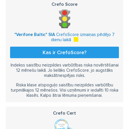
Crefo Score
"Verifone Baltic" SIA
CrefoScore izmaiņas pēdējo 7
dienu laikā
Kas ir CrefoScore?
Indekss saistību neizpildes varbūtības riska novērtēšanai
12 mēnešu laikā. Jo lielāks CrefoScore, jo augstāks
maksātnespējas risks.
Riska klase atspoguļo saistību neizpildes varbūtību
turpmākajos 12 mēnešos. Visi uzņēmumi ir iedalīti 10 riska
klasēs. Kalpo ātrai lēmuma pieņemšanai.
Crefo Cert