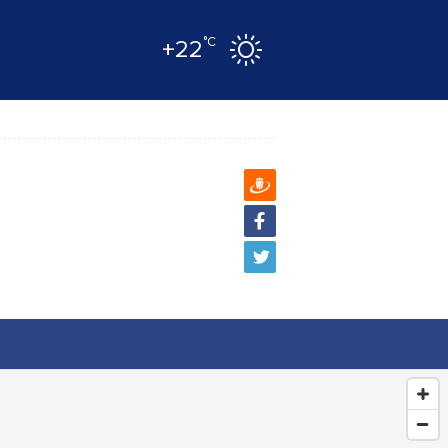
°C
+22