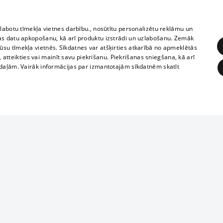
zlabotu tīmekļa vietnes darbību., nosūtītu personalizētu reklāmu un
as datu apkopošanu, kā arī produktu izstrādi un uzlabošanu. Zemāk
su tīmekļa vietnēs. Sīkdatnes var atšķirties atkarībā no apmeklētās
, atteikties vai mainīt savu piekrišanu. Piekrišanas sniegšana, kā arī
adaļām. Vairāk informācijas par izmantotajām sīkdatnēm skatīt
ĒRĶĒŠANA
FUNKCIONĀLĀS
NEKLASIFICĒTĀS
1188 datu bāze
obligātās
Statistikas
Mērķēšana
Funkcionālās
Neklasificētās
informācijas, v
izplatīšana jebk
eklēt un pārlūkot tīmekļa vietni un izmantot tās piedāvātās iespējas. Bez šīm sīkdatnēm 
aizliegta leju
mi
Kinoteātros
1188 web lapā 
, vilcieni,
TV programma
kategoriski ai
ksts
tiskie reisi
atļaujas.
Līguma noteikumi