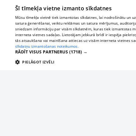
Šī tīmekļa vietne izmanto sīkdatnes
Mūsu tīmekļa vietnē tiek izmantotas sīkdatnes, lai nodrošinātu un u
satura ģenerēšanai, veiktu reklāmas un satura mērījumus, auditorij
sniedzam informāciju par visām sīkdatnēm, kuras tiek izmantotas mū
interneta vietnes sadaļas. Lietotājam jebkurā brīdī ir iespēja piekrist
tās atsaukšana vai mainīšana attiecas uz visām interneta vietnes s
sīkdatņu izmantošanas noteikumos.
RĀDĪT VISUS PARTNERUS
(1718) →
PIELĀGOT IZVĒLI
TEHNISKĀS/OBLIGĀTĀS
STATISTIKAS
M
Tehniskās/
Tehniskās/obligātās sīkdatnes nepieciešamas, lai lietotājs varētu brīvi apm
lietotājam nepieciešamo informāciju.
Par mums
Uzņēmu
Nodrošinātājs
/
Darbības
Reklāma
Autobusi
Nosaukums
Apra
Domēns
ilgums
starptau
Biznesa klientiem