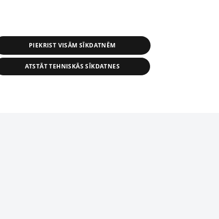
PIEKRIST VISĀM SĪKDATNĒM
ATSTĀT TEHNISKĀS SĪKDATNES
s, tās daļas vai datu bāzē iekļautās
ai informācijas daļas pavairošana vai
ādā formā stingri aizliegta. Tāpat arī ir
tīmekļa vietne nevarēs pilnvērtīgi darboties un sniegt
pielāde automātiskā režīmā. Jebkura
publicētā materiāla pārpublicēšana ir
zliegta bez 1188 web lapas redakcijas