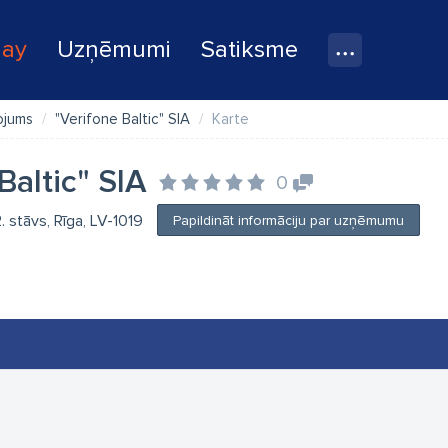
lay
Uzņēmumi
Satiksme
ojums
"Verifone Baltic" SIA
Karte
Baltic" SIA
0
2. stāvs, Rīga, LV-1019
Papildināt informāciju par uzņēmumu