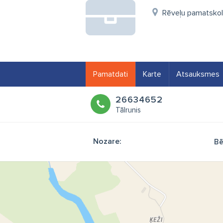
Rēveļu pamatskola
Pamatdati
Karte
Atsauksmes
26634652
Tālrunis
Nozare:
Bē