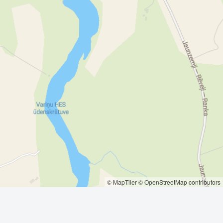
© MapTiler
© OpenStreetMap contributors