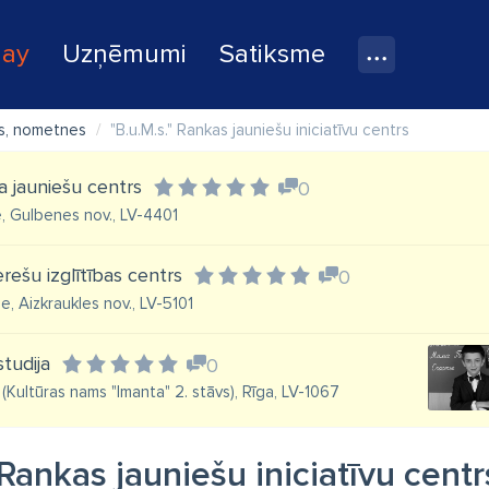
lay
Uzņēmumi
Satiksme
s, nometnes
"B.u.M.s." Rankas jauniešu iniciatīvu centrs
 jauniešu centrs
0
e, Gulbenes nov., LV-4401
rešu izglītības centrs
0
le, Aizkraukles nov., LV-5101
tudija
0
(Kultūras nams "Imanta" 2. stāvs), Rīga, LV-1067
 Rankas jauniešu iniciatīvu centr