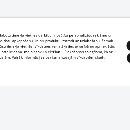
zlabotu tīmekļa vietnes darbību., nosūtītu personalizētu reklāmu un
as datu apkopošanu, kā arī produktu izstrādi un uzlabošanu. Zemāk
su tīmekļa vietnēs. Sīkdatnes var atšķirties atkarībā no apmeklētās
, atteikties vai mainīt savu piekrišanu. Piekrišanas sniegšana, kā arī
adaļām. Vairāk informācijas par izmantotajām sīkdatnēm skatīt
ĒRĶĒŠANA
FUNKCIONĀLĀS
NEKLASIFICĒTĀS
1188 datu bāze
obligātās
Statistikas
Mērķēšana
Funkcionālās
Neklasificētās
informācijas, v
izplatīšana jebk
eklēt un pārlūkot tīmekļa vietni un izmantot tās piedāvātās iespējas. Bez šīm sīkdatnēm 
aizliegta leju
mi
Kinoteātros