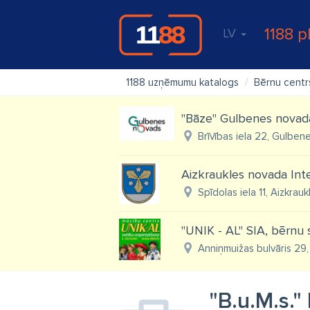
1188 p
LV
1188 uzņēmumu katalogs
Bērnu centr
"Bāze" Gulbenes novada
Brīvības iela 22, Gulben
Aizkraukles novada Inte
Spīdolas iela 11, Aizkrauk
"UNIK - AL" SIA, bērnu s
Anniņmuižas bulvāris 29, 
"B.u.M.s."