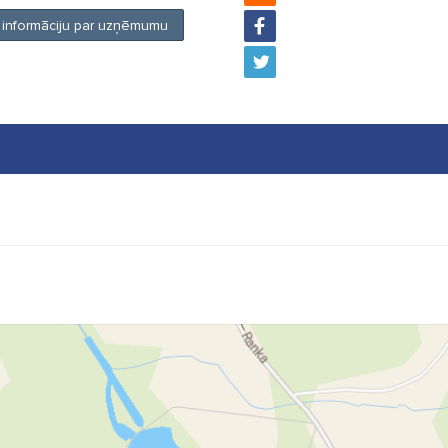
t informāciju par uzņēmumu