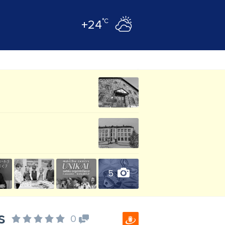
°C
+24
5
s
0