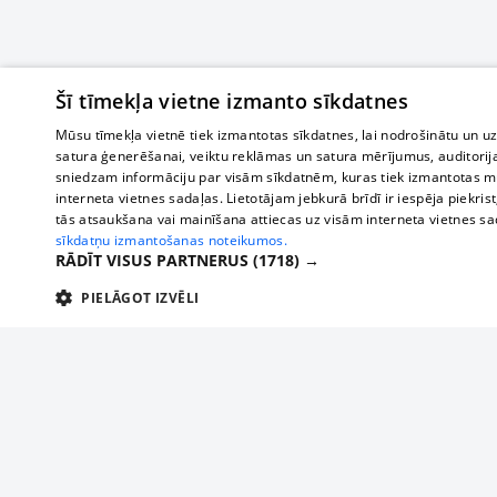
Šī tīmekļa vietne izmanto sīkdatnes
Mūsu tīmekļa vietnē tiek izmantotas sīkdatnes, lai nodrošinātu un u
satura ģenerēšanai, veiktu reklāmas un satura mērījumus, auditorij
sniedzam informāciju par visām sīkdatnēm, kuras tiek izmantotas mū
interneta vietnes sadaļas. Lietotājam jebkurā brīdī ir iespēja piekrist
tās atsaukšana vai mainīšana attiecas uz visām interneta vietnes s
sīkdatņu izmantošanas noteikumos.
RĀDĪT VISUS PARTNERUS
(1718) →
PIELĀGOT IZVĒLI
TEHNISKĀS/OBLIGĀTĀS
STATISTIKAS
M
Tehniskās/
Tehniskās/obligātās sīkdatnes nepieciešamas, lai lietotājs varētu brīvi apm
lietotājam nepieciešamo informāciju.
Par mums
Uzņēmu