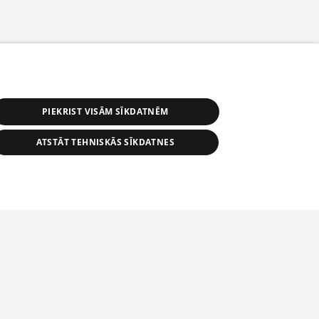
PIEKRIST VISĀM SĪKDATNĒM
ATSTĀT TEHNISKĀS SĪKDATNES
s, tās daļas vai datu bāzē iekļautās
ai informācijas daļas pavairošana vai
ādā formā stingri aizliegta. Tāpat arī ir
tīmekļa vietne nevarēs pilnvērtīgi darboties un sniegt
pielāde automātiskā režīmā. Jebkura