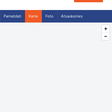
Pamatdati
Karte
Foto
Atsauksmes