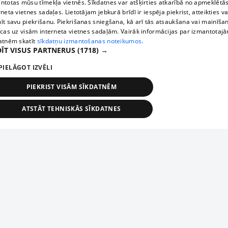
ntotas mūsu tīmekļa vietnēs. Sīkdatnes var atšķirties atkarībā no apmeklētā
rneta vietnes sadaļas. Lietotājam jebkurā brīdī ir iespēja piekrist, atteikties va
īt savu piekrišanu. Piekrišanas sniegšana, kā arī tās atsaukšana vai mainīša
ecas uz visām interneta vietnes sadaļām. Vairāk informācijas par izmantotaj
atnēm skatīt
sīkdatņu izmantošanas noteikumos.
ĪT VISUS PARTNERUS
(1718) →
PIELĀGOT IZVĒLI
PIEKRIST VISĀM SĪKDATNĒM
ATSTĀT TEHNISKĀS SĪKDATNES
TEHNISKĀS/OBLIGĀTĀS
STATISTIKAS
MĒRĶĒŠANA
FUNKCIONĀLĀS
NEKLASIFICĒTĀS
ehniskās/obligātās
Statistikas
Mērķēšana
Funkcionālās
Neklasificēt
niskās/obligātās sīkdatnes nepieciešamas, lai lietotājs varētu brīvi apmeklēt un pārlūk
Piesaki savu uzņēmumu
ekļa vietni un izmantot tās piedāvātās iespējas. Bez šīm sīkdatnēm tīmekļa vietne neva