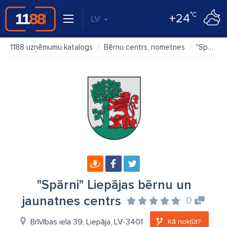
°C
+24
LV
1188 uzņēmumu katalogs
Bērnu centrs, nometnes
"Spārni" Liepājas bērnu un jaunatnes centrs
"Spārni" Liepājas bērnu un
jaunatnes centrs
0
Brīvības iela 39, Liepāja, LV-3401
Kā nokļūt?