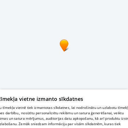
 tīmekļa vietne izmanto sīkdatnes
 tīmekļa vietnē tiek izmantotas sīkdatnes, lai nodrošinātu un uzlabotu tīmek
nes darbību., nosūtītu personalizētu reklāmu un satura ģenerēšanai, veiktu
āmas un satura mērījumus, auditorijas datu apkopošanu, kā arī produktu izst
zlabošanu. Zemāk sniedzam informāciju par visām sīkdatnēm, kuras tiek