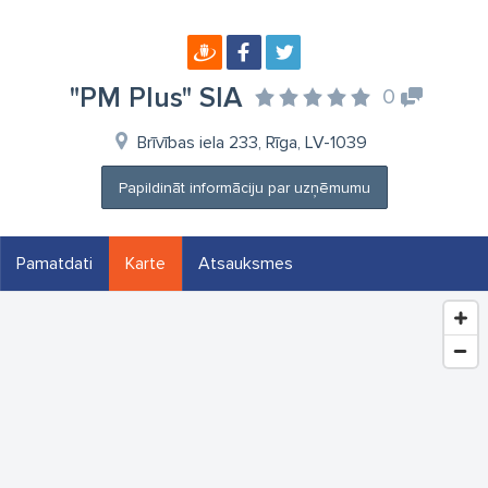
"PM Plus" SIA
0
Brīvības iela 233, Rīga, LV-1039
Papildināt informāciju par uzņēmumu
Pamatdati
Karte
Atsauksmes