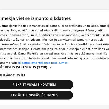
 tīmekļa vietne izmanto sīkdatnes
 tīmekļa vietnē tiek izmantotas sīkdatnes, lai nodrošinātu un uzlabotu tīmek
nes darbību., nosūtītu personalizētu reklāmu un satura ģenerēšanai, veiktu
āmas un satura mērījumus, auditorijas datu apkopošanu, kā arī produktu izst
zlabošanu. Zemāk sniedzam informāciju par visām sīkdatnēm, kuras tiek
ntotas mūsu tīmekļa vietnēs. Sīkdatnes var atšķirties atkarībā no apmeklētā
rneta vietnes sadaļas. Lietotājam jebkurā brīdī ir iespēja piekrist, atteikties va
īt savu piekrišanu. Piekrišanas sniegšana, kā arī tās atsaukšana vai mainīša
ecas uz visām interneta vietnes sadaļām. Vairāk informācijas par izmantotaj
atnēm skatīt
sīkdatņu izmantošanas noteikumos.
ĪT VISUS PARTNERUS
(1718) →
PIELĀGOT IZVĒLI
PIEKRIST VISĀM SĪKDATNĒM
ATSTĀT TEHNISKĀS SĪKDATNES
TEHNISKĀS/OBLIGĀTĀS
STATISTIKAS
MĒRĶĒŠANA