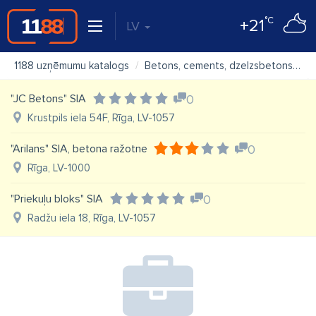
°C
+21
LV
1188 uzņēmumu katalogs
Betons, cements, dzelzsbetons
"
"JC Betons" SIA
0
Krustpils iela 54F, Rīga, LV-1057
"Arilans" SIA, betona ražotne
0
Rīga, LV-1000
"Priekuļu bloks" SIA
0
Radžu iela 18, Rīga, LV-1057