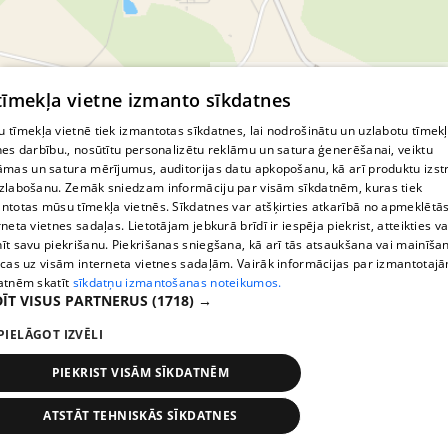
© MapTiler
© OpenStreetMap contributors
 tīmekļa vietne izmanto sīkdatnes
 tīmekļa vietnē tiek izmantotas sīkdatnes, lai nodrošinātu un uzlabotu tīmek
nes darbību., nosūtītu personalizētu reklāmu un satura ģenerēšanai, veiktu
āmas un satura mērījumus, auditorijas datu apkopošanu, kā arī produktu izst
zlabošanu. Zemāk sniedzam informāciju par visām sīkdatnēm, kuras tiek
ntotas mūsu tīmekļa vietnēs. Sīkdatnes var atšķirties atkarībā no apmeklētā
rneta vietnes sadaļas. Lietotājam jebkurā brīdī ir iespēja piekrist, atteikties va
īt savu piekrišanu. Piekrišanas sniegšana, kā arī tās atsaukšana vai mainīša
ecas uz visām interneta vietnes sadaļām. Vairāk informācijas par izmantotaj
atnēm skatīt
sīkdatņu izmantošanas noteikumos.
ĪT VISUS PARTNERUS
(1718) →
PIELĀGOT IZVĒLI
PIEKRIST VISĀM SĪKDATNĒM
ATSTĀT TEHNISKĀS SĪKDATNES