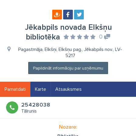
Jēkabpils novada Elkšņu
bibliotēka
0
Pagastmāja, Elkšņi, Elkšņu pag., Jēkabpils nov., LV-
5217
Papildināt informāciju par uzņēmumu
Pamatdati
Karte
Atsauksmes
25428038
Tālrunis
Nozare: