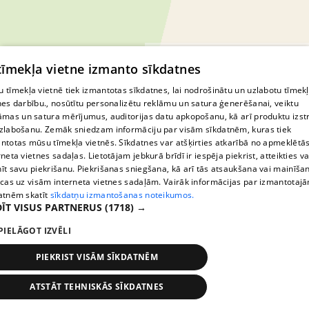
© MapTiler
© OpenStreetMap contributors
 tīmekļa vietne izmanto sīkdatnes
 tīmekļa vietnē tiek izmantotas sīkdatnes, lai nodrošinātu un uzlabotu tīmek
nes darbību., nosūtītu personalizētu reklāmu un satura ģenerēšanai, veiktu
āmas un satura mērījumus, auditorijas datu apkopošanu, kā arī produktu izst
zlabošanu. Zemāk sniedzam informāciju par visām sīkdatnēm, kuras tiek
ntotas mūsu tīmekļa vietnēs. Sīkdatnes var atšķirties atkarībā no apmeklētā
rneta vietnes sadaļas. Lietotājam jebkurā brīdī ir iespēja piekrist, atteikties va
īt savu piekrišanu. Piekrišanas sniegšana, kā arī tās atsaukšana vai mainīša
ecas uz visām interneta vietnes sadaļām. Vairāk informācijas par izmantotaj
atnēm skatīt
sīkdatņu izmantošanas noteikumos.
ĪT VISUS PARTNERUS
(1718) →
PIELĀGOT IZVĒLI
PIEKRIST VISĀM SĪKDATNĒM
ATSTĀT TEHNISKĀS SĪKDATNES