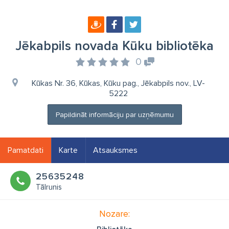
Jēkabpils novada Kūku bibliotēka
0
Kūkas Nr. 36, Kūkas, Kūku pag., Jēkabpils nov., LV-
5222
Papildināt informāciju par uzņēmumu
Pamatdati
Karte
Atsauksmes
25635248
Tālrunis
Nozare: