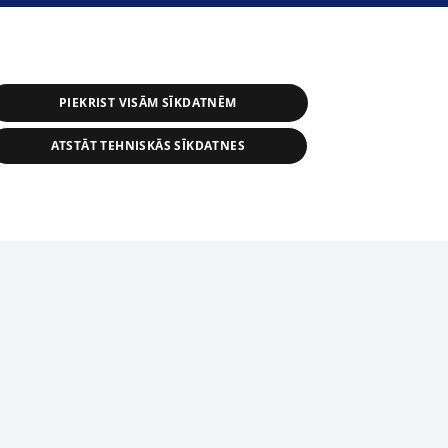
PIEKRIST VISĀM SĪKDATNĒM
ATSTĀT TEHNISKĀS SĪKDATNES
s, tās daļas vai datu bāzē iekļautās
ai informācijas daļas pavairošana vai
ādā formā stingri aizliegta. Tāpat arī ir
tīmekļa vietne nevarēs pilnvērtīgi darboties un sniegt
pielāde automātiskā režīmā. Jebkura
publicētā materiāla pārpublicēšana ir
zliegta bez 1188 web lapas redakcijas