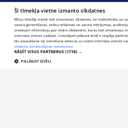
Šī tīmekļa vietne izmanto sīkdatnes
Mūsu tīmekļa vietnē tiek izmantotas sīkdatnes, lai nodrošinātu un u
satura ģenerēšanai, veiktu reklāmas un satura mērījumus, auditorij
sniedzam informāciju par visām sīkdatnēm, kuras tiek izmantotas mū
interneta vietnes sadaļas. Lietotājam jebkurā brīdī ir iespēja piekrist
tās atsaukšana vai mainīšana attiecas uz visām interneta vietnes s
sīkdatņu izmantošanas noteikumos.
RĀDĪT VISUS PARTNERUS
(1718) →
PIELĀGOT IZVĒLI
TEHNISKĀS/OBLIGĀTĀS
STATISTIKAS
M
Tehniskās/
Tehniskās/obligātās sīkdatnes nepieciešamas, lai lietotājs varētu brīvi apm
lietotājam nepieciešamo informāciju.
Par mums
Uzņēmu
Nodrošinātājs
/
Darbības
Reklāma
Autobusi
Nosaukums
Apra
Domēns
ilgums
starptau
Biznesa klientiem