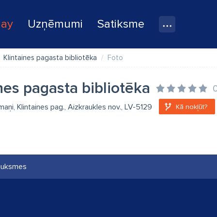
lay
Uzņēmumi
Satiksme
Klintaines pagasta bibliotēka
Foto
nes pagasta bibliotēka
kmaņi, Klintaines pag., Aizkraukles nov., LV-5129
Kā nokļūt?
auksmes