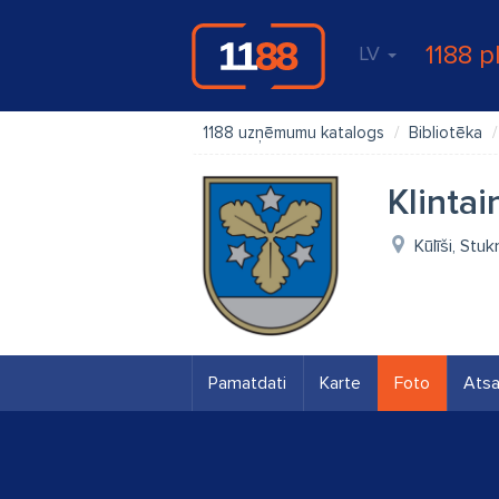
1188 p
LV
1188 uzņēmumu katalogs
Bibliotēka
Klintai
Kūlīši, Stu
Pamatdati
Karte
Foto
Ats