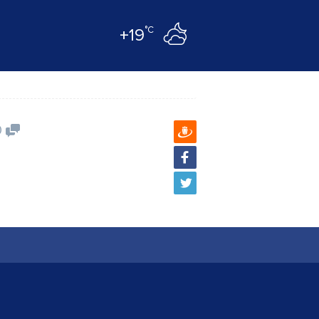
°C
+19
0