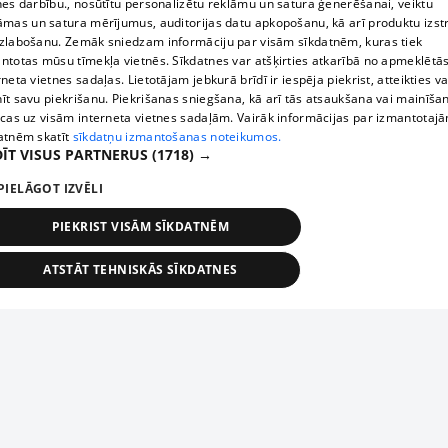
nes darbību., nosūtītu personalizētu reklāmu un satura ģenerēšanai, veiktu
āmas un satura mērījumus, auditorijas datu apkopošanu, kā arī produktu izst
zlabošanu. Zemāk sniedzam informāciju par visām sīkdatnēm, kuras tiek
ntotas mūsu tīmekļa vietnēs. Sīkdatnes var atšķirties atkarībā no apmeklētā
rneta vietnes sadaļas. Lietotājam jebkurā brīdī ir iespēja piekrist, atteikties va
īt savu piekrišanu. Piekrišanas sniegšana, kā arī tās atsaukšana vai mainīša
ecas uz visām interneta vietnes sadaļām. Vairāk informācijas par izmantotaj
atnēm skatīt
sīkdatņu izmantošanas noteikumos.
ĪT VISUS PARTNERUS
(1718) →
PIELĀGOT IZVĒLI
PIEKRIST VISĀM SĪKDATNĒM
ATSTĀT TEHNISKĀS SĪKDATNES
TEHNISKĀS/OBLIGĀTĀS
STATISTIKAS
MĒRĶĒŠANA
FUNKCIONĀLĀS
NEKLASIFICĒTĀS
ehniskās/obligātās
Statistikas
Mērķēšana
Funkcionālās
Neklasificēt