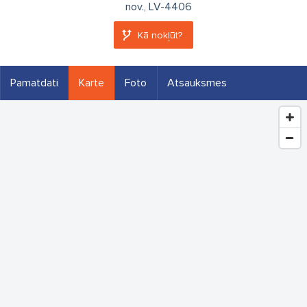
nov., LV-4406
Kā nokļūt?
Pamatdati
Karte
Foto
Atsauksmes