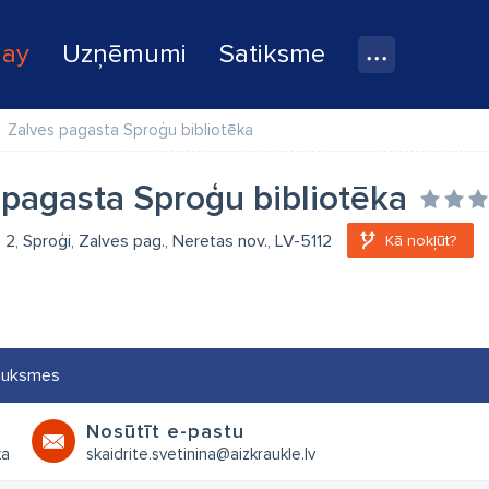
lay
Uzņēmumi
Satiksme
Zalves pagasta Sproģu bibliotēka
 pagasta Sproģu bibliotēka
2, Sproģi, Zalves pag., Neretas nov., LV-5112
Kā nokļūt?
auksmes
Nosūtīt e-pastu
ka
skaidrite.svetinina@aizkraukle.lv