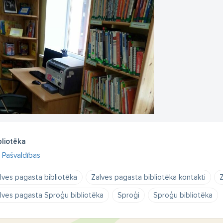
bliotēka
Pašvaldības
lves pagasta bibliotēka
Zalves pagasta bibliotēka kontakti
Z
lves pagasta Sproģu bibliotēka
Sproģi
Sproģu bibliotēka