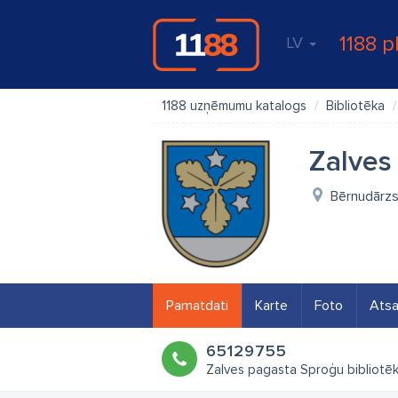
1188 p
LV
1188 uzņēmumu katalogs
Bibliotēka
Zalves
Bērnudārzs 
Pamatdati
Karte
Foto
Ats
65129755
Zalves pagasta Sproģu bibliotē