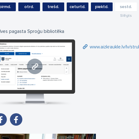
pirmd.
otrd.
trešd.
ceturtd.
piektd.
sestd.
Slēgts
lves pagasta Sproģu bibliotēka
www.aizkraukle.lv/lv/struk
www.aizkraukle.lv