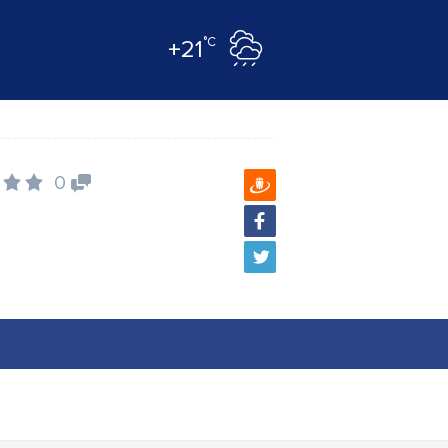
°C
+21
0