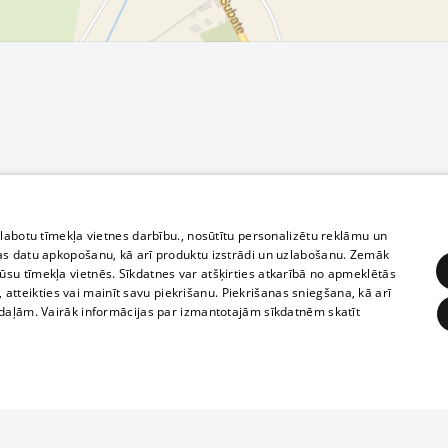
zlabotu tīmekļa vietnes darbību., nosūtītu personalizētu reklāmu un
as datu apkopošanu, kā arī produktu izstrādi un uzlabošanu. Zemāk
su tīmekļa vietnēs. Sīkdatnes var atšķirties atkarībā no apmeklētās
, atteikties vai mainīt savu piekrišanu. Piekrišanas sniegšana, kā arī
adaļām. Vairāk informācijas par izmantotajām sīkdatnēm skatīt
ĒRĶĒŠANA
FUNKCIONĀLĀS
NEKLASIFICĒTĀS