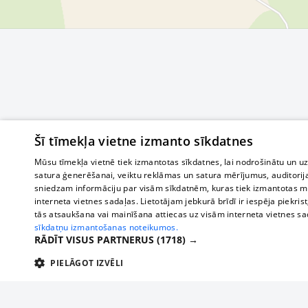
Šī tīmekļa vietne izmanto sīkdatnes
Mūsu tīmekļa vietnē tiek izmantotas sīkdatnes, lai nodrošinātu un u
satura ģenerēšanai, veiktu reklāmas un satura mērījumus, auditorij
sniedzam informāciju par visām sīkdatnēm, kuras tiek izmantotas mū
interneta vietnes sadaļas. Lietotājam jebkurā brīdī ir iespēja piekrist
tās atsaukšana vai mainīšana attiecas uz visām interneta vietnes s
sīkdatņu izmantošanas noteikumos.
RĀDĪT VISUS PARTNERUS
(1718) →
PIELĀGOT IZVĒLI
TEHNISKĀS/OBLIGĀTĀS
STATISTIKAS
M